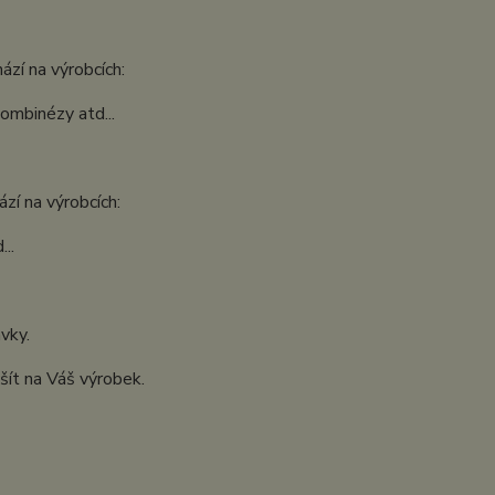
ází na výrobcích:
kombinézy atd...
zí na výrobcích:
..
ávky.
šít na Váš výrobek.