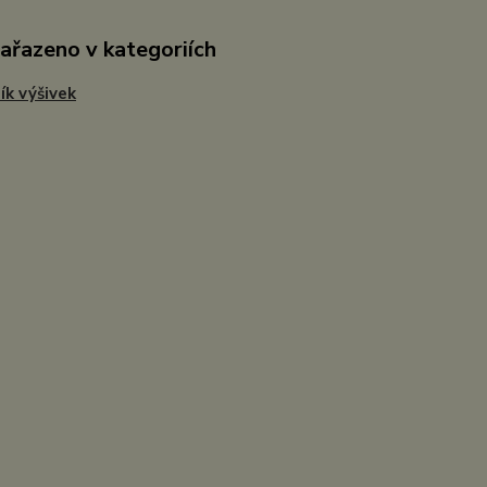
zařazeno v kategoriích
ík výšivek