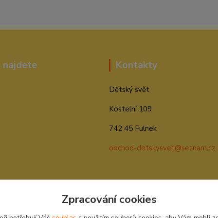
 najdete
Kontakty
Dětský svět
Kostelní 109
742 45 Fulnek
obchod-detskysvet@seznam.cz
Zpracování cookies
eři potřebují Váš
souhlas
s použitím souborů cookies, aby Vám mohli z