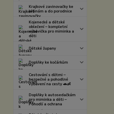
Krajkové zavinovačky ke
křtinám a do porodnice
Kojenecké a dětské
oblečení – kompletní
výbavička pro miminka a
děti
Dětské župany
Doplňky ke kočárkům
Cestování s dětmi –
bezpečné a pohodlné
vybavení na cesty 🚗👶
Doplňky k autosedačkám
pro miminka a děti –
Pohodlí a ochrana