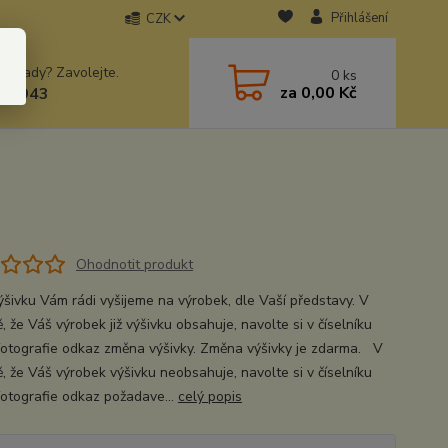
Přihlášení
CZK
 si rady? Zavolejte.
0
ks
za
0,00 Kč
78943
Ohodnotit produkt
ýšivku Vám rádi vyšijeme na výrobek, dle Vaší představy. V
, že Váš výrobek již výšivku obsahuje, navolte si v číselníku
fotografie odkaz změna výšivky. Změna výšivky je zdarma. V
ě, že Váš výrobek výšivku neobsahuje, navolte si v číselníku
fotografie odkaz požadave...
celý popis