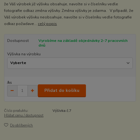
že Váš výrobek již výšivku obsahuje, navolte si v číselníku vedle
fotografie odkaz změna výšivky. Změna výšivky je zdarma. V případě, že
Váš výrobek výšivku neobsahuje, navolte si v číselníku vedle fotografie
odkaz požadave...
celý popis
Dostupnost
Vyrobíme na základě objednávky 2-7 pracovních
dnů
Výšivka na výrobku
/
ks
Přidat do košíku
Číslo produktu:
Výšivka č.7
Hlídat cenu / dostupnost
Do oblíbených