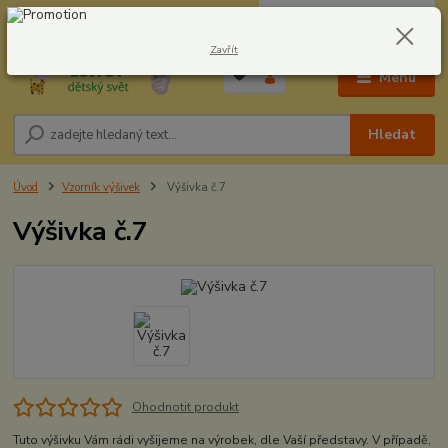
0
ks
CZK
604278943
za
0,00 Kč
Zavřít
Menu
Hledat
Úvod
Vzorník výšivek
Výšivka č.7
Výšivka č.7
Ohodnotit produkt
Tuto výšivku Vám rádi vyšijeme na výrobek, dle Vaší představy. V případě,