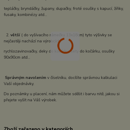
tepláčky, bryndáčky, župany, dupačky, froté osušky s kapucí, žíňky,
fusaky, kombinézy atd...
2.
větší
( do vyšívacího rámečku 13x18cm) tyto výšivky se
nejčastěji nachází na výrobcích:
rychlozavinovačky, deky do kočárku, sety do kočárku, osušky
90x90cm atd...
Správným navolením
v číselníku, docílíte správnou kalkulaci
Vaší objednávky.
Do poznámky u placení, nám můžete sdělit i barvu nitě, jakou si
přejete vyšít na Váš výrobek.
Zboží zařazeno v kategoriích