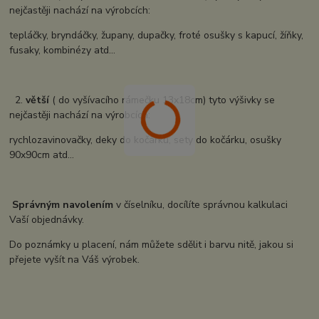
nejčastěji nachází na výrobcích:
tepláčky, bryndáčky, župany, dupačky, froté osušky s kapucí, žíňky,
fusaky, kombinézy atd...
2.
větší
( do vyšívacího rámečku 13x18cm) tyto výšivky se
nejčastěji nachází na výrobcích:
rychlozavinovačky, deky do kočárku, sety do kočárku, osušky
90x90cm atd...
Správným navolením
v číselníku, docílíte správnou kalkulaci
Vaší objednávky.
Do poznámky u placení, nám můžete sdělit i barvu nitě, jakou si
přejete vyšít na Váš výrobek.