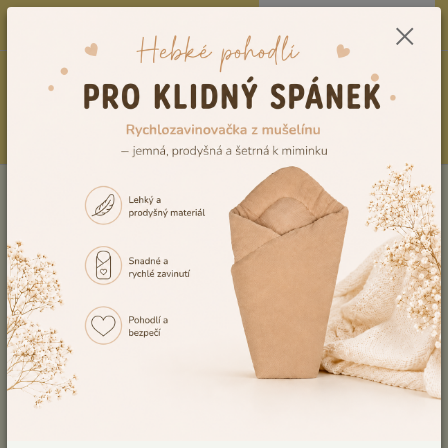
0
ks
CZK
604278943
za
0,00 Kč
Menu
Hledat
Úvod
Vzorník výšivek
Výšivka č.12
Výšivka č.12
Ohodnotit produkt
Tuto výšivku Vám rádi vyšijeme na výrobek, dle Vaší představy. V případě,