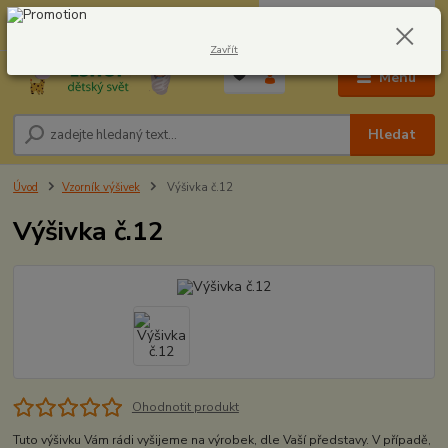
0
ks
CZK
604278943
za
0,00 Kč
Zavřít
Menu
Hledat
Úvod
Vzorník výšivek
Výšivka č.12
Výšivka č.12
Ohodnotit produkt
Tuto výšivku Vám rádi vyšijeme na výrobek, dle Vaší představy. V případě,