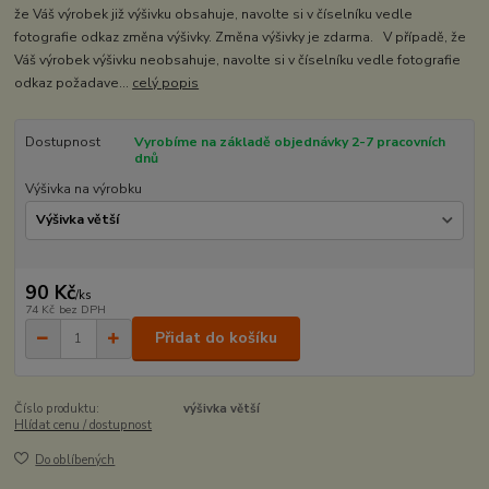
že Váš výrobek již výšivku obsahuje, navolte si v číselníku vedle
fotografie odkaz změna výšivky. Změna výšivky je zdarma. V případě, že
Váš výrobek výšivku neobsahuje, navolte si v číselníku vedle fotografie
odkaz požadave...
celý popis
Dostupnost
Vyrobíme na základě objednávky 2-7 pracovních
dnů
Výšivka na výrobku
90 Kč
/
ks
74 Kč
bez DPH
Přidat do košíku
Číslo produktu:
výšivka větší
Hlídat cenu / dostupnost
Do oblíbených