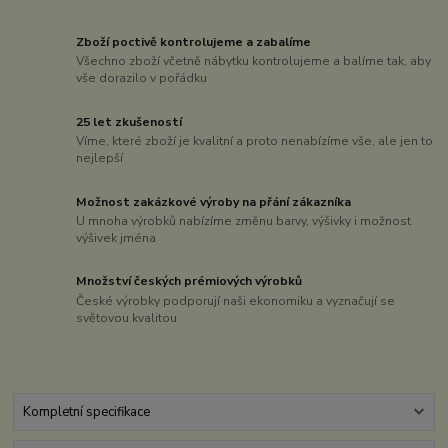
Zboží poctivě kontrolujeme a zabalíme
Všechno zboží včetně nábytku kontrolujeme a balíme tak, aby
vše dorazilo v pořádku
25 let zkušeností
Víme, které zboží je kvalitní a proto nenabízíme vše, ale jen to
nejlepší
Možnost zakázkové výroby na přání zákazníka
U mnoha výrobků nabízíme změnu barvy, výšivky i možnost
výšivek jména
Množství českých prémiových výrobků
České výrobky podporují naši ekonomiku a vyznačují se
světovou kvalitou
Kompletní specifikace