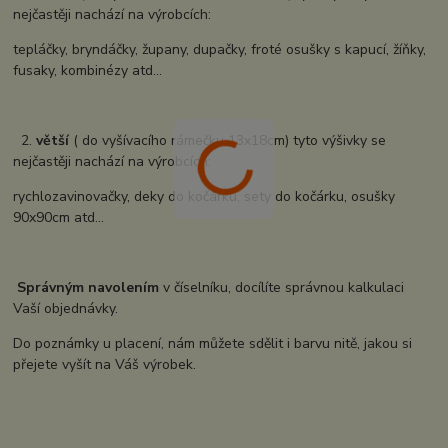
nejčastěji nachází na výrobcích:
tepláčky, bryndáčky, župany, dupačky, froté osušky s kapucí, žíňky,
fusaky, kombinézy atd...
2.
větší
( do vyšívacího rámečku 13x18cm) tyto výšivky se
nejčastěji nachází na výrobcích:
rychlozavinovačky, deky do kočárku, sety do kočárku, osušky
90x90cm atd...
Správným navolením
v číselníku, docílíte správnou kalkulaci
Vaší objednávky.
Do poznámky u placení, nám můžete sdělit i barvu nitě, jakou si
přejete vyšít na Váš výrobek.