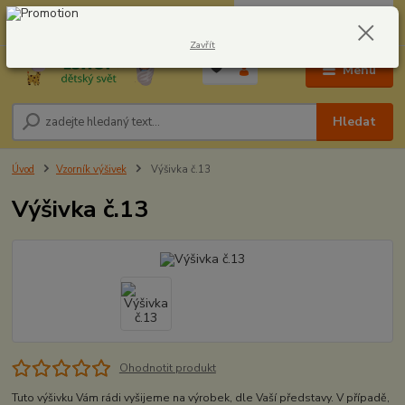
0
ks
CZK
604278943
za
0,00 Kč
Zavřít
Menu
Hledat
Úvod
Vzorník výšivek
Výšivka č.13
Výšivka č.13
Ohodnotit produkt
Tuto výšivku Vám rádi vyšijeme na výrobek, dle Vaší představy. V případě,