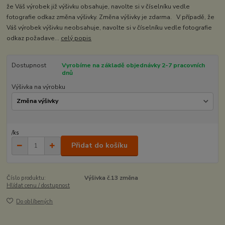
že Váš výrobek již výšivku obsahuje, navolte si v číselníku vedle
fotografie odkaz změna výšivky. Změna výšivky je zdarma. V případě, že
Váš výrobek výšivku neobsahuje, navolte si v číselníku vedle fotografie
odkaz požadave...
celý popis
Dostupnost
Vyrobíme na základě objednávky 2-7 pracovních
dnů
Výšivka na výrobku
/
ks
Přidat do košíku
Číslo produktu:
Výšivka č.13 změna
Hlídat cenu / dostupnost
Do oblíbených