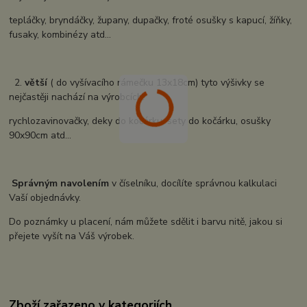
tepláčky, bryndáčky, župany, dupačky, froté osušky s kapucí, žíňky,
fusaky, kombinézy atd...
2.
větší
( do vyšívacího rámečku 13x18cm) tyto výšivky se
nejčastěji nachází na výrobcích:
rychlozavinovačky, deky do kočárku, sety do kočárku, osušky
90x90cm atd...
Správným navolením
v číselníku, docílíte správnou kalkulaci
Vaší objednávky.
Do poznámky u placení, nám můžete sdělit i barvu nitě, jakou si
přejete vyšít na Váš výrobek.
Zboží zařazeno v kategoriích