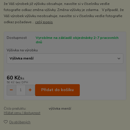
že Váš výrobek již výšivku obsahuje, navolte si v číselníku vedle
fotografie odkaz změna výšivky. Změna výšivky je zdarma. V případě, že
Váš výrobek výšivku neobsahuje, navolte si v číselníku vedle fotografie
odkaz požadave...
celý popis
Dostupnost
Vyrobíme na základě objednávky 2-7 pracovních
dnů
Výšivka na výrobku
60 Kč
/
ks
50 Kč
bez DPH
Přidat do košíku
Číslo produktu:
výšivka menší
Hlídat cenu / dostupnost
Do oblíbených