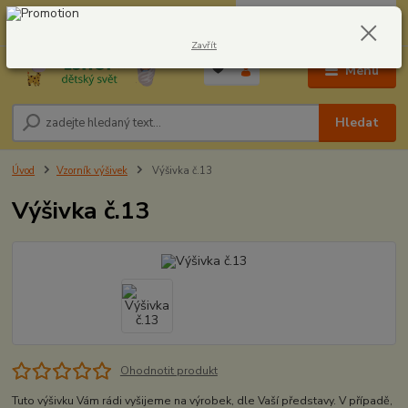
0
ks
CZK
604278943
za
0,00 Kč
Zavřít
Menu
Hledat
Úvod
Vzorník výšivek
Výšivka č.13
Výšivka č.13
Ohodnotit produkt
Tuto výšivku Vám rádi vyšijeme na výrobek, dle Vaší představy. V případě,