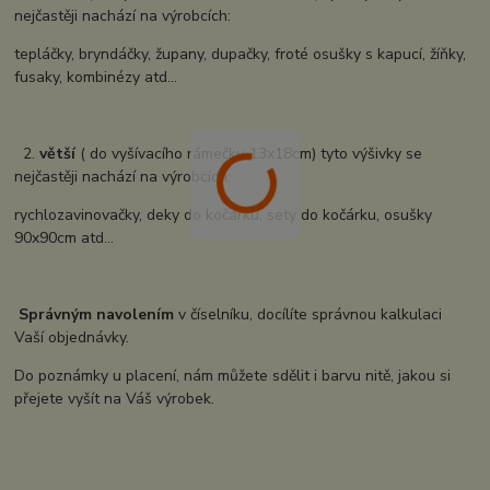
nejčastěji nachází na výrobcích:
tepláčky, bryndáčky, župany, dupačky, froté osušky s kapucí, žíňky,
fusaky, kombinézy atd...
2.
větší
( do vyšívacího rámečku 13x18cm) tyto výšivky se
nejčastěji nachází na výrobcích:
rychlozavinovačky, deky do kočárku, sety do kočárku, osušky
90x90cm atd...
Správným navolením
v číselníku, docílíte správnou kalkulaci
Vaší objednávky.
Do poznámky u placení, nám můžete sdělit i barvu nitě, jakou si
přejete vyšít na Váš výrobek.