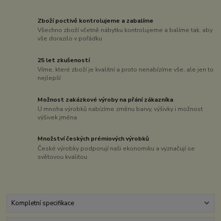
Zboží poctivě kontrolujeme a zabalíme
Všechno zboží včetně nábytku kontrolujeme a balíme tak, aby
vše dorazilo v pořádku
25 let zkušeností
Víme, které zboží je kvalitní a proto nenabízíme vše, ale jen to
nejlepší
Možnost zakázkové výroby na přání zákazníka
U mnoha výrobků nabízíme změnu barvy, výšivky i možnost
výšivek jména
Množství českých prémiových výrobků
České výrobky podporují naši ekonomiku a vyznačují se
světovou kvalitou
Kompletní specifikace