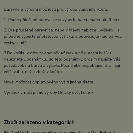
Barevné a výrobní možnosti pro výrobu vlastního vzoru:
1. Podle přiložené barevnice si vyberte barvu materiálu fleece
2. Dle přiložené barevnice, nebo v hlavní nabídce ...výšivky.... si
případně vyberte příplatovou výšivku, a pouvažujte nad barvou
vyšívací nitě.
3.Do košíku vložte zavinovačku/fusak a při placení košíku
naleznete ...poznámku...do této poznámky, prosím napište Váš
požadavek na barvu a výšivku.Poznámky respektujeme, a mají
větší váhu, než li zboží v košíku.
Nově: možnost příplatkového vyšití jména dítěte.
Výrobek z naší přímé výroby Dětský svět Fulnek
Zboží zařazeno v kategoriích
Doplňky k autosedačkám pro miminka a děti – Pohodlí a