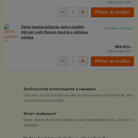
545 Kč
bez DPH
Přidat do košíku
Zimní zavinovačka do autosedačky
Skladem v e-shopu
Dětský svět fleece modrá s výšivkou
pejska
659 Kč
/
ks
545 Kč
bez DPH
Přidat do košíku
Zboží poctivě kontrolujeme a zabalíme
Všechno zboží včetně nábytku kontrolujeme a balíme tak, aby
vše dorazilo v pořádku
25 let zkušeností
Víme, které zboží je kvalitní a proto nenabízíme vše, ale jen to
nejlepší