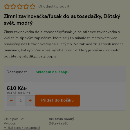
Ohodnotit produkt
Zimní zavinovačka/fusak do autosedačky, Dětský
svět, modrý
Zimní zavinovačka do autosedačky/fusak, je celofleece zavinovačka s
kvalitním zipovým zapínáním, které se již v minulosti maminkám více
osvědčily, než li zavinovačky na suchý zip. Na základě zkušeností mnoha
maminek, byl vytvořen v naší výrobě produkt, který je svými vlasnostmi
použitelný jak, díky...
celý popis
Dostupnost
Skladem v e-shopu
610 Kč
/
ks
504 Kč
bez DPH
Přidat do košíku
Číslo produktu:
flis zavin modrý
Výrobce:
Dětský svět
Hlídat cenu / dostupnost