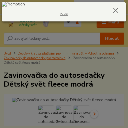
0
ks
CZK
604278943
za
0,00 Kč
Zavřít
Menu
Hledat
Úvod
Doplňky k autosedačkám pro miminka a děti – Pohodlí a ochrana
Zavinovačky do autosedačky pro miminka
Zavinovačka do autosedačky
Dětský svět fleece modrá
Zavinovačka do autosedačky
Dětský svět fleece modrá