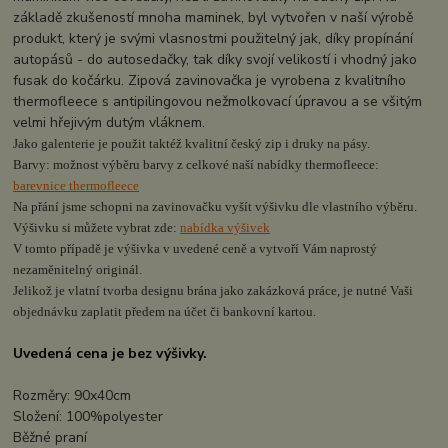
základě zkušeností mnoha maminek, byl vytvořen v naší výrobě
produkt, který je svými vlasnostmi použitelný jak, díky propínání
autopásů - do autosedačky, tak díky svojí velikostí i vhodný jako
fusak do kočárku. Zipová zavinovačka je vyrobena z kvalitního
thermofleece s antipilingovou nežmolkovací úpravou a se všitým
velmi hřejivým dutým vláknem.
Jako galenterie je použit taktéž kvalitní český zip i druky na pásy.
Barvy: možnost výběru barvy z celkové naší nabídky thermofleece:
barevnice thermofleece
Na přání jsme schopni na zavinovačku vyšít výšivku dle vlastního výběru.
Výšivku si můžete vybrat zde:
nabídka výšivek
V tomto případě je výšivka v uvedené ceně a vytvoří Vám naprostý
nezaměnitelný originál.
Jelikož je vlatní tvorba designu brána jako zakázková práce, je nutné Vaši
objednávku zaplatit předem na účet či bankovní kartou.
Uvedená cena je bez výšivky.
Rozměry: 90x40cm
Složení: 100%polyester
Běžné praní