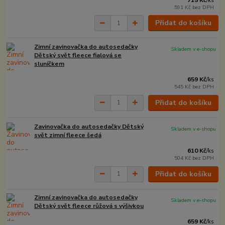
/
ks
591 Kč
bez DPH
Přidat do košíku
Zimní zavinovačka do autosedačky
Skladem v e-shopu
Dětský svět fleece fialová se
sluníčkem
659 Kč
/
ks
545 Kč
bez DPH
Přidat do košíku
Zavinovačka do autosedačky Dětský
Skladem v e-shopu
svět zimní fleece šedá
610 Kč
/
ks
504 Kč
bez DPH
Přidat do košíku
Zimní zavinovačka do autosedačky
Skladem v e-shopu
Dětský svět fleece růžová s výšivkou
659 Kč
/
ks