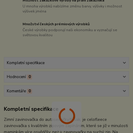
Možnost zakázkové výroby na přání zákazníka
U mnoha výrobků nabízíme změnu barvy, výšivky i možnost
výšivek jména
Množství českých prémiových výrobků
České výrobky podporují naši ekonomiku a vyznačují se
světovou kvalitou
Kompletní specifikace
Hodnocení
0
Komentáře
0
Kompletní specifikace
Zimní zavinovačka do autosedačky/fusak, je celofleece
zavinovačka s kvalitním zipovým zapínáním, které se již v minulosti
maminkám více osvědčily, než li zavinovačky na suchý zip. Na