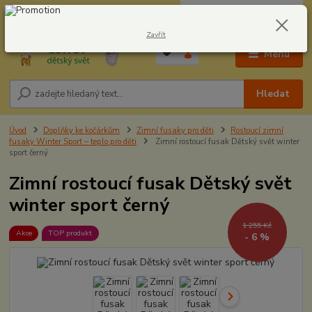
0
ks
CZK
604278943
za
0,00 Kč
Zavřít
Menu
Hledat
Úvod
Doplňky ke kočárkům
Zimní fusaky pro děti
Rostoucí zimní
fusaky Winter Sport – teplo pro děti
Zimní rostoucí fusak Dětský svět winter
sport černý
Zimní rostoucí fusak Dětský svět
winter sport černý
1 255 Kč
Akce
TOP produkt
- 6 %