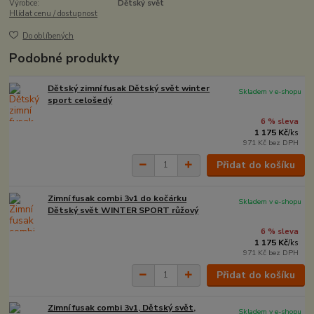
Výrobce:
Dětský svět
Hlídat cenu / dostupnost
Do oblíbených
Podobné produkty
Dětský zimní fusak Dětský svět winter
Skladem v e-shopu
sport celošedý
6 % sleva
1 175 Kč
/
ks
971 Kč
bez DPH
Přidat do košíku
Zimní fusak combi 3v1 do kočárku
Skladem v e-shopu
Dětský svět WINTER SPORT růžový
6 % sleva
1 175 Kč
/
ks
971 Kč
bez DPH
Přidat do košíku
Zimní fusak combi 3v1, Dětský svět,
Skladem v e-shopu