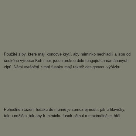
Použité zipy, které mají koncové krytí, aby miminko nechladili a jsou od
českého výrobce Koh-i-nor, jsou zárukou déle fungujících namáhaných
zipů. Námi vyrábění zimní fusaky mají taktéž designovou výšivku.
Pohodlné ztažení fusaku do mumie je samozřejmostí, jak u hlavičky,
tak u nožiček,tak aby k miminku fusak přilnul a maximálně jej hřál.