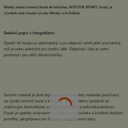
Dětský zimní rostoucí fusak do kočárku, WINTER SPORT, černý, je
výrobek naší vlastní výroby Dětský svět Fulnek
Detailní popis s fotografiemi:
Spodní díl fusaku je odnímatelný a po odepnutí uvnitř plně umyvatelný,
což je velmi praktické pro chodící děti. Odepínací část je velmi
prostorná i pro větší dětské botičky.
Svrchní materiál je plně impregnovaný, /podobný materiálu používaný
na výrobu zimních bund a kočárků / a duté vlákno společně se
značkovým thermoflisem zaručují extra teplo a nežmolkovatelnost.
Fusak je opatřen uchycením do sportovního kočárku a kvalitně obšitými
prostřihy, jakopřípravu pro 5-bodové bezpečnostní pásy.