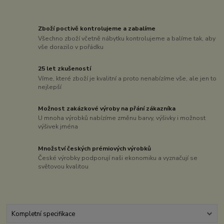
Zboží poctivě kontrolujeme a zabalíme
Všechno zboží včetně nábytku kontrolujeme a balíme tak, aby
vše dorazilo v pořádku
25 let zkušeností
Víme, které zboží je kvalitní a proto nenabízíme vše, ale jen to
nejlepší
Možnost zakázkové výroby na přání zákazníka
U mnoha výrobků nabízíme změnu barvy, výšivky i možnost
výšivek jména
Množství českých prémiových výrobků
České výrobky podporují naši ekonomiku a vyznačují se
světovou kvalitou
Kompletní specifikace