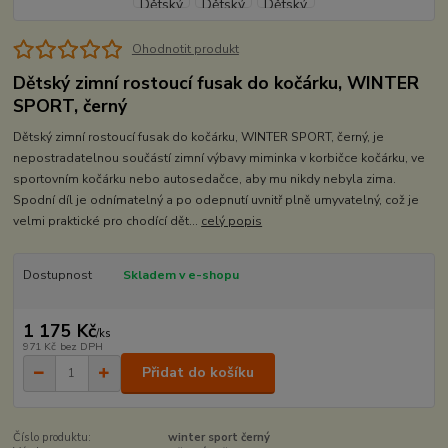
Ohodnotit produkt
Dětský zimní rostoucí fusak do kočárku, WINTER
SPORT, černý
Dětský zimní rostoucí fusak do kočárku, WINTER SPORT, černý, je
nepostradatelnou součástí zimní výbavy miminka v korbičce kočárku, ve
sportovním kočárku nebo autosedačce, aby mu nikdy nebyla zima.
Spodní díl je odnímatelný a po odepnutí uvnitř plně umyvatelný, což je
velmi praktické pro chodící dět...
celý popis
Dostupnost
Skladem v e-shopu
1 175 Kč
/
ks
971 Kč
bez DPH
Přidat do košíku
Číslo produktu:
winter sport černý