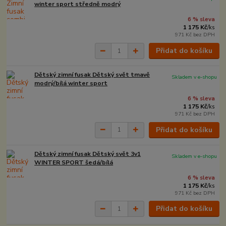
winter sport středně modrý
6 % sleva
1 175 Kč
/
ks
971 Kč
bez DPH
Přidat do košíku
Dětský zimní fusak Dětský svět tmavě
Skladem v e-shopu
modrý/bílá winter sport
6 % sleva
1 175 Kč
/
ks
971 Kč
bez DPH
Přidat do košíku
Dětský zimní fusak Dětský svět 3v1
Skladem v e-shopu
WINTER SPORT šedá/bílá
6 % sleva
1 175 Kč
/
ks
971 Kč
bez DPH
Přidat do košíku