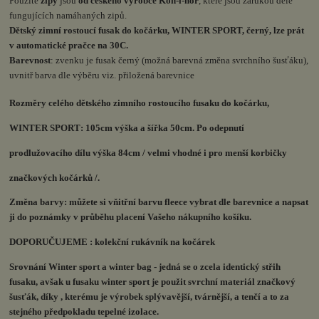
Použité
zipy
jsou
od českého výrobce Koh-i-nor
, které jsou zárukou déle
fungujících namáhaných zipů.
Dětský zimní rostoucí fusak do kočárku, WINTER SPORT, černý, lze prát
v automatické pračce na 30C.
Barevnost
: zvenku je fusak černý (možná barevná změna svrchního šusťáku),
uvnitř barva dle výběru viz. přiložená barevnice
Rozměry celého dětského zimního rostoucího fusaku do kočárku,
WINTER SPORT
: 105cm výška a šířka 50cm. Po odepnutí
prodlužovacího dílu výška 84cm / velmi vhodné i pro menší korbičky
značkových kočárků /.
Změna barvy: můžete si vňitřní barvu fleece vybrat dle barevnice a napsat
ji do poznámky v průběhu placení Vašeho nákupního košíku.
DOPORUČUJEME : kolekční rukávník na kočárek
Srovnání Winter sport a winter bag - jedná se o zcela identický střih
fusaku, avšak u fusaku winter sport je použit svrchní materiál značkový
šusťák, díky , kterému je výrobek splývavější, tvárnější, a tenčí a to za
stejného předpokladu tepelné izolace.