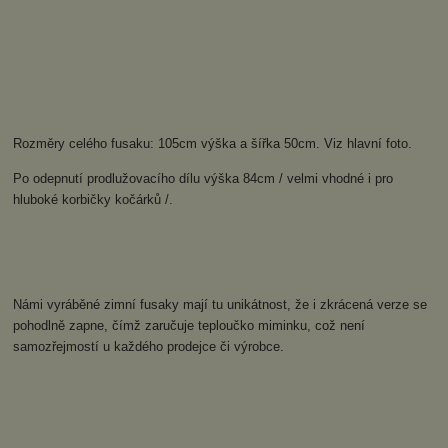
Rozměry celého fusaku: 105cm výška a šířka 50cm. Viz hlavní foto.
Po odepnutí prodlužovacího dílu výška 84cm / velmi vhodné i pro
hluboké korbičky kočárků /.
Námi vyráběné zimní fusaky mají tu unikátnost, že i zkrácená verze se
pohodlně zapne, čímž zaručuje teploučko miminku, což není
samozřejmostí u každého prodejce či výrobce.