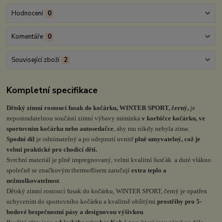
Hodnocení
0
Komentáře
0
Související zboží
2
Kompletní specifikace
Dětský zimní rostoucí fusak do kočárku, WINTER SPORT, černý,
je
nepostradatelnou součástí zimní výbavy miminka
v korbičce kočárku, ve
sportovním kočárku nebo autosedačce
, aby mu nikdy nebyla zima.
Spodní díl
je odnímatelný a po odepnutí uvnitř
plně umyvatelný, což je
velmi praktické pro chodící děti.
Svrchní materiál je plně impregnovaný, velmi kvalitní šusťák a duté vlákno
společně se značkovým thermoflisem zaručují
extra teplo a
nežmolkovatelnost
.
Dětský zimní rostoucí fusak do kočárku, WINTER SPORT, černý je opatřen
uchycením do sportovního kočárku a kvalitně obšitými
prostřihy pro 5-
bodové bezpečnostní pásy a designovou výšivkou
.