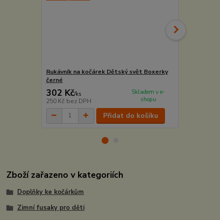
Rukávník na kočárek Dětský svět Boxerky
Zimní rukávn
černé
černá/světl
302 Kč
258 Kč
Skladem v e-
/
ks
/
ks
shopu
250 Kč
bez DPH
213 Kč
bez 
Přidat do košíku
Zboží zařazeno v kategoriích
Doplňky ke kočárkům
Zimní fusaky pro děti