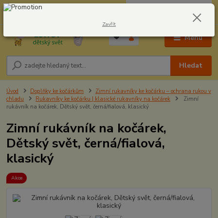
0
ks
CZK
604278943
za
0,00 Kč
Zavřít
Menu
Hledat
Úvod
Doplňky ke kočárkům
Zimní rukavníky ke kočárku – ochrana rukou v
chladu
Rukavníky ke kočárku | klasické rukavníky na kočárek
Zimní
rukávník na kočárek, Dětský svět, černá/fialová, klasický
Zimní rukávník na kočárek,
Dětský svět, černá/fialová,
klasický
Akce