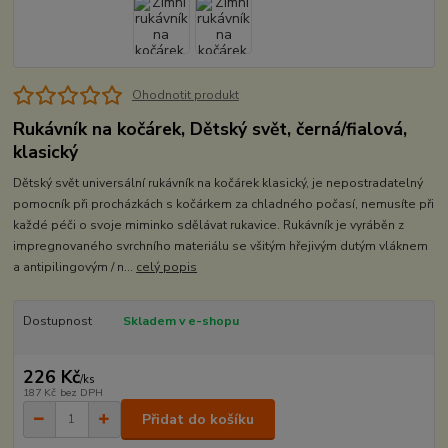
Ohodnotit produkt
Rukávník na kočárek, Dětský svět, černá/fialová,
klasický
Dětský svět universální rukávník na kočárek klasický, je nepostradatelný
pomocník při procházkách s kočárkem za chladného počasí, nemusíte při
každé péči o svoje miminko sdělávat rukavice. Rukávník je vyráběn z
impregnovaného svrchního materiálu se všitým hřejivým dutým vláknem
a antipilingovým / n...
celý popis
Dostupnost
Skladem v e-shopu
226 Kč
/
ks
187 Kč
bez DPH
Přidat do košíku