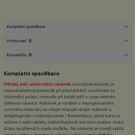
Kompletní specifikace
Hodnocení
0
Komentáře
0
Kompletní specifikace
Dětský svět universální rukávník
na kočárek klasický, je
nepostradatelný pomocník při procházkách s kočárkem za
chladného počasí, nemusíte při každé péči o svoje miminko
sdělávat rukavice. Rukávník je vyráběn z impregnovaného
svrchního materiálu se všitým hřejivým dutým vláknem a
antipilingovým / nežmolkovacím / thermofllece, jehož barvu si
můžete s naší nabídky změnit.Rukávník má velmi kvalitní, české
druky na připnutí k madlu kočárku. Na rukávník je rovněž vyšitá
velmi kvalitní a designová výšivka, ladící k barvě vňitřního