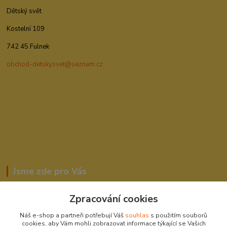
Dětský svět
Kostelní 109
742 45 Fulnek
obchod-detskysvet@seznam.cz
Jsme zde pro Vás
Zpracování cookies
Romana Šebestová
Náš e-shop a partneři potřebují Váš
souhlas
s použitím souborů
604278943
cookies, aby Vám mohli zobrazovat informace týkající se Vašich