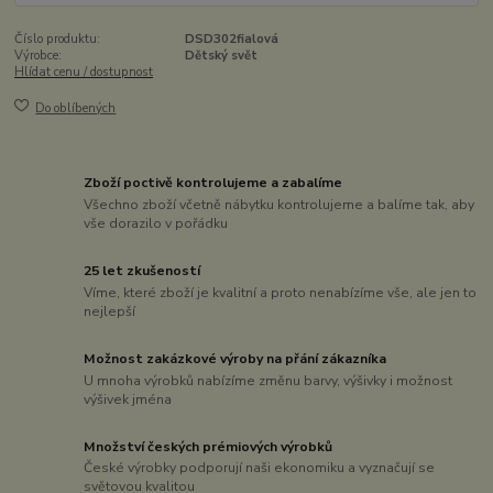
Číslo produktu:
DSD302fialová
Výrobce:
Dětský svět
Hlídat cenu / dostupnost
Do oblíbených
Zboží poctivě kontrolujeme a zabalíme
Všechno zboží včetně nábytku kontrolujeme a balíme tak, aby
vše dorazilo v pořádku
25 let zkušeností
Víme, které zboží je kvalitní a proto nenabízíme vše, ale jen to
nejlepší
Možnost zakázkové výroby na přání zákazníka
U mnoha výrobků nabízíme změnu barvy, výšivky i možnost
výšivek jména
Množství českých prémiových výrobků
České výrobky podporují naši ekonomiku a vyznačují se
světovou kvalitou