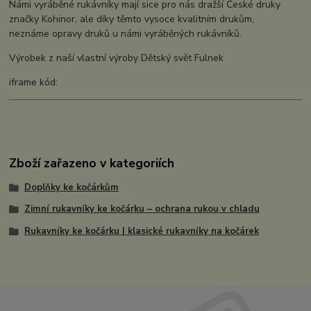
Námi vyráběné rukávníky mají sice pro nás dražší České druky
značky Kohinor, ale díky těmto vysoce kvalitním drukům,
neznáme opravy druků u námi vyráběných rukávníků.
Výrobek z naší vlastní výroby Dětský svět Fulnek
iframe kód:
Zboží zařazeno v kategoriích
Doplňky ke kočárkům
Zimní rukavníky ke kočárku – ochrana rukou v chladu
Rukavníky ke kočárku | klasické rukavníky na kočárek