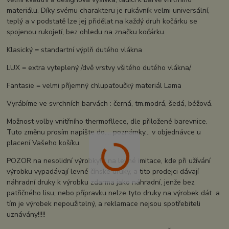
materiálu. Díky svému charakteru je rukávník velmi universální,
teplý a v podstatě lze jej přidělat na každý druh kočárku se
spojenou rukojetí, bez ohledu na značku kočárku.
Klasický = standartní výplň dutého vlákna
LUX = extra vyteplený /dvě vrstvy všitého dutého vlákna/.
Fantasie = velmi příjemný chlupaťoučký materiál Lama
Vyrábíme ve svrchních barvách : černá, tm.modrá, šedá, béžová.
Možnost volby vnitřního thermofllece, dle přiložené barevnice.
Tuto změnu prosím napište do.... poznámky... v objednávce u
placení Vašeho košíku.
POZOR na nesolidní výrobky!!!! na levné imitace, kde při užívání
výrobku vypadávají levné čínské druky, a tito prodejci dávají
náhradní druky k výrobku zdarma jako náhradní, jenže bez
patřičného lisu, nebo přípravku nelze tyto druky na výrobek dát a
tím je výrobek nepoužitelný, a reklamace nejsou spotřebiteli
uznávány!!!!!