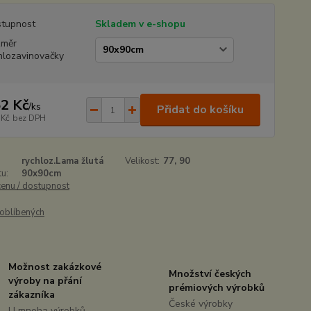
tupnost
Skladem v e-shopu
změr
hlozavinovačky
2 Kč
/
ks
Přidat do košíku
 Kč
bez DPH
rychloz.Lama žlutá
Velikost:
77, 90
u:
90x90cm
cenu / dostupnost
oblíbených
Možnost zakázkové
Množství českých
výroby na přání
prémiových výrobků
zákazníka
České výrobky
U mnoha výrobků