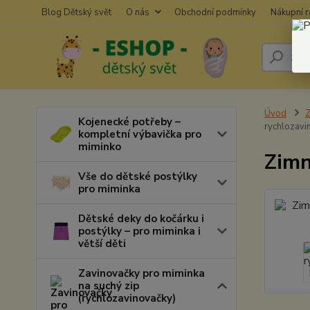
Blog Dětský svět
O nás
Obchodní podmínky
Nákupní 
Úvod
Z
Kojenecké potřeby –
rychlozavi
kompletní výbavička pro
miminko
Zimn
Vše do dětské postýlky
pro miminka
Dětské deky do kočárku i
postýlky – pro miminka i
větší děti
Zavinovačky pro miminka
na suchý zip
(rychlozavinovačky)