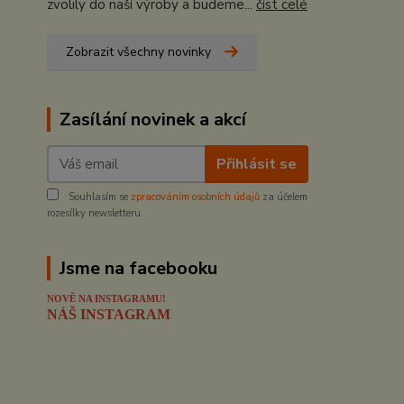
zvolily do naší výroby a budeme...
číst celé
Zobrazit všechny novinky
Zasílání novinek a akcí
Přihlásit se
Souhlasím se
zpracováním osobních údajů
za účelem
rozesílky newsletteru.
Jsme na facebooku
NOVĚ NA INSTAGRAMU!
NÁŠ INSTAGRAM