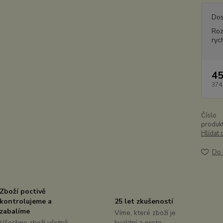
Dos
Ro
ryc
45
374
Číslo
produkt
Hlídat 
Do 
Zboží poctivě
kontrolujeme a
25 let zkušeností
zabalíme
Víme, které zboží je
Všechno zboží včetně
kvalitní a proto