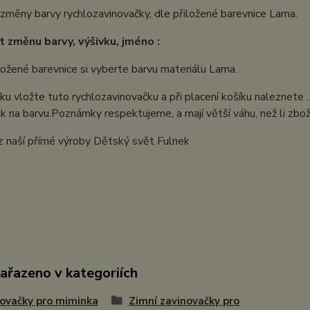
měny barvy rychlozavinovačky, dle přiložené barevnice Lama.
it změnu barvy, výšivku, jméno :
ložené barevnice si vyberte barvu materiálu Lama.
ku vložte tuto rychlozavinovačku a při placení košíku naleznete 
 na barvu.Poznámky respektujeme, a mají větší váhu, než li zboží
z naší přímé výroby Dětský svět Fulnek
zařazeno v kategoriích
ovačky pro miminka
Zimní zavinovačky pro