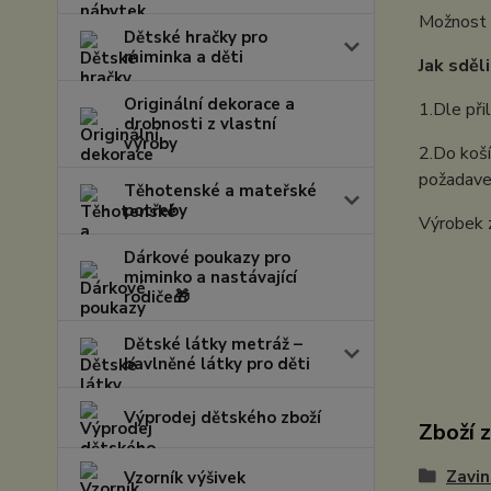
Možnost z
Dětské hračky pro
miminka a děti
Jak sděl
Originální dekorace a
1.Dle při
drobnosti z vlastní
výroby
2.Do koší
požadavek
Těhotenské a mateřské
potřeby
Výrobek 
Dárkové poukazy pro
miminko a nastávající
rodiče🎁
Dětské látky metráž –
bavlněné látky pro děti
Výprodej dětského zboží
Zboží 
Zavin
Vzorník výšivek