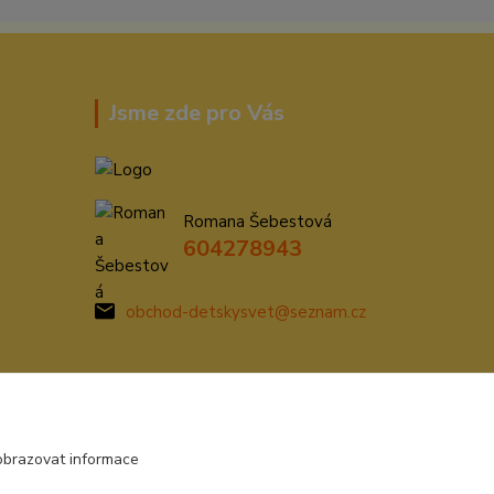
Jsme zde pro Vás
Romana Šebestová
604278943
obchod-detskysvet@seznam.cz
obrazovat informace