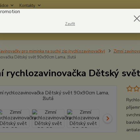
rádce
Kontakty
Nevíte
Zavřít
Hledat
6042
avinovačky pro miminka na suchý zip (rychlozavinovačky)
Zimní zavinov
novačka Dětský svět 90x90cm Lama, žlutá
í rychlozavinovačka Dětský svě
Rychlo
příjem
svrchn
bavlněn
antiale