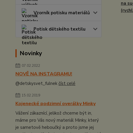
na su
(rych
Vzorník potisku materiálů
Potisk dětského textilu
Novinky
07.02.2022
NOVĚ NA INSTAGRAMU!
@detskysvet_fulnek
číst celé
15.02.2019
Kojenecké podzimní overálky Minky
Vážení zákaznící, jelikož chceme být in,
máme pro Vás nový materiál Minky, který
je sametově heboučký a proto jsme jej