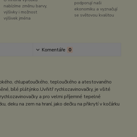
podporují naši
nabízíme změnu barvy,
ekonomiku a vyznačují
výšivky i možnost
se světovou kvalitou
výšivek jména
Komentáře
0
ebkého, chlupaťoučkého, teploučkého a atestovaného
né, bílé plátýnko.Uvňitř rychlozavinovačky, je všité
 rychlozavinovačky a pro velmi příjemné tepelné
u, deku na zem na hraní, jako dečku na přikrytí v kočárku