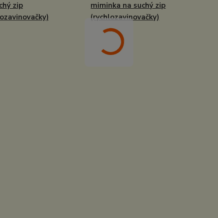
chý zip
miminka na suchý zip
lozavinovačky)
(rychlozavinovačky)