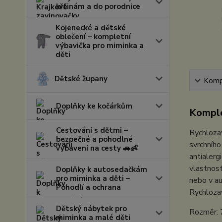
křtinám a do porodnice
Kojenecké a dětské
oblečení – kompletní
výbavička pro miminka a
děti
Dětské župany
Kompl
Doplňky ke kočárkům
Komple
Cestování s dětmi –
Rychloza
bezpečné a pohodlné
svrchního
vybavení na cesty 🚗👶
antialerg
vlastnost
Doplňky k autosedačkám
pro miminka a děti –
nebo v a
Pohodlí a ochrana
Rychlozav
Dětský nábytek pro
Rozměr: 
miminka a malé děti