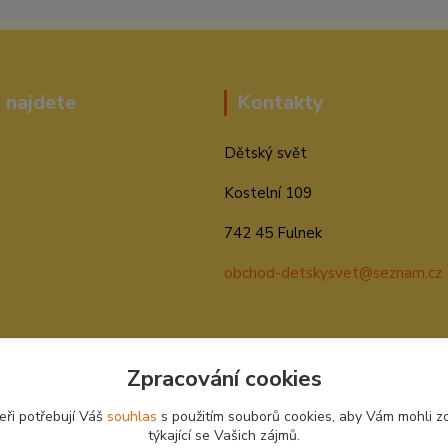
 najdete
Kontakty
Dětský svět
Kostelní 109
742 45 Fulnek
obchod-detskysvet@seznam.cz
Zpracování cookies
eři potřebují Váš
souhlas
s použitím souborů cookies, aby Vám mohli z
týkající se Vašich zájmů.