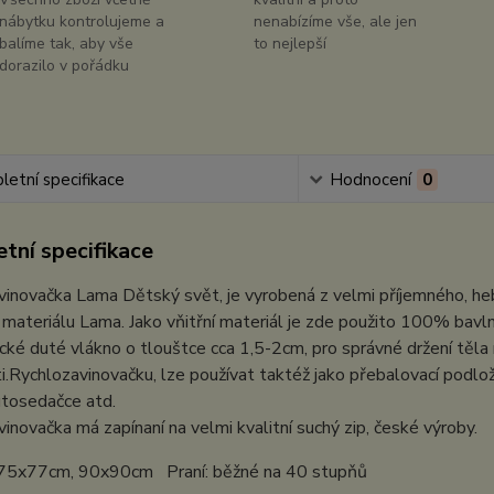
nábytku kontrolujeme a
nenabízíme vše, ale jen
balíme tak, aby vše
to nejlepší
dorazilo v pořádku
etní specifikace
Hodnocení
0
tní specifikace
vinovačka Lama Dětský svět, je vyrobená z velmi příjemného, h
 materiálu Lama. Jako vňitřní materiál je zde použito 100% bavlně
ické duté vlákno o tlouštce cca 1,5-2cm, pro správné držení těla
i.Rychlozavinovačku, lze používat taktéž jako přebalovací podložk
utosedačce atd.
inovačka má zapínaní na velmi kvalitní suchý zip, české výroby.
75x77cm, 90x90cm Praní: běžné na 40 stupňů