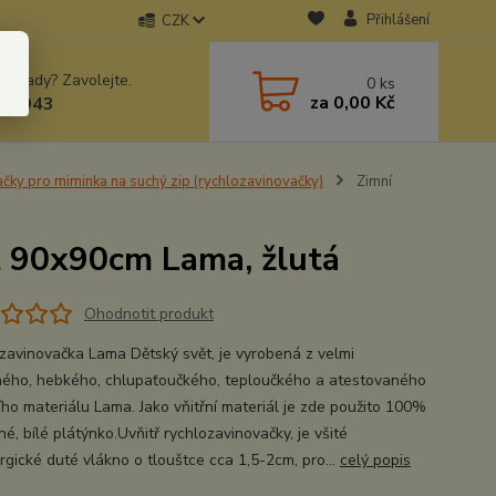
Přihlášení
CZK
 si rady? Zavolejte.
0
ks
za
0,00 Kč
78943
ačky pro miminka na suchý zip (rychlozavinovačky)
Zimní
t 90x90cm Lama, žlutá
Ohodnotit produkt
zavinovačka Lama Dětský svět, je vyrobená z velmi
ného, hebkého, chlupaťoučkého, teploučkého a atestovaného
ího materiálu Lama. Jako vňitřní materiál je zde použito 100%
é, bílé plátýnko.Uvňitř rychlozavinovačky, je všité
rgické duté vlákno o tlouštce cca 1,5-2cm, pro...
celý popis