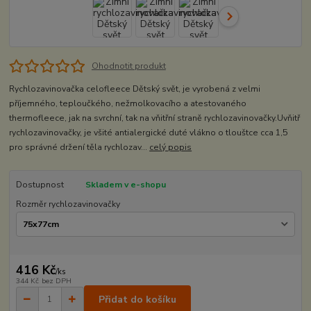
Ohodnotit produkt
Rychlozavinovačka celofleece Dětský svět, je vyrobená z velmi
příjemného, teploučkého, nežmolkovacího a atestovaného
thermofleece, jak na svrchní, tak na vňitřní straně rychlozavinovačky.Uvňitř
rychlozavinovačky, je všité antialergické duté vlákno o tlouštce cca 1,5
pro správné držení těla rychlozav...
celý popis
Dostupnost
Skladem v e-shopu
Rozměr rychlozavinovačky
416 Kč
/
ks
344 Kč
bez DPH
Přidat do košíku