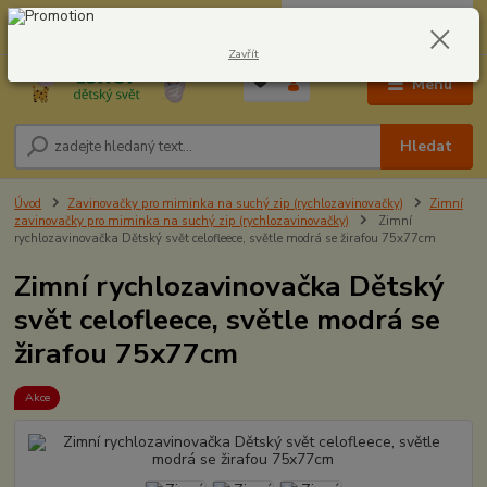
0
ks
CZK
604278943
za
0,00 Kč
Zavřít
Menu
Hledat
Úvod
Zavinovačky pro miminka na suchý zip (rychlozavinovačky)
Zimní
zavinovačky pro miminka na suchý zip (rychlozavinovačky)
Zimní
rychlozavinovačka Dětský svět celofleece, světle modrá se žirafou 75x77cm
Zimní rychlozavinovačka Dětský
svět celofleece, světle modrá se
žirafou 75x77cm
Akce