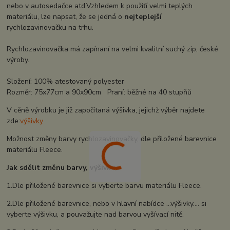
nebo v autosedačce atd.Vzhledem k použiťí velmi teplých
materiálu, lze napsat, že se jedná o
nejteplejší
rychlozavinovačku na trhu.
Rychlozavinovačka má zapínaní na velmi kvalitní suchý zip, české
výroby.
Složení: 100% atestovaný polyester
Rozměr: 75x77cm a 90x90cm Praní: běžné na 40 stupňů
V cěně výrobku je již započítaná výšivka, jejichž výběr najdete
zde:
výšivky
Možnost změny barvy rychlozavinovačky, dle přiložené barevnice
materiálu Fleece.
Jak sdělit změnu barvy, výšivku :
1.Dle přiložené barevnice si vyberte barvu materiálu Fleece.
2.Dle přiložené barevnice, nebo v hlavní nabídce ...výšivky.... si
vyberte výšivku, a pouvažujte nad barvou vyšívací nitě.