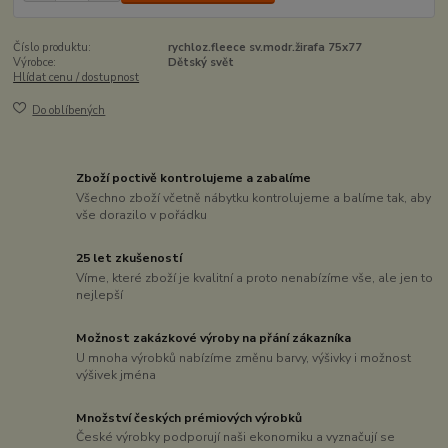
Číslo produktu:
rychloz.fleece sv.modr.žirafa 75x77
Výrobce:
Dětský svět
Hlídat cenu / dostupnost
Do oblíbených
Zboží poctivě kontrolujeme a zabalíme
Všechno zboží včetně nábytku kontrolujeme a balíme tak, aby
vše dorazilo v pořádku
25 let zkušeností
Víme, které zboží je kvalitní a proto nenabízíme vše, ale jen to
nejlepší
Možnost zakázkové výroby na přání zákazníka
U mnoha výrobků nabízíme změnu barvy, výšivky i možnost
výšivek jména
Množství českých prémiových výrobků
České výrobky podporují naši ekonomiku a vyznačují se