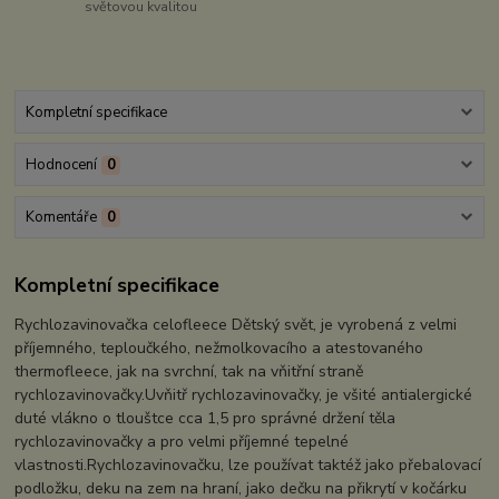
světovou kvalitou
Kompletní specifikace
Hodnocení
0
Komentáře
0
Kompletní specifikace
Rychlozavinovačka celofleece Dětský svět, je vyrobená z velmi
příjemného, teploučkého, nežmolkovacího a atestovaného
thermofleece, jak na svrchní, tak na vňitřní straně
rychlozavinovačky.Uvňitř rychlozavinovačky, je všité antialergické
duté vlákno o tlouštce cca 1,5 pro správné držení těla
rychlozavinovačky a pro velmi příjemné tepelné
vlastnosti.Rychlozavinovačku, lze používat taktéž jako přebalovací
podložku, deku na zem na hraní, jako dečku na přikrytí v kočárku