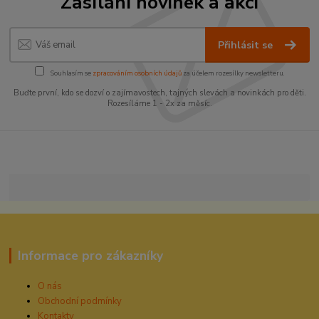
Zasílání novinek a akcí
Přihlásit se
Souhlasím se
zpracováním osobních údajů
za účelem rozesílky newsletteru.
Buďte první, kdo se dozví o zajímavostech, tajných slevách a novinkách pro děti.
Rozesíláme 1 - 2x za měsíc.
Informace pro zákazníky
O nás
Obchodní podmínky
Kontakty