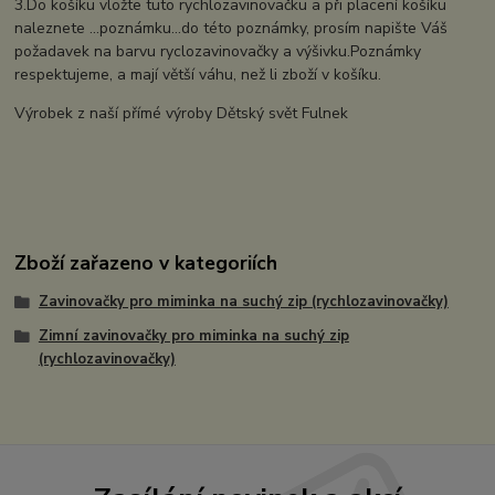
3.Do košíku vložte tuto rychlozavinovačku a při placení košíku
naleznete ...poznámku...do této poznámky, prosím napište Váš
požadavek na barvu ryclozavinovačky a výšivku.Poznámky
respektujeme, a mají větší váhu, než li zboží v košíku.
Výrobek z naší přímé výroby Dětský svět Fulnek
Zboží zařazeno v kategoriích
Zavinovačky pro miminka na suchý zip (rychlozavinovačky)
Zimní zavinovačky pro miminka na suchý zip
(rychlozavinovačky)