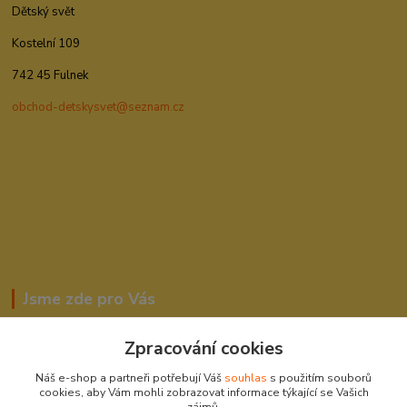
Dětský svět
Kostelní 109
742 45 Fulnek
obchod-detskysvet@seznam.cz
Jsme zde pro Vás
Zpracování cookies
Romana Šebestová
Náš e-shop a partneři potřebují Váš
souhlas
s použitím souborů
604278943
cookies, aby Vám mohli zobrazovat informace týkající se Vašich