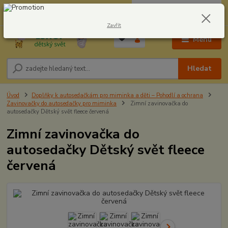
0
ks
CZK
604278943
za
0,00 Kč
Zavřít
Menu
Hledat
Úvod
Doplňky k autosedačkám pro miminka a děti – Pohodlí a ochrana
Zavinovačky do autosedačky pro miminka
Zimní zavinovačka do
autosedačky Dětský svět fleece červená
Zimní zavinovačka do
autosedačky Dětský svět fleece
červená