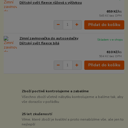
Dětský svět fleece růžová s výšivkou
659 Kč
/
ks
545 Kč
bez DPH
Přidat do košíku
Zimní zavinovačka do autosedačky
Skladem v e-shopu
Dětský svět fleece bílá
610 Kč
/
ks
504 Kč
bez DPH
Přidat do košíku
Zboží poctivě kontrolujeme a zabalíme
Všechno zboží včetně nábytku kontrolujeme a balíme tak, aby
vše dorazilo v pořádku
25 let zkušeností
Víme, které zboží je kvalitní a proto nenabízíme vše, ale jen to
nejlepší