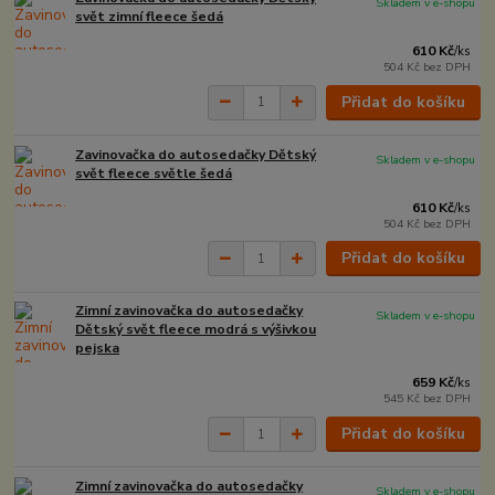
Skladem v e-shopu
svět zimní fleece šedá
610 Kč
/
ks
504 Kč
bez DPH
Přidat do košíku
Zavinovačka do autosedačky Dětský
Skladem v e-shopu
svět fleece světle šedá
610 Kč
/
ks
504 Kč
bez DPH
Přidat do košíku
Zimní zavinovačka do autosedačky
Skladem v e-shopu
Dětský svět fleece modrá s výšivkou
pejska
659 Kč
/
ks
545 Kč
bez DPH
Přidat do košíku
Zimní zavinovačka do autosedačky
Skladem v e-shopu