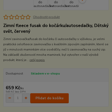
Ohodnotit produkt
Zimní fleece fusak do kočárku/autosedačky, Dětský
svět, červený
Zimní zavinovačka/fusak do kočárku či autosedačky s výšivkou, je velmi
praktická celofleece zavinovačka s kvalitním zipovým zapínáním, které se
již v minulosti maminkám více osvědčily, než li zavinovačky na suchý zip.
Na základě zkušeností mnoha maminek, byl vytvořen v naší výrobě
produkt, který je...
celý popis
Dostupnost
Skladem v e-shopu
659 Kč
/
ks
545 Kč
bez DPH
Přidat do košíku