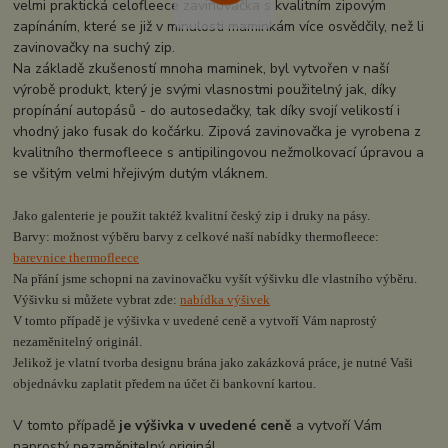
velmi praktická celofleece zavinovačka s kvalitním zipovým
zapínáním, které se již v minulosti maminkám více osvědčily, než li
zavinovačky na suchý zip.
Na základě zkušeností mnoha maminek, byl vytvořen v naší
výrobě produkt, který je svými vlasnostmi použitelný jak, díky
propínání autopásů - do autosedačky, tak díky svojí velikostí i
vhodný jako fusak do kočárku. Zipová zavinovačka je vyrobena z
kvalitního thermofleece s antipilingovou nežmolkovací úpravou a
se všitým velmi hřejivým dutým vláknem.
Jako galenterie je použit taktéž kvalitní český zip i druky na pásy.
Barvy: možnost výběru barvy z celkové naší nabídky thermofleece:
barevnice thermofleece
Na přání jsme schopni na zavinovačku vyšít výšivku dle vlastního výběru.
Výšivku si můžete vybrat zde:
nabídka výšivek
V tomto případě je výšivka v uvedené ceně a vytvoří Vám naprostý
nezaměnitelný originál.
Jelikož je vlatní tvorba designu brána jako zakázková práce, je nutné Vaši
objednávku zaplatit předem na účet či bankovní kartou.
V tomto případě
je výšivka v uvedené ceně
a vytvoří Vám
naprostý nezaměnitelný originál.