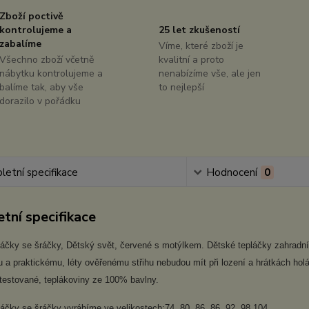
Zboží poctivě
kontrolujeme a
25 let zkušeností
zabalíme
Víme, které zboží je
Všechno zboží včetně
kvalitní a proto
nábytku kontrolujeme a
nenabízíme vše, ale jen
balíme tak, aby vše
to nejlepší
dorazilo v pořádku
etní specifikace
Hodnocení
0
tní specifikace
áčky se šráčky, Dětský svět, červené s motýlkem. Dětské tepláčky zahradníčk
a praktickému, léty ověřenému střihu nebudou mít při lození a hrátkách holá
atestované, teplákoviny ze 100% bavlny.
áčky se šráčky vyrábíme ve velikostech:74, 80, 86, 86, 92, 98,104