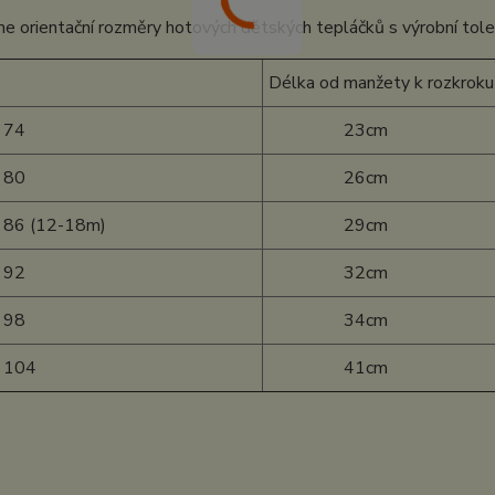
e orientační rozměry hotových dětských tepláčků s výrobní tol
Délka od manžety k rozkroku
 74
23cm
 80
26cm
 86 (12-18m)
29cm
 92
32cm
 98
34cm
t 104
41cm