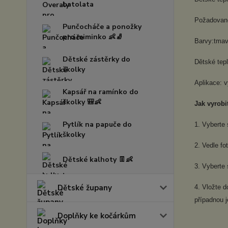
batolata
Požadovanou
Punčocháče a ponožky
pro miminko 👶🧦
Barvy:tmav
Dětské zástěrky do
Dětské tep
školky
Aplikace: v
Kapsář na ramínko do
školky 🎒👶
Jak vyrobit
Pytlík na papuče do
1. Vyberte 
školky
2. Vedle fo
Dětské kalhoty 👖👶
3. Vyberte 
Dětské župany
4. Vložte 
případnou j
Doplňky ke kočárkům