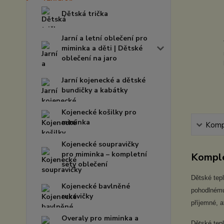
Dětská trička
Jarní a letní oblečení pro
miminka a děti | Dětské
oblečení na jaro
Jarní kojenecké a dětské
bundičky a kabátky
Kojenecké košilky pro
miminka
Kompl
Kojenecké soupravičky
pro miminka – kompletní
Komple
sety oblečení
Dětské tepl
Kojenecké bavlněné
pohodlnému 
rukavičky
příjemné, 
Overaly pro miminka a
Dětské tepl