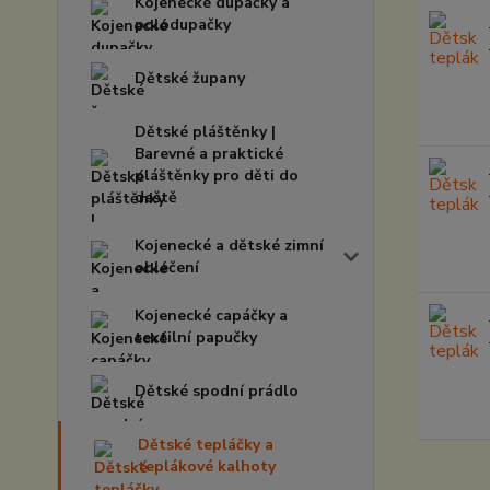
Kojenecké dupačky a
polodupačky
Dětské župany
Dětské pláštěnky |
Barevné a praktické
pláštěnky pro děti do
deště
Kojenecké a dětské zimní
oblečení
Kojenecké capáčky a
textilní papučky
Dětské spodní prádlo
Dětské tepláčky a
teplákové kalhoty