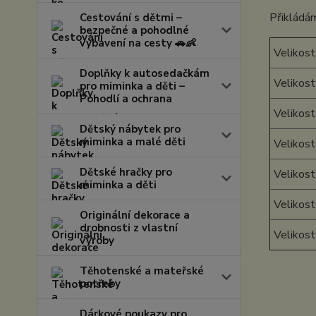
Přikládám
Cestování s dětmi –
bezpečné a pohodlné
vybavení na cesty 🚗👶
Velikost
Doplňky k autosedačkám
Velikost
pro miminka a děti –
Pohodlí a ochrana
Velikost
Dětský nábytek pro
miminka a malé děti
Velikost
Dětské hračky pro
Velikost
miminka a děti
Velikost
Originální dekorace a
drobnosti z vlastní
Velikos
výroby
Těhotenské a mateřské
potřeby
Dárkové poukazy pro