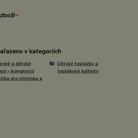
zboží
zařazeno v kategoriích
ecké a dětské
Dětské tepláčky a
ení – kompletní
teplákové kalhoty
ička pro miminka a