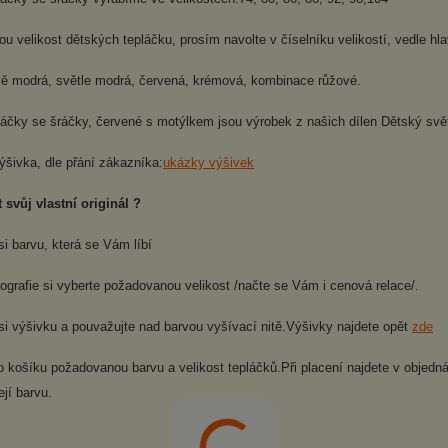
 velikost dětských tepláčku, prosím navolte v číselníku velikostí, vedle hlav
ě modrá, světle modrá, červená, krémová, kombinace růžové.
láčky se šráčky, červené s motýlkem jsou výrobek z našich dílen Dětský svě
ýšivka, dle přání zákazníka:
ukázky výšivek
 svůj vlastní originál ?
si barvu, která se Vám líbí
tografie si vyberte požadovanou velikost /načte se Vám i cenová relace/.
si výšivku a pouvažujte nad barvou vyšívací nitě.Výšivky najdete opět
zde
do košíku požadovanou barvu a velikost tepláčků.Při placení najdete v obje
ejí barvu.