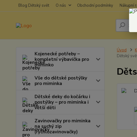
Blog Dětský svět
O nás
Obchodní podmínky
Nákupní 
Úvod
K
Kojenecké potřeby –
Dětský svě
kompletní výbavička pro
miminko
Děts
Vše do dětské postýlky
pro miminka
Dětské deky do kočárku i
postýlky – pro miminka i
větší děti
Zavinovačky pro miminka
na suchý zip
(rychlozavinovačky)