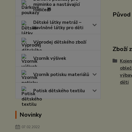
miminko a nastávající
rodiče🎁
Původ 
Dětské látky metráž –
bavlněné látky pro děti
Výprodej dětského zboží
Zboží 
Vzorník výšivek
Kojen
obleč
Vzorník potisku materiálů
výbav
děti
Potisk dětského textilu
Novinky
07.02.2022