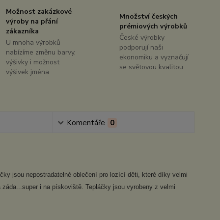
Možnost zakázkové
Množství českých
výroby na přání
prémiových výrobků
zákazníka
České výrobky
U mnoha výrobků
podporují naši
nabízíme změnu barvy,
ekonomiku a vyznačují
výšivky i možnost
se světovou kvalitou
výšivek jména
Komentáře
0
y jsou nepostradatelné oblečení pro lozící děti, které díky velmi
 záda...super i na pískoviště. Tepláčky jsou vyrobeny z velmi