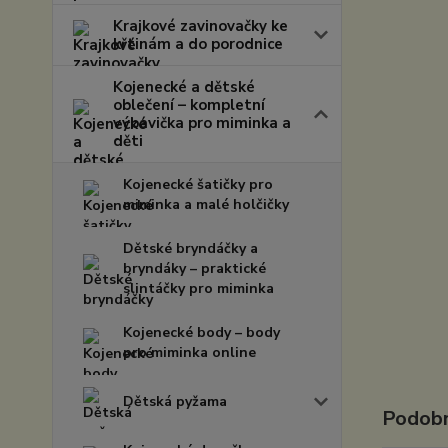
Krajkové zavinovačky ke
křtinám a do porodnice
Kojenecké a dětské
oblečení – kompletní
výbavička pro miminka a
děti
Kojenecké šatičky pro
miminka a malé holčičky
Dětské bryndáčky a
bryndáky – praktické
slintáčky pro miminka
Kojenecké body – body
pro miminka online
Dětská pyžama
Podobn