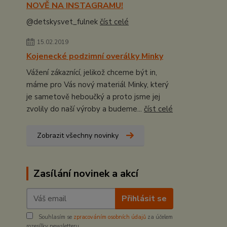
NOVĚ NA INSTAGRAMU!
@detskysvet_fulnek
číst celé
15.02.2019
Kojenecké podzimní overálky Minky
Vážení zákaznící, jelikož chceme být in,
máme pro Vás nový materiál Minky, který
je sametově heboučký a proto jsme jej
zvolily do naší výroby a budeme...
číst celé
Zobrazit všechny novinky
Zasílání novinek a akcí
Přihlásit se
Souhlasím se
zpracováním osobních údajů
za účelem
rozesílky newsletteru.