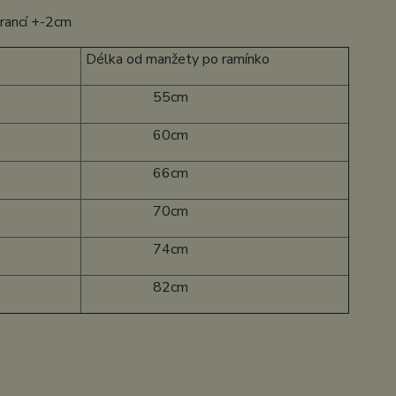
erancí +-2cm
Délka od manžety po ramínko
55cm
60cm
66cm
70cm
74cm
82cm