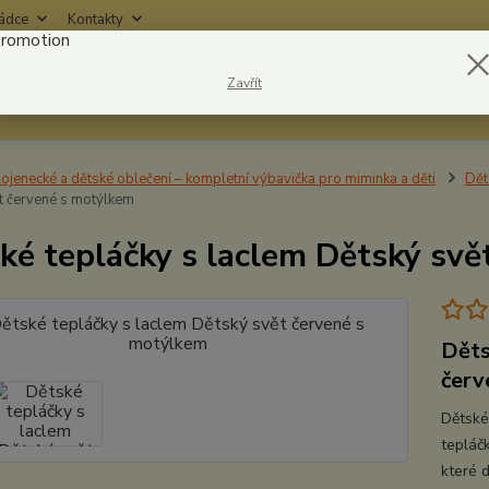
rádce
Kontakty
Nevíte
Zavřít
Hledat
6042
ojenecké a dětské oblečení – kompletní výbavička pro miminka a děti
Dět
t červené s motýlkem
ké tepláčky s laclem Dětský sv
Děts
červ
Dětské
tepláčk
které 