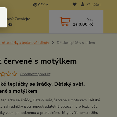
Přihlášení
CZK
 si rady? Zavolejte.
0
ks
za
0,00 Kč
78943
ské tepláčky a teplákové kalhoty
Dětské tepláčky s laclem
ět červené s motýlkem
Ohodnotit produkt
ké tepláčky se šráčky, Dětský svět,
ené s motýlkem
 tepláčky se šráčky, Dětský svět, červené s motýlkem. Dětské
y zahradníčky jsou nepostradatelné oblečení pro lozící děti,
díky velmi pohodlnému a praktickému, léty ověřenému střihu