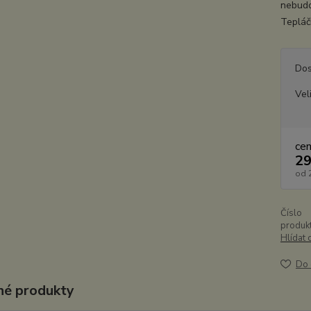
nebudou
Tepláč
Dos
Vel
ce
29
od
Číslo
produkt
Hlídat 
Do 
é produkty