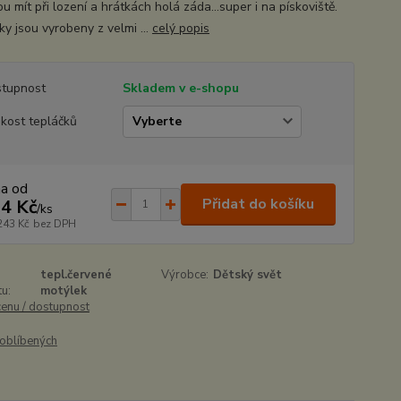
 mít při lození a hrátkách holá záda...super i na pískoviště.
ky jsou vyrobeny z velmi ...
celý popis
tupnost
Skladem v e-shopu
ikost tepláčků
na od
Přidat do košíku
4 Kč
/
ks
243 Kč
bez DPH
tepl.červené
Výrobce:
Dětský svět
u:
motýlek
cenu / dostupnost
oblíbených