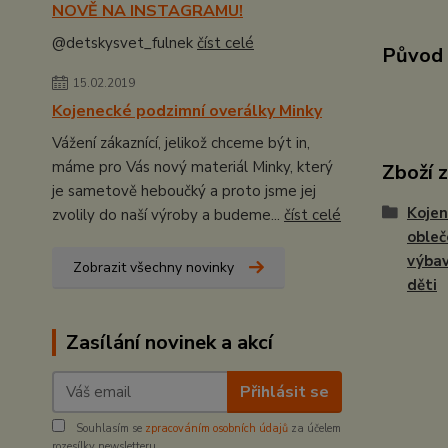
NOVĚ NA INSTAGRAMU!
@detskysvet_fulnek
číst celé
Původ 
15.02.2019
Kojenecké podzimní overálky Minky
Vážení zákaznící, jelikož chceme být in,
máme pro Vás nový materiál Minky, který
Zboží 
je sametově heboučký a proto jsme jej
Kojen
zvolily do naší výroby a budeme...
číst celé
obleč
výbav
Zobrazit všechny novinky
děti
Zasílání novinek a akcí
Přihlásit se
Souhlasím se
zpracováním osobních údajů
za účelem
rozesílky newsletteru.