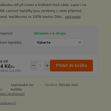
nebudou mít při lození a hrátkách holá záda...super i na
ště. Laclové tepláčky jsou vyrobeny z velmi příjemné,
vané, teplákoviny ze 100% bavlny. Děts...
celý popis
tupnost
Skladem v e-shopu
ikost tepláčků
na od
Přidat do košíku
4 Kč
/
ks
243 Kč
bez DPH
tepl.modré čer
Výrobce:
Dětský svět
u:
kočička
cenu / dostupnost
oblíbených