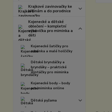
Krajkové zavinovačky ke
křtinám a do porodnice
Kojenecké a dětské
oblečení – kompletní
výbavička pro miminka a
děti
Kojenecké šatičky pro
miminka a malé holčičky
Dětské bryndáčky a
bryndáky – praktické
slintáčky pro miminka
Kojenecké body – body
pro miminka online
Dětská pyžama