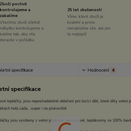
Zboží poctivě
kontrolujeme a
25 let zkušeností
zabalíme
Víme, které zboží je
Všechno zboží včetně
kvalitní a proto
nábytku kontrolujeme a
nenabízíme vše, ale jen
balíme tak, aby vše
to nejlepší
dorazilo v pořádku
etní specifikace
Hodnocení
4
tní specifikace
ové tepláčky, jsou nepostradatelné oblečení pro lozící děti, které díky velm
átkách holá záda...super i na pískoviště.
pláčky jsou vyrobeny z velmi příjemné, atestované, teplákoviny ze 100% bavl