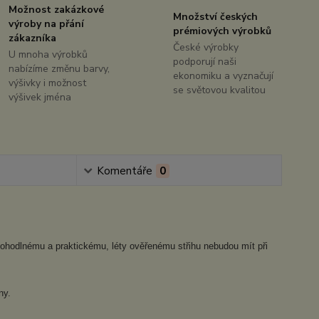
Možnost zakázkové
Množství českých
výroby na přání
prémiových výrobků
zákazníka
České výrobky
U mnoha výrobků
podporují naši
nabízíme změnu barvy,
ekonomiku a vyznačují
výšivky i možnost
se světovou kvalitou
výšivek jména
Komentáře
0
i pohodlnému a praktickému, léty ověřenému střihu nebudou mít při
ny.