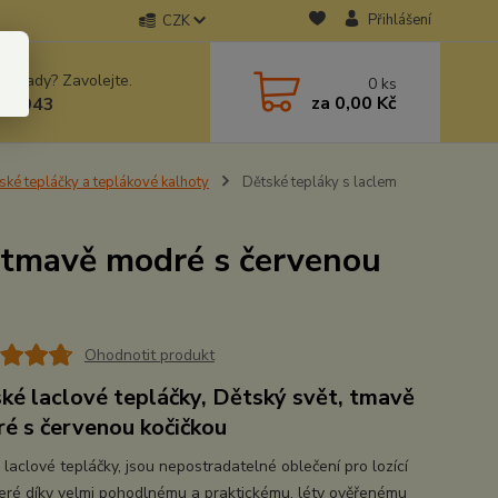
Přihlášení
CZK
 si rady? Zavolejte.
0
ks
za
0,00 Kč
78943
ské tepláčky a teplákové kalhoty
Dětské tepláky s laclem
t tmavě modré s červenou
Ohodnotit produkt
ké laclové tepláčky, Dětský svět, tmavě
é s červenou kočičkou
 laclové tepláčky, jsou nepostradatelné oblečení pro lozící
které díky velmi pohodlnému a praktickému, léty ověřenému