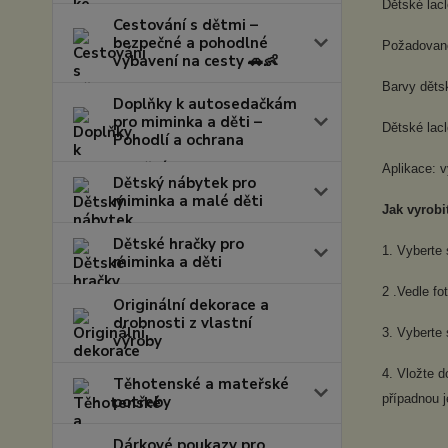
Dětské lacl
Cestování s dětmi –
bezpečné a pohodlné
Požadovanou
vybavení na cesty 🚗👶
Barvy děts
Doplňky k autosedačkám
pro miminka a děti –
Dětské lac
Pohodlí a ochrana
Aplikace: v
Dětský nábytek pro
miminka a malé děti
Jak vyrobi
Dětské hračky pro
1. Vyberte 
miminka a děti
2 .Vedle fo
Originální dekorace a
drobnosti z vlastní
3. Vyberte 
výroby
4. Vložte 
Těhotenské a mateřské
případnou j
potřeby
Dárkové poukazy pro