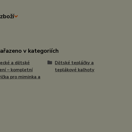
zboží
zařazeno v kategoriích
ecké a dětské
Dětské tepláčky a
ení – kompletní
teplákové kalhoty
ička pro miminka a