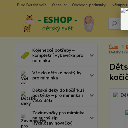
Blog Dětský svět
O nás
Obchodní podmínky
Nákupní 
Úvod
K
Kojenecké potřeby –
Dětský svě
kompletní výbavička pro
miminko
Děts
Vše do dětské postýlky
koči
pro miminka
Dětské deky do kočárku i
postýlky – pro miminka i
větší děti
Zavinovačky pro miminka
na suchý zip
(rychlozavinovačky)