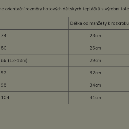
e orientační rozměry hotových dětských tepláčků s výrobní tol
Délka od manžety k rozkroku
 74
23cm
 80
26cm
 86 (12-18m)
29cm
 92
32cm
 98
34cm
t 104
41cm