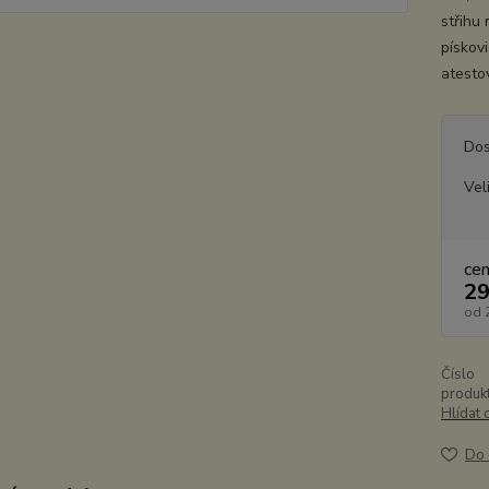
střihu 
pískovi
atesto
Dos
Vel
ce
29
od
Číslo
produkt
Hlídat 
Do 