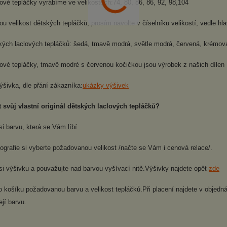
ové tepláčky vyrábíme ve velikostech:74, 80, 86, 86, 92, 98,104
 velikost dětských tepláčků, prosím navolte v číselníku velikostí, vedle hlav
kých laclových tepláčků: šedá, tmavě modrá, světle modrá, červená, krémov
lové tepláčky, tmavě modré s červenou kočičkou jsou výrobek z našich dílen
ýšivka, dle přání zákazníka:
ukázky výšivek
t svůj vlastní originál dětských laclových tepláčků?
si barvu, která se Vám líbí
tografie si vyberte požadovanou velikost /načte se Vám i cenová relace/.
si výšivku a pouvažujte nad barvou vyšívací nitě.Výšivky najdete opět
zde
do košíku požadovanou barvu a velikost tepláčků.Při placení najdete v obje
ejí barvu.