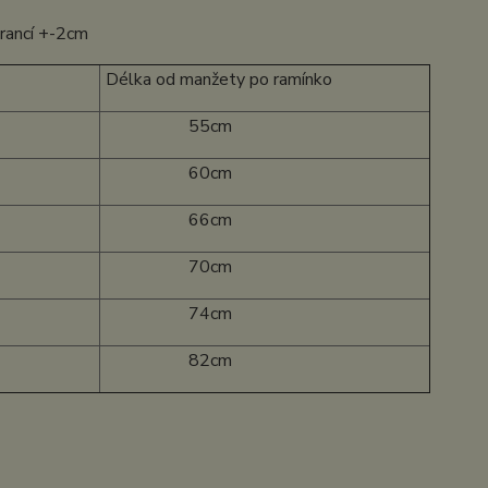
erancí +-2cm
Délka od manžety po ramínko
55cm
60cm
66cm
70cm
74cm
82cm