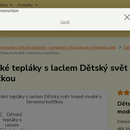
rádce
Kontakty
Nevíte
Zavřít
Hledat
6042
ojenecké a dětské oblečení – kompletní výbavička pro miminka a děti
Dět
t tmavě modré s červenou kočičkou
ké tepláky s laclem Dětský svě
čkou
Děts
modr
Dětské
děti, 