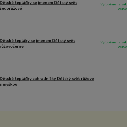
Dětské tepláčky se jménem Dětský svět
Vyrobíme na zák
šedorůžové
praco
Dětské tepláky se jménem Dětský svět
Vyrobíme na zák
růžovočerné
praco
Dětské tepláčky zahradníčky Dětský svět růžové
s myškou