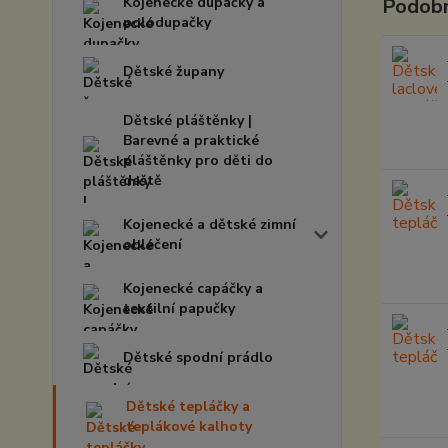
Kojenecké dupačky a
Podobn
polodupačky
Dětské župany
Dětské pláštěnky |
Barevné a praktické
pláštěnky pro děti do
deště
Kojenecké a dětské zimní
oblečení
Kojenecké capáčky a
textilní papučky
Dětské spodní prádlo
Dětské tepláčky a
teplákové kalhoty