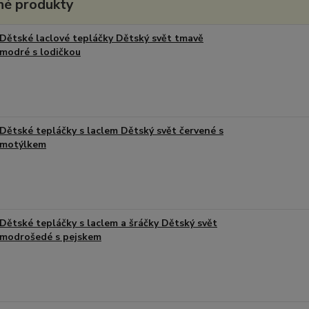
é produkty
Dětské laclové tepláčky Dětský svět tmavě
modré s lodičkou
Dětské tepláčky s laclem Dětský svět červené s
motýlkem
Dětské tepláčky s laclem a šráčky Dětský svět
modrošedé s pejskem