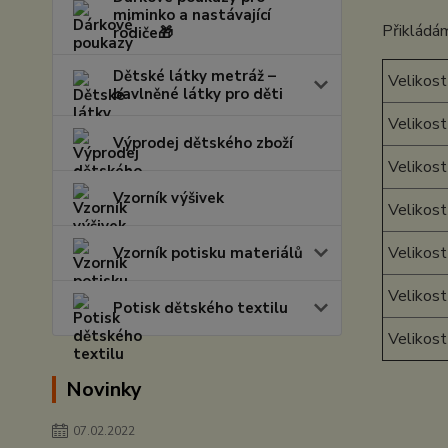
miminko a nastávající
Přikládám
rodiče🎁
Dětské látky metráž –
Velikost
bavlněné látky pro děti
Velikost
Výprodej dětského zboží
Velikost
Vzorník výšivek
Velikost
Velikost
Vzorník potisku materiálů
Velikost
Potisk dětského textilu
Velikos
Novinky
07.02.2022