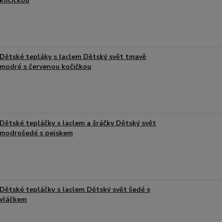
kočičkou
Dětské tepláky s laclem Dětský svět tmavě
modré s červenou kočičkou
Dětské tepláčky s laclem a šráčky Dětský svět
modrošedé s pejskem
Dětské tepláčky s laclem Dětský svět šedé s
vláčkem