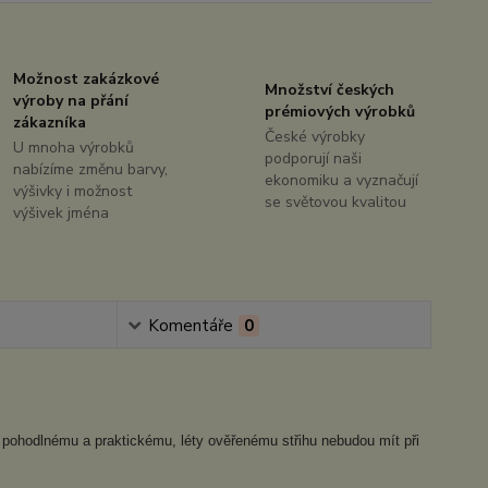
Možnost zakázkové
Množství českých
výroby na přání
prémiových výrobků
zákazníka
České výrobky
U mnoha výrobků
podporují naši
nabízíme změnu barvy,
ekonomiku a vyznačují
výšivky i možnost
se světovou kvalitou
výšivek jména
Komentáře
0
mi pohodlnému a praktickému, léty ověřenému střihu nebudou mít při