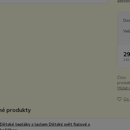
atesto
Dos
Vel
29
243
Číslo
produkt
Hlídat 
Do 
é produkty
Dětské tepláky s laclem Dětský svět fialové s