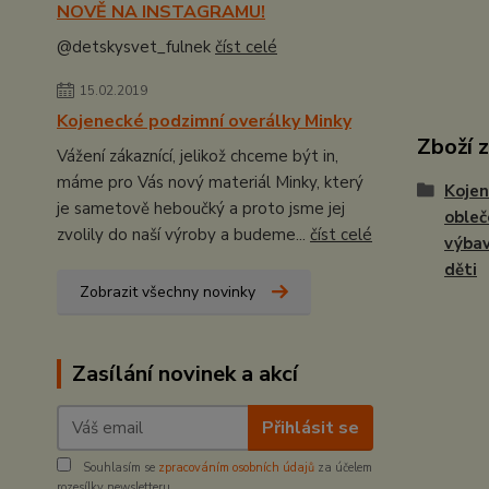
NOVĚ NA INSTAGRAMU!
@detskysvet_fulnek
číst celé
15.02.2019
Kojenecké podzimní overálky Minky
Zboží 
Vážení zákaznící, jelikož chceme být in,
máme pro Vás nový materiál Minky, který
Kojen
je sametově heboučký a proto jsme jej
obleč
zvolily do naší výroby a budeme...
číst celé
výbav
děti
Zobrazit všechny novinky
Zasílání novinek a akcí
Přihlásit se
Souhlasím se
zpracováním osobních údajů
za účelem
rozesílky newsletteru.