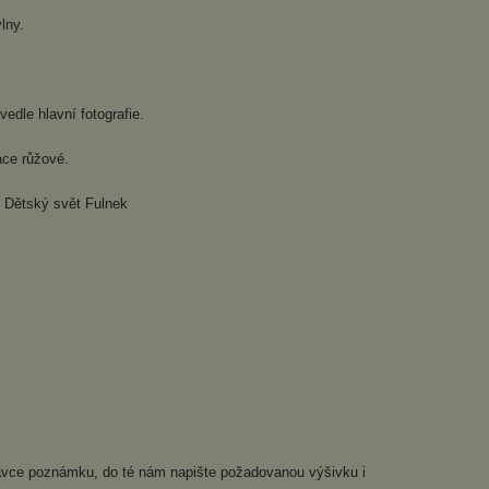
lny.
edle hlavní fotografie.
ace růžové.
n Dětský svět Fulnek
dnávce poznámku, do té nám napište požadovanou výšivku i