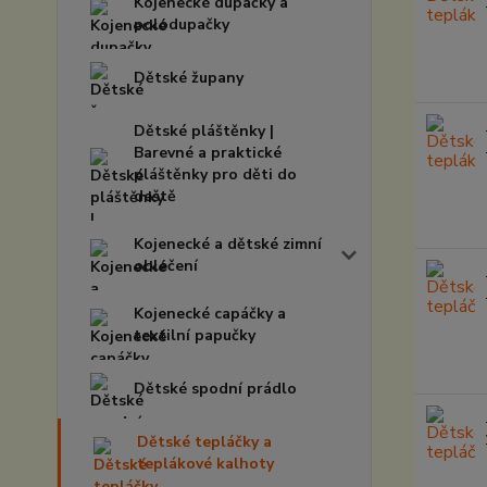
Kojenecké dupačky a
polodupačky
Dětské župany
Dětské pláštěnky |
Barevné a praktické
pláštěnky pro děti do
deště
Kojenecké a dětské zimní
oblečení
Kojenecké capáčky a
textilní papučky
Dětské spodní prádlo
Dětské tepláčky a
teplákové kalhoty