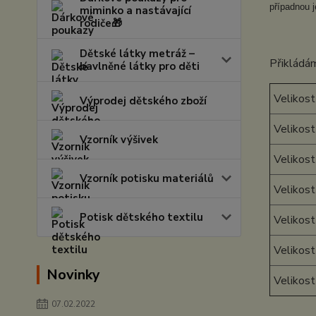
případnou j
miminko a nastávající
rodiče🎁
Dětské látky metráž –
Přikládám
bavlněné látky pro děti
Velikost
Výprodej dětského zboží
Velikost
Vzorník výšivek
Velikost
Vzorník potisku materiálů
Velikost
Potisk dětského textilu
Velikost
Velikost
Novinky
Velikos
07.02.2022