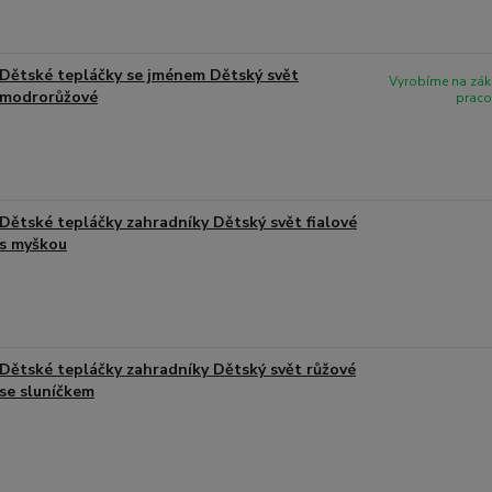
Dětské tepláčky se jménem Dětský svět
Vyrobíme na zák
modrorůžové
praco
Dětské tepláčky zahradníky Dětský svět fialové
s myškou
Dětské tepláčky zahradníky Dětský svět růžové
se sluníčkem