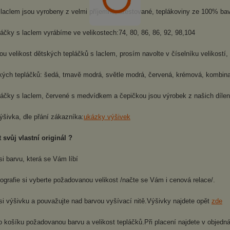
 laclem jsou vyrobeny z velmi příjemné, atestované, teplákoviny ze 100% bav
áčky s laclem vyrábíme ve velikostech:74, 80, 86, 86, 92, 98,104
 velikost dětských tepláčků s laclem, prosím navolte v číselníku velikostí, v
kých tepláčků: šedá, tmavě modrá, světle modrá, červená, krémová, kombin
láčky s laclem, červené s medvídkem a čepičkou jsou výrobek z našich díle
ýšivka, dle přání zákazníka:
ukázky výšivek
 svůj vlastní originál ?
si barvu, která se Vám líbí
tografie si vyberte požadovanou velikost /načte se Vám i cenová relace/.
si výšivku a pouvažujte nad barvou vyšívací nitě.Výšivky najdete opět
zde
do košíku požadovanou barvu a velikost tepláčků.Při placení najdete v obje