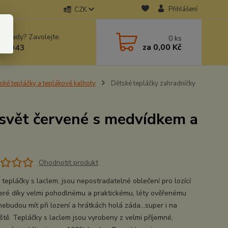
Přihlášení
CZK
 si rady? Zavolejte.
0
ks
za
0,00 Kč
78943
ské tepláčky a teplákové kalhoty
Dětské tepláčky zahradníčky
 svět červené s medvídkem a
Ohodnotit produkt
 tepláčky s laclem, jsou nepostradatelné oblečení pro lozící
které díky velmi pohodlnému a praktickému, léty ověřenému
nebudou mít při lození a hrátkách holá záda...super i na
iště. Tepláčky s laclem jsou vyrobeny z velmi příjemné,