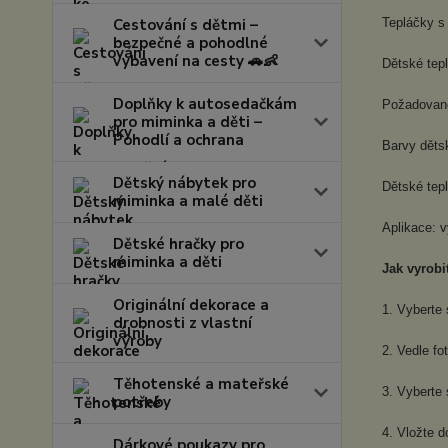
Cestování s dětmi –
Tepláčky s
bezpečné a pohodlné
vybavení na cesty 🚗👶
Dětské tepl
Doplňky k autosedačkám
Požadovanou
pro miminka a děti –
Pohodlí a ochrana
Barvy děts
Dětský nábytek pro
Dětské tep
miminka a malé děti
Aplikace: v
Dětské hračky pro
miminka a děti
Jak vyrobit
Originální dekorace a
1. Vyberte 
drobnosti z vlastní
výroby
2. Vedle fo
Těhotenské a mateřské
3. Vyberte 
potřeby
4. Vložte 
Dárkové poukazy pro