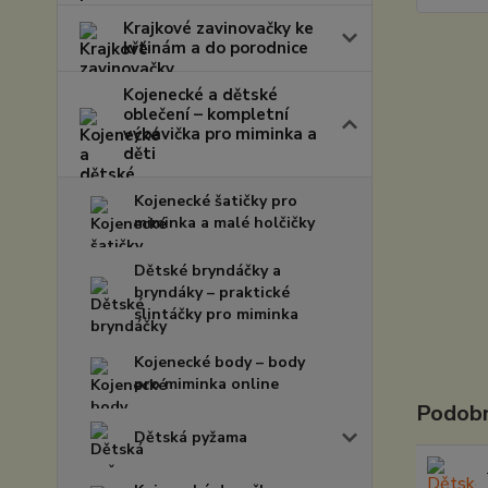
Krajkové zavinovačky ke
křtinám a do porodnice
Kojenecké a dětské
oblečení – kompletní
výbavička pro miminka a
děti
Kojenecké šatičky pro
miminka a malé holčičky
Dětské bryndáčky a
bryndáky – praktické
slintáčky pro miminka
Kojenecké body – body
pro miminka online
Podobn
Dětská pyžama