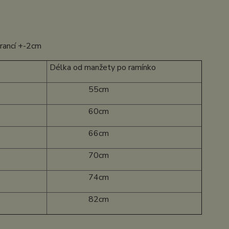
erancí +-2cm
Délka od manžety po ramínko
55cm
60cm
66cm
70cm
74cm
82cm