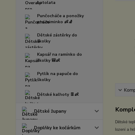
batolata
Punčocháče a ponožky
pro miminko 👶🧦
Dětské zástěrky do
školky
Kapsář na ramínko do
školky 🎒👶
Pytlík na papuče do
školky
Kompl
Dětské kalhoty 👖👶
Komple
Dětské župany
Dětské tepl
Doplňky ke kočárkům
lození a hr