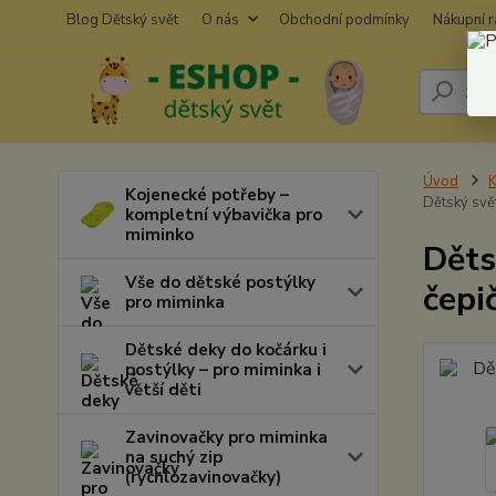
Blog Dětský svět
O nás
Obchodní podmínky
Nákupní 
Úvod
K
Kojenecké potřeby –
Dětský svě
kompletní výbavička pro
miminko
Děts
Vše do dětské postýlky
čepi
pro miminka
Dětské deky do kočárku i
postýlky – pro miminka i
větší děti
Zavinovačky pro miminka
na suchý zip
(rychlozavinovačky)