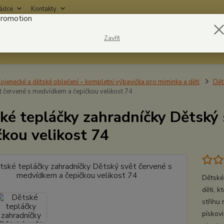
rádce
Kontakty
Nevíte
Zavřít
Hledat
6042
ojenecké a dětské oblečení – kompletní výbavička pro miminka a děti
Dět
t červené s medvídkem a čepičkou velikost 74
ké tepláčky zahradníčky Dětský
čkou velikost 74
Dětské
děti, 
střihu 
pískov