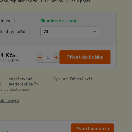
vané, teplákoviny ze 100% bavlny. D...
celý popis
tupnost
Skladem v e-shopu
ikost tepláčků
4 Kč
/
ks
Přidat do košíku
 Kč
bez DPH
tepl.červené
Výrobce:
Dětský svět
u:
medv.čepička 74
cenu / dostupnost
oblíbených
Zvolit variantu