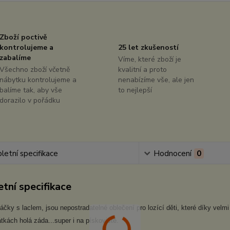
Zboží poctivě
kontrolujeme a
25 let zkušeností
zabalíme
Víme, které zboží je
Všechno zboží včetně
kvalitní a proto
nábytku kontrolujeme a
nenabízíme vše, ale jen
balíme tak, aby vše
to nejlepší
dorazilo v pořádku
etní specifikace
Hodnocení
0
tní specifikace
áčky s laclem, jsou nepostradatelné oblečení pro lozící děti, které díky vel
átkách holá záda...super i na pískoviště.