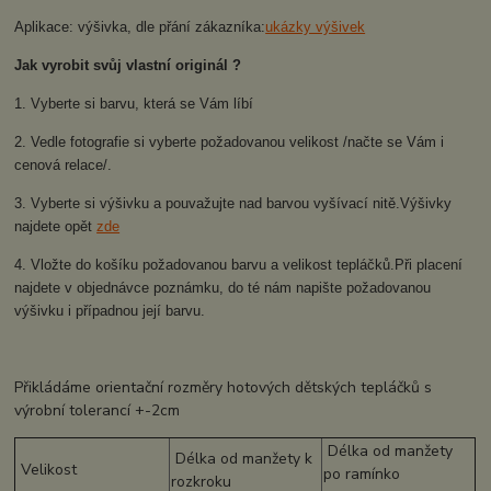
Aplikace: výšivka, dle přání zákazníka:
ukázky výšivek
Jak vyrobit svůj vlastní originál ?
1. Vyberte si barvu, která se Vám líbí
2. Vedle fotografie si vyberte požadovanou velikost /načte se Vám i
cenová relace/.
3. Vyberte si výšivku a pouvažujte nad barvou vyšívací nitě.Výšivky
najdete opět
zde
4. Vložte do košíku požadovanou barvu a velikost tepláčků.Při placení
najdete v objednávce poznámku, do té nám napište požadovanou
výšivku i případnou její barvu.
Přikládáme orientační rozměry hotových dětských tepláčků s
výrobní tolerancí +-2cm
Délka od manžety
Délka od manžety k
Velikost
po ramínko
rozkroku