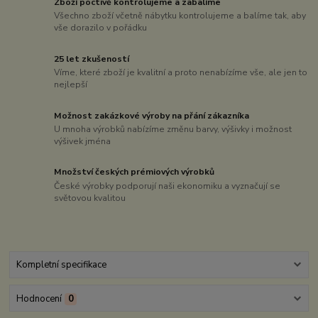
Zboží poctivě kontrolujeme a zabalíme
Všechno zboží včetně nábytku kontrolujeme a balíme tak, aby
vše dorazilo v pořádku
25 let zkušeností
Víme, které zboží je kvalitní a proto nenabízíme vše, ale jen to
nejlepší
Možnost zakázkové výroby na přání zákazníka
U mnoha výrobků nabízíme změnu barvy, výšivky i možnost
výšivek jména
Množství českých prémiových výrobků
České výrobky podporují naši ekonomiku a vyznačují se
světovou kvalitou
Kompletní specifikace
Hodnocení
0