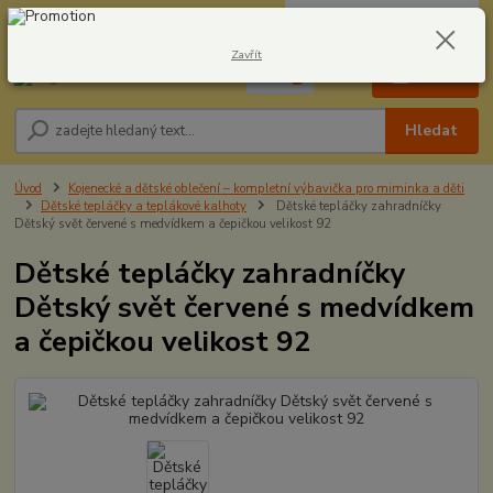
0
ks
CZK
604278943
za
0,00 Kč
Zavřít
Menu
Hledat
Úvod
Kojenecké a dětské oblečení – kompletní výbavička pro miminka a děti
Dětské tepláčky a teplákové kalhoty
Dětské tepláčky zahradníčky
Dětský svět červené s medvídkem a čepičkou velikost 92
Dětské tepláčky zahradníčky
Dětský svět červené s medvídkem
a čepičkou velikost 92