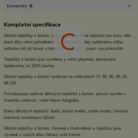
Komentáře
0
Kompletní specifikace
Dětské tepláčky s laclem, jsou nepostradatelné oblečení pro lozící děti,
které díky velmi pohodlnému a praktickému, léty ověřenému střihu
nebudou mít při lození a hrátkách holá záda...super i na pískoviště.
Tepláčky s laclem jsou vyrobeny z velmi příjemné, atestované,
teplákoviny ze 100% bavlny.
Dětské tepláčky s laclem vyrábíme ve velikostech:74, 80, 86, 86, 92,
98,104
Požadovanou velikost dětských tepláčků s laclem, prosím navolte v
číselníku velikostí, vedle hlavní fotografie.
Barvy dětských tepláčků: šedá, tmavě modrá, světle modrá, červená,
krémová, kombinace růžové.
Dětské tepláčky s laclem, červené s medvídkem a čepičkou jsou
výrobek z našich dílen Dětský svět Fulnek