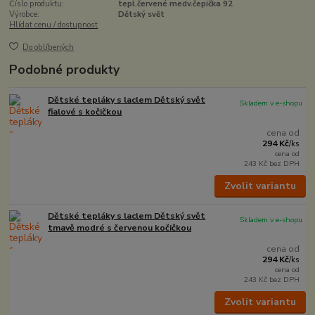
Číslo produktu:
tepl.červené medv.čepička 92
Výrobce:
Dětský svět
Hlídat cenu / dostupnost
Do oblíbených
Podobné produkty
Dětské tepláky s laclem Dětský svět
Skladem v e-shopu
fialové s kočičkou
cena od
294 Kč
/
ks
cena od
243 Kč
bez DPH
Zvolit variantu
Dětské tepláky s laclem Dětský svět
Skladem v e-shopu
tmavě modré s červenou kočičkou
cena od
294 Kč
/
ks
cena od
243 Kč
bez DPH
Zvolit variantu