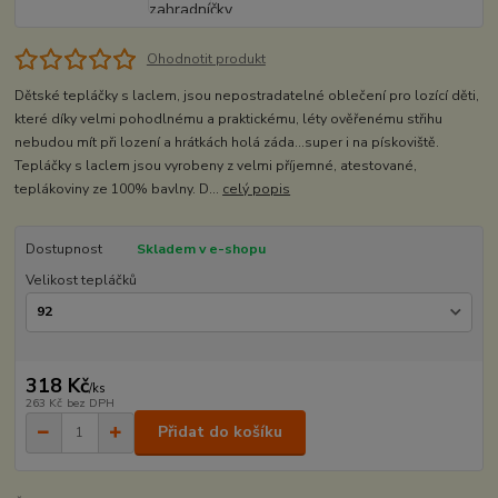
Ohodnotit produkt
Dětské tepláčky s laclem, jsou nepostradatelné oblečení pro lozící děti,
které díky velmi pohodlnému a praktickému, léty ověřenému střihu
nebudou mít při lození a hrátkách holá záda...super i na pískoviště.
Tepláčky s laclem jsou vyrobeny z velmi příjemné, atestované,
teplákoviny ze 100% bavlny. D...
celý popis
Dostupnost
Skladem v e-shopu
Velikost tepláčků
318 Kč
/
ks
263 Kč
bez DPH
Přidat do košíku