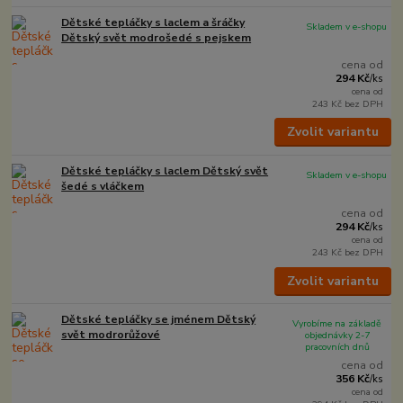
Dětské tepláčky s laclem a šráčky
Skladem v e-shopu
Dětský svět modrošedé s pejskem
cena od
294 Kč
/
ks
cena od
243 Kč
bez DPH
Zvolit variantu
Dětské tepláčky s laclem Dětský svět
Skladem v e-shopu
šedé s vláčkem
cena od
294 Kč
/
ks
cena od
243 Kč
bez DPH
Zvolit variantu
Dětské tepláčky se jménem Dětský
Vyrobíme na základě
svět modrorůžové
objednávky 2-7
pracovních dnů
cena od
356 Kč
/
ks
cena od