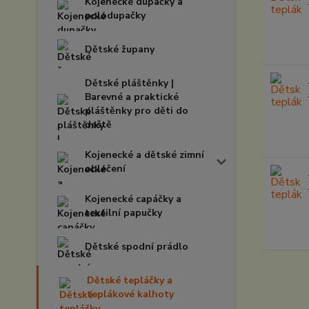
Kojenecké dupačky a
polodupačky
Dětské župany
Dětské pláštěnky |
Barevné a praktické
pláštěnky pro děti do
deště
Kojenecké a dětské zimní
oblečení
Kojenecké capáčky a
textilní papučky
Dětské spodní prádlo
Dětské tepláčky a
teplákové kalhoty