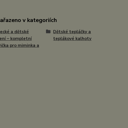
zařazeno v kategoriích
ecké a dětské
Dětské tepláčky a
ení – kompletní
teplákové kalhoty
ička pro miminka a