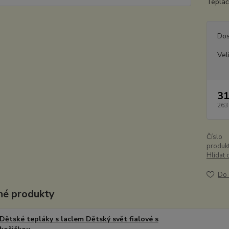
Tepláč
Dos
Vel
31
263
Číslo
produkt
Hlídat 
Do 
é produkty
Dětské tepláky s laclem Dětský svět fialové s