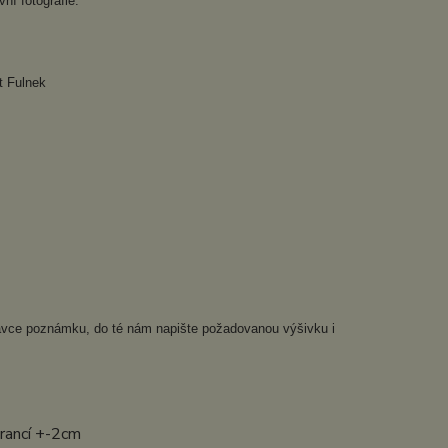
ní fotografie.
t Fulnek
dnávce poznámku, do té nám napište požadovanou výšivku i
erancí +-2cm