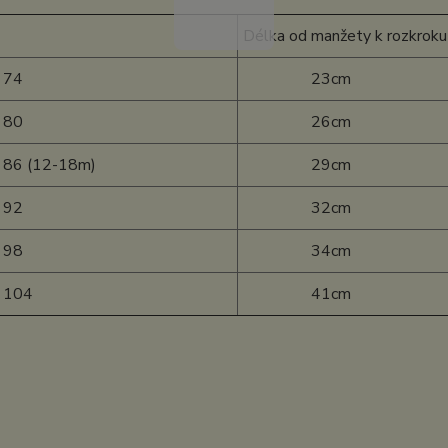
Délka od manžety k rozkroku
 74
23cm
 80
26cm
 86 (12-18m)
29cm
 92
32cm
 98
34cm
t 104
41cm