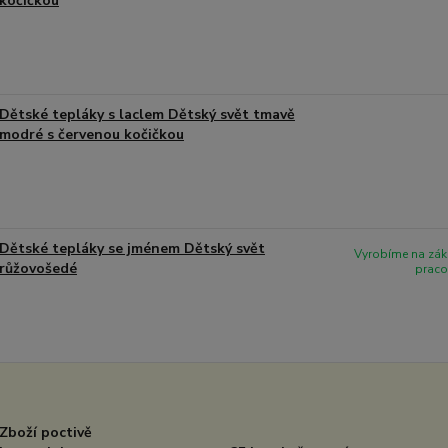
kočičkou
Dětské tepláky s laclem Dětský svět tmavě
modré s červenou kočičkou
Dětské tepláky se jménem Dětský svět
Vyrobíme na zák
růžovošedé
praco
Zboží poctivě