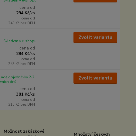
Skladem v e-shopu
cena od
294 Kč
/
ks
cena od
243 Kč
bez DPH
Zvolit variantu
Skladem v e-shopu
cena od
294 Kč
/
ks
cena od
243 Kč
bez DPH
ladě objednávky 2-7
Zvolit variantu
vních dnů
cena od
381 Kč
/
ks
cena od
315 Kč
bez DPH
Možnost zakázkové
Množství českých