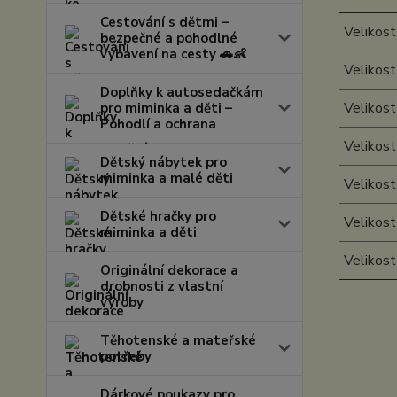
Cestování s dětmi –
Velikost
bezpečné a pohodlné
vybavení na cesty 🚗👶
Velikost
Doplňky k autosedačkám
Velikost
pro miminka a děti –
Pohodlí a ochrana
Velikost
Dětský nábytek pro
miminka a malé děti
Velikost
Dětské hračky pro
Velikost
miminka a děti
Velikos
Originální dekorace a
drobnosti z vlastní
výroby
Těhotenské a mateřské
potřeby
Dárkové poukazy pro