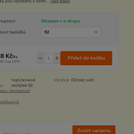
ky jsou vyrobeny z velmi ...
celý popis
tupnost
Skladem v e-shopu
ikost tepláčků
8 Kč
/
ks
Přidat do košíku
 Kč
bez DPH
tepl.červené
Výrobce:
Dětský svět
u:
motýlek 92
cenu / dostupnost
oblíbených
Zvolit variantu