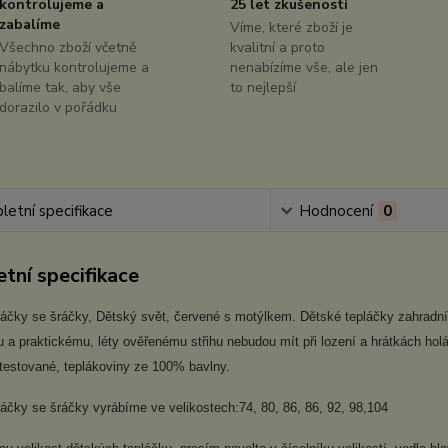
kontrolujeme a
25 let zkušeností
zabalíme
Víme, které zboží je
Všechno zboží včetně
kvalitní a proto
nábytku kontrolujeme a
nenabízíme vše, ale jen
balíme tak, aby vše
to nejlepší
dorazilo v pořádku
etní specifikace
Hodnocení
0
tní specifikace
áčky se šráčky, Dětský svět, červené s motýlkem. Dětské tepláčky zahradníčk
a praktickému, léty ověřenému střihu nebudou mít při lození a hrátkách holá
atestované, teplákoviny ze 100% bavlny.
áčky se šráčky vyrábíme ve velikostech:74, 80, 86, 86, 92, 98,104