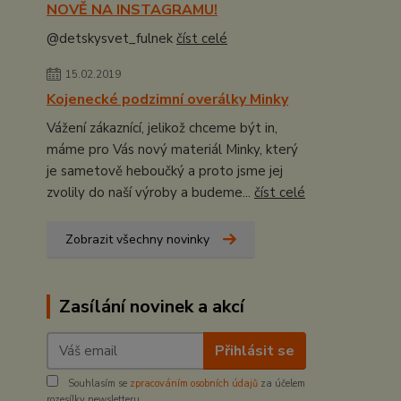
NOVĚ NA INSTAGRAMU!
@detskysvet_fulnek
číst celé
15.02.2019
Kojenecké podzimní overálky Minky
Vážení zákaznící, jelikož chceme být in,
máme pro Vás nový materiál Minky, který
je sametově heboučký a proto jsme jej
zvolily do naší výroby a budeme...
číst celé
Zobrazit všechny novinky
Zasílání novinek a akcí
Přihlásit se
Souhlasím se
zpracováním osobních údajů
za účelem
rozesílky newsletteru.