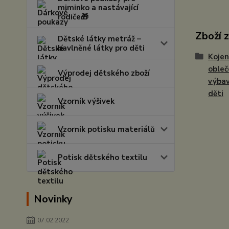
miminko a nastávající
rodiče🎁
Zboží 
Dětské látky metráž –
bavlněné látky pro děti
Kojen
obleč
Výprodej dětského zboží
výbav
děti
Vzorník výšivek
Vzorník potisku materiálů
Potisk dětského textilu
Novinky
07.02.2022