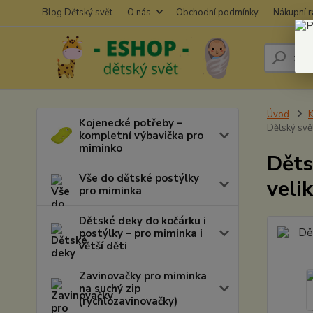
Blog Dětský svět
O nás
Obchodní podmínky
Nákupní 
Úvod
K
Kojenecké potřeby –
Dětský svě
kompletní výbavička pro
miminko
Děts
Vše do dětské postýlky
veli
pro miminka
Dětské deky do kočárku i
postýlky – pro miminka i
větší děti
Zavinovačky pro miminka
na suchý zip
(rychlozavinovačky)