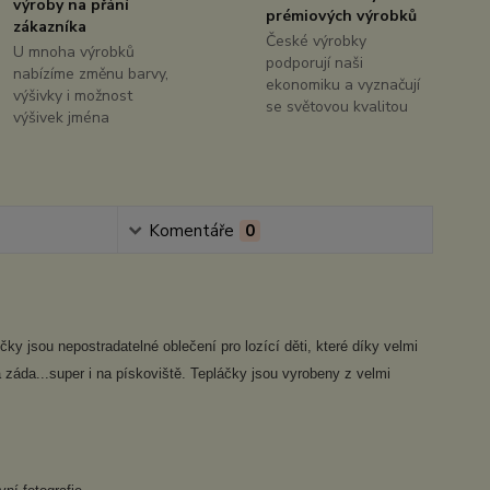
výroby na přání
prémiových výrobků
zákazníka
České výrobky
U mnoha výrobků
podporují naši
nabízíme změnu barvy,
ekonomiku a vyznačují
výšivky i možnost
se světovou kvalitou
výšivek jména
Komentáře
0
y jsou nepostradatelné oblečení pro lozící děti, které díky velmi
 záda...super i na pískoviště. Tepláčky jsou vyrobeny z velmi