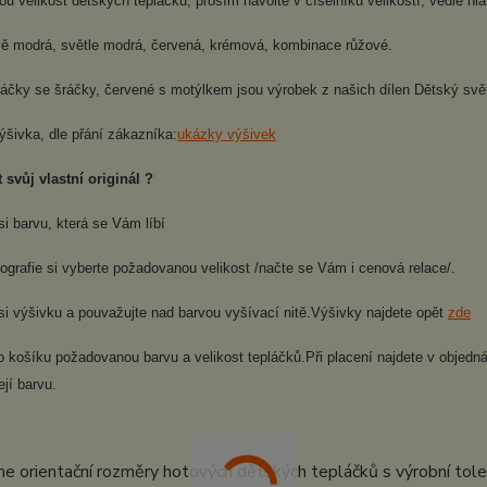
 velikost dětských tepláčku, prosím navolte v číselníku velikostí, vedle hlav
ě modrá, světle modrá, červená, krémová, kombinace růžové.
láčky se šráčky, červené s motýlkem jsou výrobek z našich dílen Dětský svě
ýšivka, dle přání zákazníka:
ukázky výšivek
 svůj vlastní originál ?
si barvu, která se Vám líbí
tografie si vyberte požadovanou velikost /načte se Vám i cenová relace/.
si výšivku a pouvažujte nad barvou vyšívací nitě.Výšivky najdete opět
zde
do košíku požadovanou barvu a velikost tepláčků.Při placení najdete v obje
ejí barvu.
e orientační rozměry hotových dětských tepláčků s výrobní tol