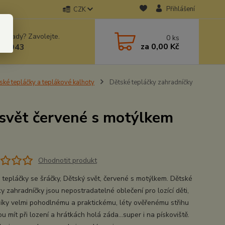
Přihlášení
CZK
 si rady? Zavolejte.
0
ks
za
0,00 Kč
78943
ské tepláčky a teplákové kalhoty
Dětské tepláčky zahradníčky
 svět červené s motýlkem
Ohodnotit produkt
 tepláčky se šráčky, Dětský svět, červené s motýlkem. Dětské
y zahradníčky jsou nepostradatelné oblečení pro lozící děti,
díky velmi pohodlnému a praktickému, léty ověřenému střihu
 mít při lození a hrátkách holá záda...super i na pískoviště.