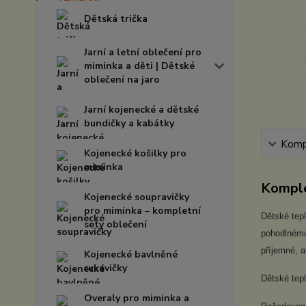
Dětská trička
Jarní a letní oblečení pro
miminka a děti | Dětské
oblečení na jaro
Jarní kojenecké a dětské
bundičky a kabátky
Kompl
Kojenecké košilky pro
miminka
Komple
Kojenecké soupravičky
pro miminka – kompletní
Dětské tepl
sety oblečení
pohodlnému 
příjemné, 
Kojenecké bavlněné
rukavičky
Dětské tepl
Overaly pro miminka a