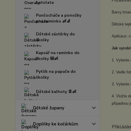
Požadovanou
batolata
Barvy:tmav
Punčocháče a ponožky
pro miminko 👶🧦
Dětské tep
Dětské zástěrky do
Aplikace: v
školky
Jak vyrobit
Kapsář na ramínko do
školky 🎒👶
1. Vyberte 
Pytlík na papuče do
2. Vedle fo
školky
3. Vyberte 
Dětské kalhoty 👖👶
4. Vložte 
případnou j
Dětské župany
Doplňky ke kočárkům
Přikládám