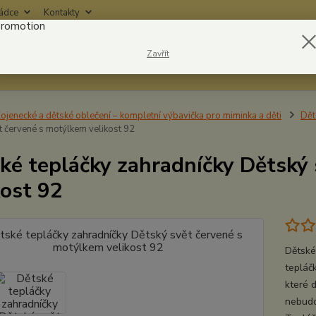
rádce
Kontakty
Nevíte
Zavřít
Hledat
6042
ojenecké a dětské oblečení – kompletní výbavička pro miminka a děti
Dět
t červené s motýlkem velikost 92
ké tepláčky zahradníčky Dětský
kost 92
Dětské
tepláčk
které 
nebudou