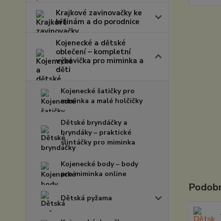
Krajkové zavinovačky ke
křtinám a do porodnice
Kojenecké a dětské
oblečení – kompletní
výbavička pro miminka a
děti
Kojenecké šatičky pro
miminka a malé holčičky
Dětské bryndáčky a
bryndáky – praktické
slintáčky pro miminka
Kojenecké body – body
pro miminka online
Podobn
Dětská pyžama