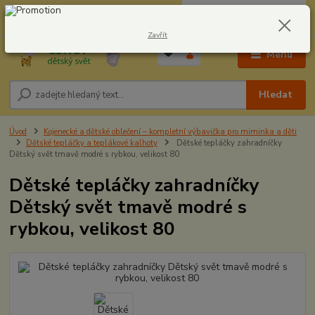
0
ks
CZK
604278943
za
0,00 Kč
Zavřít
Menu
Hledat
Úvod
Kojenecké a dětské oblečení – kompletní výbavička pro miminka a děti
Dětské tepláčky a teplákové kalhoty
Dětské tepláčky zahradníčky
Dětský svět tmavě modré s rybkou, velikost 80
Dětské tepláčky zahradníčky
Dětský svět tmavě modré s
rybkou, velikost 80