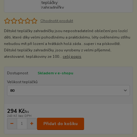
Ohodnotit produkt
Dětské tepláčky zahradníčky jsou nepostradatelné oblečení pro lozící
děti, které díky velmi pohodlnému a praktickému, léty ověřenému střihu
nebudou mít při lození a hrátkách holá záda...super i na pískoviště.
Dětské tepláčky zahradníčky, jsou vyrobeny z velmi příjemné,
atestované, teplákoviny ze 100...
celý popis
Dostupnost
Skladem v e-shopu
Velikost tepláčků
294 Kč
/
ks
243 Kč
bez DPH
Přidat do košíku