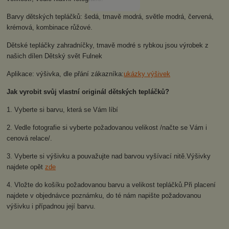
Barvy dětských tepláčků: šedá, tmavě modrá, světle modrá, červená,
krémová, kombinace růžové.
Dětské tepláčky zahradníčky, tmavě modré s rybkou jsou výrobek z
našich dílen Dětský svět Fulnek
Aplikace: výšivka, dle přání zákazníka:
ukázky výšivek
Jak vyrobit svůj vlastní originál dětských tepláčků?
1. Vyberte si barvu, která se Vám líbí
2. Vedle fotografie si vyberte požadovanou velikost /načte se Vám i
cenová relace/.
3. Vyberte si výšivku a pouvažujte nad barvou vyšívací nitě.Výšivky
najdete opět
zde
4. Vložte do košíku požadovanou barvu a velikost tepláčků.Při placení
najdete v objednávce poznámku, do té nám napište požadovanou
výšivku i případnou její barvu.