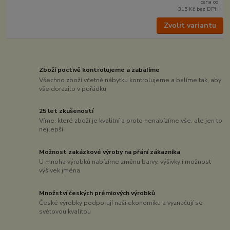
cena od
315 Kč
bez DPH
Zvolit variantu
Zboží poctivě kontrolujeme a zabalíme
Všechno zboží včetně nábytku kontrolujeme a balíme tak, aby
vše dorazilo v pořádku
25 let zkušeností
Víme, které zboží je kvalitní a proto nenabízíme vše, ale jen to
nejlepší
Možnost zakázkové výroby na přání zákazníka
U mnoha výrobků nabízíme změnu barvy, výšivky i možnost
výšivek jména
Množství českých prémiových výrobků
České výrobky podporují naši ekonomiku a vyznačují se
světovou kvalitou