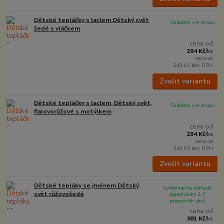
Dětské tepláčky s laclem Dětský svět
Skladem v e-shopu
šedé s vláčkem
cena od
294 Kč
/
ks
cena od
243 Kč
bez DPH
Zvolit variantu
Dětské tepláčky s laclem, Dětský svět,
Skladem v e-shopu
fialovorůžové s motýlkem
cena od
294 Kč
/
ks
cena od
243 Kč
bez DPH
Zvolit variantu
Dětské tepláky se jménem Dětský
Vyrobíme na základě
svět růžovošedé
objednávky 2-7
pracovních dnů
cena od
381 Kč
/
ks