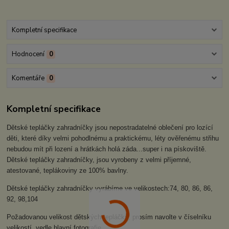
Kompletní specifikace
Hodnocení
0
Komentáře
0
Kompletní specifikace
Dětské tepláčky zahradníčky jsou nepostradatelné oblečení pro lozící
děti, které díky velmi pohodlnému a praktickému, léty ověřenému střihu
nebudou mít při lození a hrátkách holá záda...super i na pískoviště.
Dětské tepláčky zahradníčky, jsou vyrobeny z velmi příjemné,
atestované, teplákoviny ze 100% bavlny.
Dětské tepláčky zahradníčky vyrábíme ve velikostech:74, 80, 86, 86,
92, 98,104
Požadovanou velikost dětských tepláčků, prosím navolte v číselníku
velikostí, vedle hlavní fotografie.