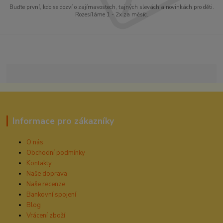
Buďte první, kdo se dozví o zajímavostech, tajných slevách a novinkách pro děti.
Rozesíláme 1 - 2x za měsíc.
Informace pro zákazníky
O nás
Obchodní podmínky
Kontakty
Naše doprava
Naše recenze
Bankovní spojení
Blog
Vrácení zboží