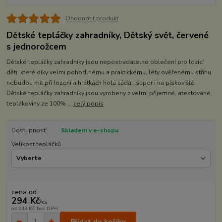
Ohodnotit produkt
Dětské tepláčky zahradníky, Dětský svět, červené
s jednorožcem
Dětské tepláčky zahradníky jsou nepostradatelné oblečení pro lozící
děti, které díky velmi pohodlnému a praktickému, léty ověřenému střihu
nebudou mít při lození a hrátkách holá záda...super i na pískoviště.
Dětské tepláčky zahradníky jsou vyrobeny z velmi příjemné, atestované,
teplákoviny ze 100% ...
celý popis
Dostupnost
Skladem v e-shopu
Velikost tepláčků
cena od
294 Kč
/
ks
od
243 Kč
bez DPH
Přidat do košíku