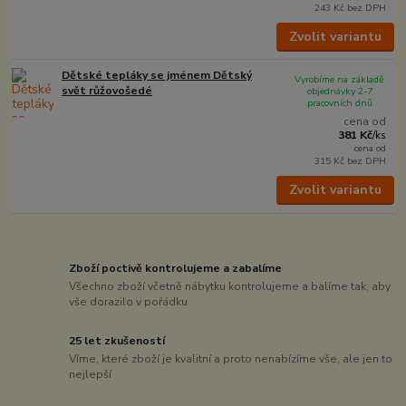
243 Kč
bez DPH
Zvolit variantu
Dětské tepláky se jménem Dětský
Vyrobíme na základě
svět růžovošedé
objednávky 2-7
pracovních dnů
cena od
381 Kč
/
ks
cena od
315 Kč
bez DPH
Zvolit variantu
Zboží poctivě kontrolujeme a zabalíme
Všechno zboží včetně nábytku kontrolujeme a balíme tak, aby
vše dorazilo v pořádku
25 let zkušeností
Víme, které zboží je kvalitní a proto nenabízíme vše, ale jen to
nejlepší