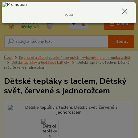
0
ks
CZK
604278943
za
0,00 Kč
Zavřít
Menu
Hledat
Úvod
Kojenecké a dětské oblečení – kompletní výbavička pro miminka a děti
Dětské tepláčky a teplákové kalhoty
Dětské tepláky s laclem, Dětský
svět, červené s jednorožcem
Dětské tepláky s laclem, Dětský
svět, červené s jednorožcem