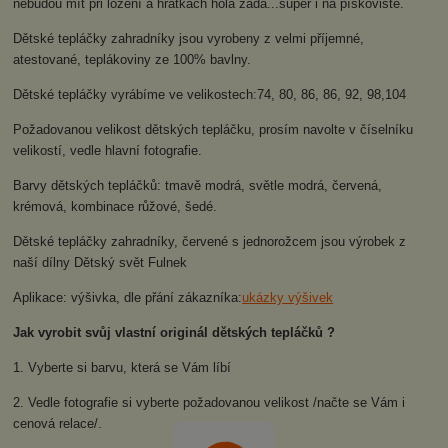
nebudou mít při lození a hrátkách holá záda...super i na pískoviště.
Dětské tepláčky zahradníky jsou vyrobeny z velmi příjemné,
atestované, teplákoviny ze 100% bavlny.
Dětské tepláčky vyrábíme ve velikostech:74, 80, 86, 86, 92, 98,104
Požadovanou velikost dětských tepláčku, prosím navolte v číselníku
velikostí, vedle hlavní fotografie.
Barvy dětských tepláčků: tmavě modrá, světle modrá, červená,
krémová, kombinace růžové, šedé.
Dětské tepláčky zahradníky, červené s jednorožcem jsou výrobek z
naší dílny Dětský svět Fulnek
Aplikace: výšivka, dle přání zákazníka:
ukázky výšivek
Jak vyrobit svůj vlastní originál dětských tepláčků ?
1. Vyberte si barvu, která se Vám líbí
2. Vedle fotografie si vyberte požadovanou velikost /načte se Vám i
cenová relace/.