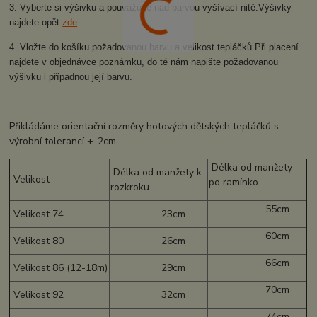
3. Vyberte si výšivku a pouvažujte nad barvou vyšívací nitě.Výšivky
najdete opět
zde
4. Vložte do košíku požadovanou barvu a velikost tepláčků.Při placení
najdete v objednávce poznámku, do té nám napište požadovanou
výšivku i případnou její barvu.
Přikládáme orientační rozměry hotových dětských tepláčků s
výrobní tolerancí +-2cm
Délka od manžety
Délka od manžety k
Velikost
po ramínko
rozkroku
55cm
Velikost 74
23cm
60cm
Velikost 80
26cm
66cm
Velikost 86 (12-18m)
29cm
70cm
Velikost 92
32cm
74cm