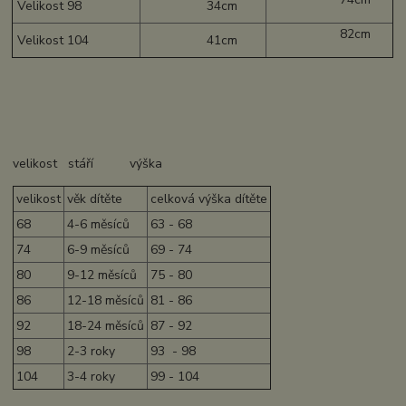
Velikost 98
34cm
82cm
Velikost 104
41cm
velikost stáří výška
velikost
věk dítěte
celková výška dítěte
68
4-6 měsíců
63 - 68
74
6-9 měsíců
69 - 74
80
9-12 měsíců
75 - 80
86
12-18 měsíců
81 - 86
92
18-24 měsíců
87 - 92
98
2-3 roky
93 - 98
104
3-4 roky
99 - 104