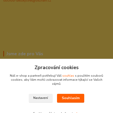
obchod-detskysvet@seznam.cz
Jsme zde pro Vás
Zpracování cookies
Romana Šebestová
Náš e-shop a partneři potřebují Váš
souhlas
s použitím souborů
604278943
cookies, aby Vám mohli zobrazovat informace týkající se Vašich
zájmů.
obchod-detskysvet@seznam.cz
Souhlasím
Nastavení