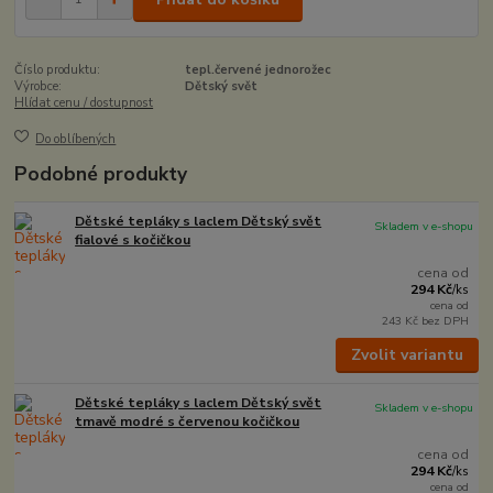
Číslo produktu:
tepl.červené jednorožec
Výrobce:
Dětský svět
Hlídat cenu / dostupnost
Do oblíbených
Podobné produkty
Dětské tepláky s laclem Dětský svět
Skladem v e-shopu
fialové s kočičkou
cena od
294 Kč
/
ks
cena od
243 Kč
bez DPH
Zvolit variantu
Dětské tepláky s laclem Dětský svět
Skladem v e-shopu
tmavě modré s červenou kočičkou
cena od
294 Kč
/
ks
cena od