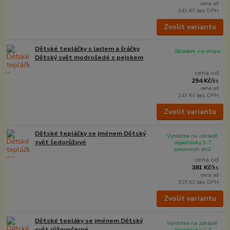
cena od
243 Kč
bez DPH
Zvolit variantu
Dětské tepláčky s laclem a šráčky
Skladem v e-shopu
Dětský svět modrošedé s pejskem
cena od
294 Kč
/
ks
cena od
243 Kč
bez DPH
Zvolit variantu
Dětské tepláčky se jménem Dětský
Vyrobíme na základě
svět šedorůžové
objednávky 2-7
pracovních dnů
cena od
381 Kč
/
ks
cena od
315 Kč
bez DPH
Zvolit variantu
Dětské tepláky se jménem Dětský
Vyrobíme na základě
svět růžovočerné
objednávky 2-7