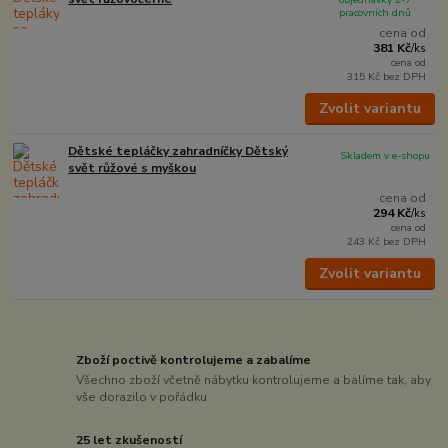
pracovních dnů
cena od
381 Kč
/
ks
cena od
315 Kč
bez DPH
Zvolit variantu
Dětské tepláčky zahradníčky Dětský
Skladem v e-shopu
svět růžové s myškou
cena od
294 Kč
/
ks
cena od
243 Kč
bez DPH
Zvolit variantu
Zboží poctivě kontrolujeme a zabalíme
Všechno zboží včetně nábytku kontrolujeme a balíme tak, aby
vše dorazilo v pořádku
25 let zkušeností