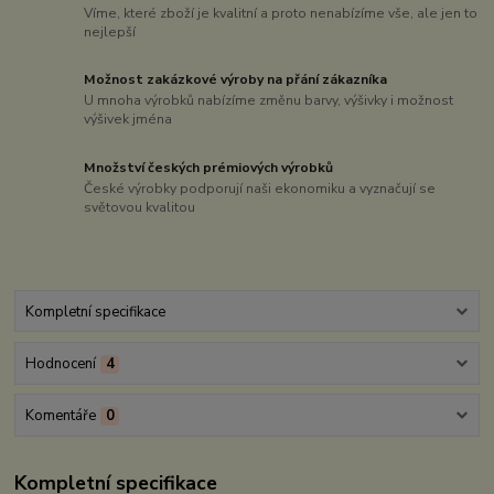
Víme, které zboží je kvalitní a proto nenabízíme vše, ale jen to
nejlepší
Možnost zakázkové výroby na přání zákazníka
U mnoha výrobků nabízíme změnu barvy, výšivky i možnost
výšivek jména
Množství českých prémiových výrobků
České výrobky podporují naši ekonomiku a vyznačují se
světovou kvalitou
Kompletní specifikace
Hodnocení
4
Komentáře
0
Kompletní specifikace