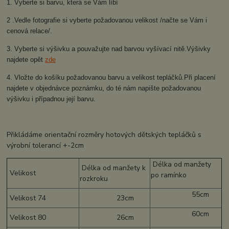
1. Vyberte si barvu, která se Vám líbí
2 .Vedle fotografie si vyberte požadovanou velikost /načte se Vám i
cenová relace/.
3. Vyberte si výšivku a pouvažujte nad barvou vyšívací nitě.Výšivky
najdete opět
zde
4. Vložte do košíku požadovanou barvu a velikost tepláčků.Při placení
najdete v objednávce poznámku, do té nám napište požadovanou
výšivku i případnou její barvu.
Přikládáme orientační rozměry hotových dětských tepláčků s
výrobní tolerancí +-2cm
Délka od manžety
Délka od manžety k
Velikost
po ramínko
rozkroku
55cm
Velikost 74
23cm
60cm
Velikost 80
26cm