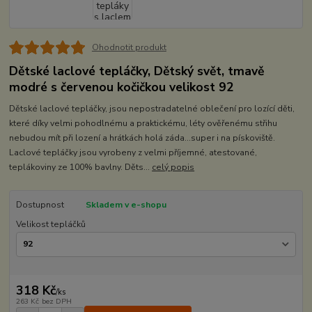
Ohodnotit produkt
Dětské laclové tepláčky, Dětský svět, tmavě
modré s červenou kočičkou velikost 92
Dětské laclové tepláčky, jsou nepostradatelné oblečení pro lozící děti,
které díky velmi pohodlnému a praktickému, léty ověřenému střihu
nebudou mít při lození a hrátkách holá záda...super i na pískoviště.
Laclové tepláčky jsou vyrobeny z velmi příjemné, atestované,
teplákoviny ze 100% bavlny. Děts...
celý popis
Dostupnost
Skladem v e-shopu
Velikost tepláčků
318 Kč
/
ks
263 Kč
bez DPH