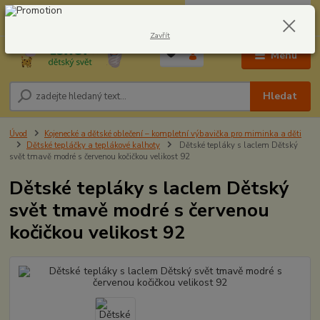
0
ks
CZK
604278943
za
0,00 Kč
Zavřít
Menu
Hledat
Úvod
Kojenecké a dětské oblečení – kompletní výbavička pro miminka a děti
Dětské tepláčky a teplákové kalhoty
Dětské tepláky s laclem Dětský
svět tmavě modré s červenou kočičkou velikost 92
Dětské tepláky s laclem Dětský
svět tmavě modré s červenou
kočičkou velikost 92