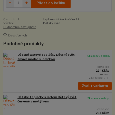
Přidat do košíku
Číslo produktu:
tepl.modré čer kočička 92
Výrobce:
Dětský svět
Hlídat cenu / dostupnost
Do oblíbených
Podobné produkty
Dětské laclové tepláčky Dětský svět
Skladem v e-shopu
tmavě modré s lodičkou
cena od
294 Kč
/
ks
cena od
243 Kč
bez DPH
Zvolit variantu
Dětské tepláčky s laclem Dětský svět
Skladem v e-shopu
červené s motýlkem
cena od
294 Kč
/
ks