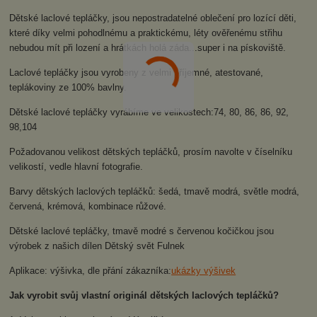
Dětské laclové tepláčky, jsou nepostradatelné oblečení pro lozící děti,
které díky velmi pohodlnému a praktickému, léty ověřenému střihu
nebudou mít při lození a hrátkách holá záda...super i na pískoviště.
Laclové tepláčky jsou vyrobeny z velmi příjemné, atestované,
teplákoviny ze 100% bavlny.
Dětské laclové tepláčky vyrábíme ve velikostech:74, 80, 86, 86, 92,
98,104
Požadovanou velikost dětských tepláčků, prosím navolte v číselníku
velikostí, vedle hlavní fotografie.
Barvy dětských laclových tepláčků: šedá, tmavě modrá, světle modrá,
červená, krémová, kombinace růžové.
Dětské laclové tepláčky, tmavě modré s červenou kočičkou jsou
výrobek z našich dílen Dětský svět Fulnek
Aplikace: výšivka, dle přání zákazníka:
ukázky výšivek
Jak vyrobit svůj vlastní originál dětských laclových tepláčků?