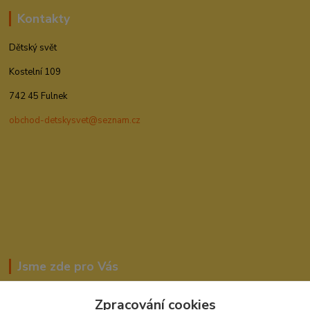
Kontakty
Dětský svět
Kostelní 109
742 45 Fulnek
obchod-detskysvet@seznam.cz
Jsme zde pro Vás
Zpracování cookies