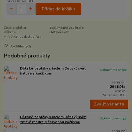
od
243 Kč
bez DPH
Přidat do košíku
Číslo produktu:
tepl.modré zel žirafa
Výrobce:
Dětský svět
Hlídat cenu / dostupnost
Do oblíbených
Podobné produkty
Dětské tepláky s laclem Dětský svět
Skladem v e-shopu
fialové s kočičkou
cena od
294 Kč
/
ks
cena od
243 Kč
bez DPH
Zvolit variantu
Dětské tepláky s laclem Dětský svět
Skladem v e-shopu
tmavě modré s červenou kočičkou
cena od