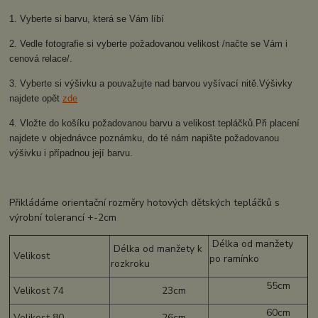
1. Vyberte si barvu, která se Vám líbí
2. Vedle fotografie si vyberte požadovanou velikost /načte se Vám i
cenová relace/.
3. Vyberte si výšivku a pouvažujte nad barvou vyšívací nitě.Výšivky
najdete opět
zde
4. Vložte do košíku požadovanou barvu a velikost tepláčků.Při placení
najdete v objednávce poznámku, do té nám napište požadovanou
výšivku i případnou její barvu.
Přikládáme orientační rozměry hotových dětských tepláčků s
výrobní tolerancí +-2cm
Délka od manžety
Délka od manžety k
Velikost
po ramínko
rozkroku
55cm
Velikost 74
23cm
60cm
Velikost 80
26cm