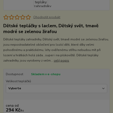
Ohodnotit produkt
Dětské tepláčky s laclem, Dětský svět, tmavě
modré se zelenou žirafou
Dětské tepláky zahradníky, Dětský svět, tmavě modré se zelenou žirafou,
jsou nepostradatelné oblečení pro lozící děti, které díky velmi
pohodlnému a praktickému, léty ověřenému střihu nebudou mít při
lození a hrátkách holá záda...super i na pískoviště. Dětské tepláky
zahradníky, jsou vyrobeny z velm...
celý popis
Dostupnost
Skladem v e-shopu
Velikost tepláčků
cena od
294 Kč
/
ks