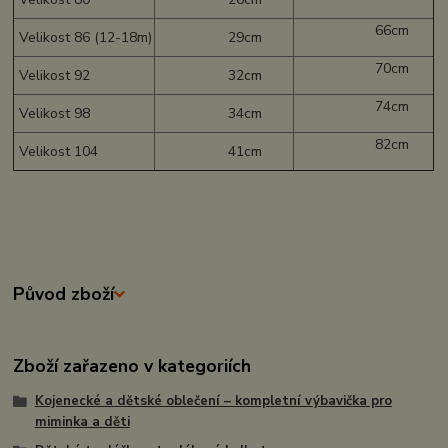
66cm
Velikost 86 (12-18m)
29cm
70cm
Velikost 92
32cm
74cm
Velikost 98
34cm
82cm
Velikost 104
41cm
Původ zboží
Zboží zařazeno v kategoriích
Kojenecké a dětské oblečení – kompletní výbavička pro
miminka a děti