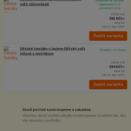
Vyrobíme na základě
svět růžovošedé
objednávky 2-7
pracovních dnů
cena od
381 Kč
/
ks
cena od
315 Kč
bez DPH
Zvolit variantu
Dětské tepláky s laclem Dětský svět
Skladem v e-shopu
růžové s motýlkem
cena od
294 Kč
/
ks
cena od
243 Kč
bez DPH
Zvolit variantu
Zboží poctivě kontrolujeme a zabalíme
Všechno zboží včetně nábytku kontrolujeme a balíme tak, aby
vše dorazilo v pořádku