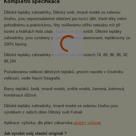
Kompletní specifikace
Dětské tepláky zahradníky, Dětský svět, tmavě modré se zelenou
žirafou, jsou nepostradatelné oblečení pro lozící děti, které díky velmi
pohodlnému a praktickému, léty ověřenému střihu nebudou mít při
lození a hrátkách holá záda...super i na pískoviště. Dětské tepláky
zahradníky, jsou vyrobeny z velmi příjemné, atestované, teplákoviny ze
100% bavlny.
Dětské tepláky zahradníky vyrábíme ve velikostech:74, 80, 86, 86, 92,
98,104
Požadovanou velikost dětských tepláků, prosím navolte v číselníku
velikostí, vedle hlavní fotografie.
Barvy tepláků: šedá, tmavě modrá, světle modrá, červená, krémová,
kombinace růžové.
Dětské tepláky zahradníky, tmavě modré se zelenou žirafou jsou
výrobkem z našich dílen Dětský svět Fulnek
Aplikace: výšivka, dle přání zákazníka:
ukázky výšivek
Jak vyrobit svůj vlastní originál ?