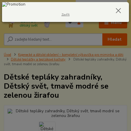
0
ks
CZK
604278943
za
0,00 Kč
Zavřít
Menu
Hledat
Úvod
Kojenecké a dětské oblečení – kompletní výbavička pro miminka a děti
Dětské tepláčky a teplákové kalhoty
Dětské tepláky zahradníky, Dětský
svět, tmavě modré se zelenou žirafou
Dětské tepláky zahradníky,
Dětský svět, tmavě modré se
zelenou žirafou