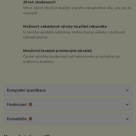
25 let zkušeností
Víme, které zboží je kvalitní a proto nenabízíme vše, ale jen to
nejlepší
Možnost zakázkové výroby na přání zákazníka
U mnoha výrobků nabízíme změnu barvy, výšivky i možnost
výšivek jména
Množství českých prémiových výrobků
České výrobky podporují naši ekonomiku a vyznačují se
světovou kvalitou
Kompletní specifikace
Hodnocení
0
Komentáře
0