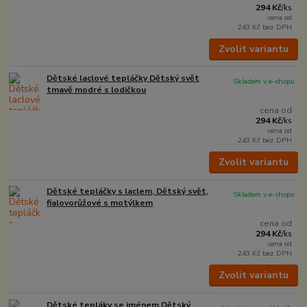
294 Kč
/
ks
cena od
243 Kč
bez DPH
Zvolit variantu
Dětské laclové tepláčky Dětský svět
Skladem v e-shopu
tmavě modré s lodičkou
cena od
294 Kč
/
ks
cena od
243 Kč
bez DPH
Zvolit variantu
Dětské tepláčky s laclem, Dětský svět,
Skladem v e-shopu
fialovorůžové s motýlkem
cena od
294 Kč
/
ks
cena od
243 Kč
bez DPH
Zvolit variantu
Dětské tepláky se jménem Dětský