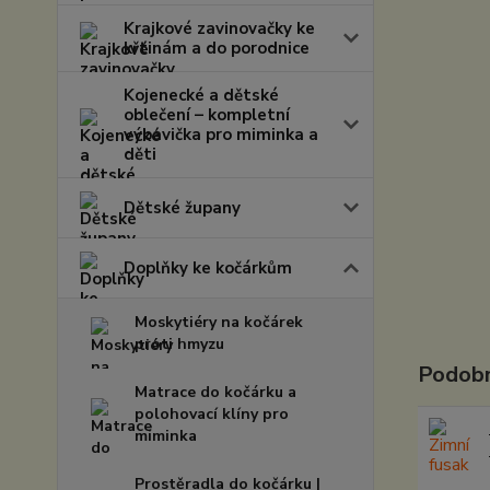
Krajkové zavinovačky ke
křtinám a do porodnice
Kojenecké a dětské
oblečení – kompletní
výbavička pro miminka a
děti
Dětské župany
Doplňky ke kočárkům
Moskytiéry na kočárek
proti hmyzu
Podobn
Matrace do kočárku a
polohovací klíny pro
miminka
Prostěradla do kočárku |