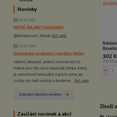
Novinky
07.02.2022
NOVĚ NA INSTAGRAMU!
@detskysvet_fulnek
číst celé
Rukávní
15.02.2019
Boxerky
Kojenecké podzimní overálky Minky
302 K
250 Kč
b
Vážení zákaznící, jelikož chceme být in,
máme pro Vás nový materiál Minky, který
je sametově heboučký a proto jsme jej
zvolily do naší výroby a budeme...
číst celé
Zobrazit všechny novinky
Zboží 
Zasílání novinek a akcí