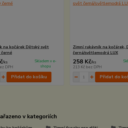
k na kočárek Dětský svět
Zimní rukávník na kočárek, 
 černé
černá/světlemodrá LUX
č
258 Kč
Skladem v e-
Sk
/
ks
/
ks
shopu
ez DPH
213 Kč
bez DPH
Přidat do košíku
Přidat do ko
zařazeno v kategoriích