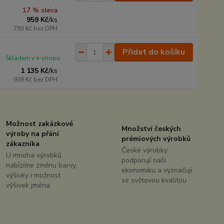
17 % sleva
959 Kč
/
ks
793 Kč
bez DPH
Přidat do košíku
Skladem v e-shopu
1 135 Kč
/
ks
938 Kč
bez DPH
Možnost zakázkové
Množství českých
výroby na přání
prémiových výrobků
zákazníka
České výrobky
U mnoha výrobků
podporují naši
nabízíme změnu barvy,
ekonomiku a vyznačují
výšivky i možnost
se světovou kvalitou
výšivek jména