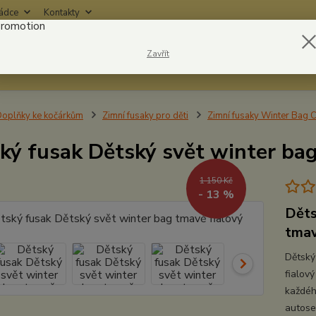
rádce
Kontakty
Nevíte
Zavřít
Hledat
6042
oplňky ke kočárkům
Zimní fusaky pro děti
Zimní fusaky Winter Bag 
ký fusak Dětský svět winter bag
1 150 Kč
- 13 %
Děts
tmav
Dětský
fialov
každéh
autose