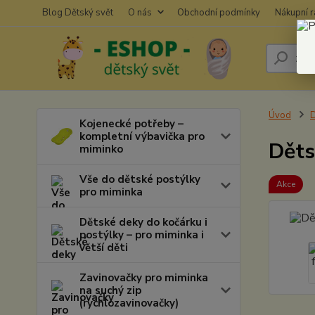
Blog Dětský svět
O nás
Obchodní podmínky
Nákupní 
Úvod
D
Kojenecké potřeby –
kompletní výbavička pro
Děts
miminko
Vše do dětské postýlky
Akce
pro miminka
Dětské deky do kočárku i
postýlky – pro miminka i
větší děti
Zavinovačky pro miminka
na suchý zip
(rychlozavinovačky)