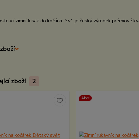
stoucí zimní fusak do kočárku 3v1 je český výrobek prémiové kva
zboží
jící zboží
2
Akce