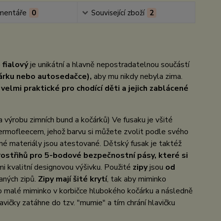
mentáře
0
Související zboží
2
 fialový
je unikátní a hlavně nepostradatelnou součástí
čárku nebo autosedačce),
aby mu nikdy nebyla zima.
velmi praktické pro chodící děti a jejich zablácené
 výrobu zimních bund a kočárků) Ve fusaku je všité
ermofleecem, jehož barvu si můžete zvolit podle svého
né materiály jsou atestované. Dětský fusak je taktéž
rostřihů pro 5-bodové bezpečnostní pásy, které si
i kvalitní designovou výšivku. Použité
zipy
jsou
od
haných zipů.
Zipy mají šité krytí
, tak aby miminko
o malé miminko v korbičce hlubokého kočárku a následně
lavičky zatáhne do tzv. "mumie" a tím chrání hlavičku