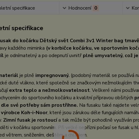
etní specifikace
Hodnocení
0
Ko
tní specifikace
usak do kočárku Dětský svět Combi 3v1 Winter bag tmavě
bavy každého miminka
(v korbičce kočárku, ve sportovním ko
íl
je odnímatelný a po odepnutí uvnitř
plně umyvatelný, což je 
materiál
je plně
impregnovaný.
(podobný materiál se používá na
ické duté vlákno, které společně se značkovým nežmolkujícím th
učují
extra teplo a nežmolkovatelnost
. Veškeré námi používa
chycením do sportovního kočárku a kvalitní přípravou obšitých
p
 dle své potřeby sám prostřihne.
Na fusaku také najdete velm
 výrobce Koh-i-Noor
, které jsou zárukou déle fungujících namá
y.
Zimní fusak je rostoucí
a tak může být pohodlně využíván pr
 děti v kočárku sportovním. Při velké nepřízni počasí se fusak u h
řed větrem, sněžením, deštěm a chladem.