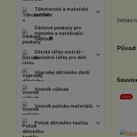
Těhotenské a mateřské
potřeby
Dětský ro
Dárkové poukazy pro
miminko a nastávající
rodiče🎁
Původ 
Dětské látky metráž –
bavlněné látky pro děti
Výprodej dětského zboží
Souvise
Vzorník výšivek
Akce
Vzorník potisku materiálů
Potisk dětského textilu