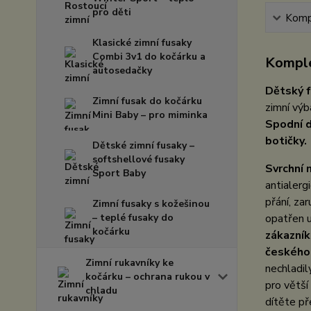
pro děti
Kompl
Klasické zimní fusaky
Combi 3v1 do kočárku a
Komple
autosedačky
Dětský f
Zimní fusak do kočárku
zimní vý
Mini Baby – pro miminka
Spodní d
botičky.
Dětské zimní fusaky –
softshellové fusaky
Svrchní 
Sport Baby
antialerg
přání, zar
Zimní fusaky s kožešinou
– teplé fusaky do
opatřen u
kočárku
zákazník
českého
Zimní rukavníky ke
nechladil
kočárku – ochrana rukou v
pro větší
chladu
dítěte p