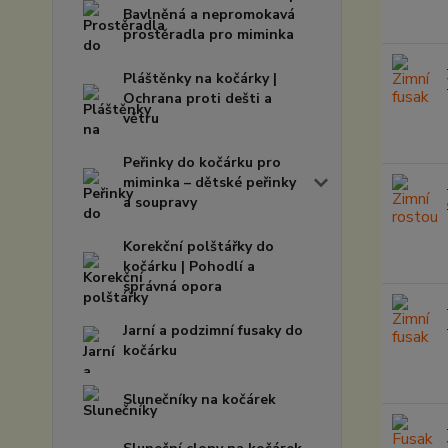
Bavlněná a nepromokavá
prostěradla pro miminka
Pláštěnky na kočárky |
Ochrana proti dešti a
větru
Peřinky do kočárku pro
miminka – dětské peřinky
a soupravy
Korekční polštářky do
kočárku | Pohodlí a
správná opora
Jarní a podzimní fusaky do
kočárku
Slunečníky na kočárek