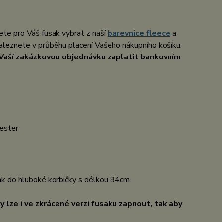
žete pro Váš fusak vybrat z naší
barevnice fleece
a
naleznete v průběhu placení Vašeho nákupního košíku.
 Vaší zakázkovou objednávku zaplatit bankovním
yester
sak do hluboké korbičky s délkou 84cm.
y lze i ve zkrácené verzi fusaku zapnout, tak aby