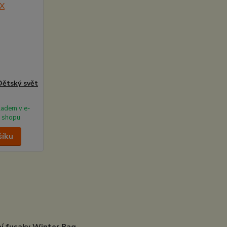
Dětský svět
ladem v e-
shopu
šíku