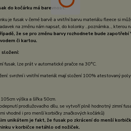
sak do kočárku má barevnost:
nku je fusak v černé barvě a vnitřní barvu materiálu fleece si mů
adavek na změnu nám napsat, do kolonky ...poznámka..., kterou 
řípadě, že se pro změnu barvy rozhodnete bude zapotřebí
vodem či kartou.
 složení:
ní fusak, lze prát v automatické pračce na 30°C.
žení: svrchní i vnitřní materiál mají složení 100% atestovaný pol
a
105cm výška a šířka 50cm.
odepnutí prodlužovacího dílu, se vytvoří plně hodnotný zimní fu
lmi vhodné i pro menší korbičky značkových kočárků)
im unikátem je fakt, že fusak po zkrácení do menší korbičk
inku v korbičce netáhlo od nožiček.