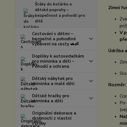
Šráky do kočárku a
Zimní fu
dětské popruhy –
bezpečnost a pohodlí pro
Zve
dítě
pož
V p
Cestování s dětmi –
bezpečné a pohodlné
pře
vybavení na cesty 🚗👶
Údržba a
Doplňky k autosedačkám
pro miminka a děti –
Zim
Pohodlí a ochrana
Slo
Dětský nábytek pro
miminka a malé děti
Rozměr:
Dětské hračky pro
Cc
miminka a děti
Po 
(ve
Originální dekorace a
Naš
drobnosti z vlastní
mim
výroby