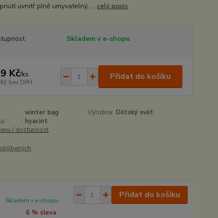
nutí uvnitř plně umyvatelný, ...
celý popis
tupnost
Skladem v e-shopu
9 Kč
/
ks
Přidat do košíku
 Kč
bez DPH
winter bag
Výrobce:
Dětský svět
u:
hyacint
cenu / dostupnost
oblíbených
Přidat do košíku
Skladem v e-shopu
6 % sleva