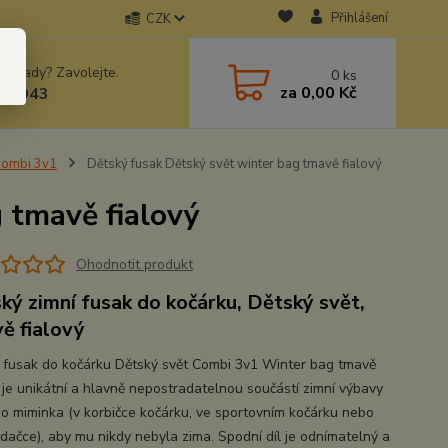
Přihlášení
CZK
 si rady? Zavolejte.
0
ks
za
0,00 Kč
78943
Combi 3v1
Dětský fusak Dětský svět winter bag tmavě fialový
 tmavě fialový
Ohodnotit produkt
ký zimní fusak do kočárku, Dětský svět,
ě fialový
 fusak do kočárku Dětský svět Combi 3v1 Winter bag tmavě
ý je unikátní a hlavně nepostradatelnou součástí zimní výbavy
o miminka (v korbičce kočárku, ve sportovním kočárku nebo
dačce), aby mu nikdy nebyla zima. Spodní díl je odnímatelný a