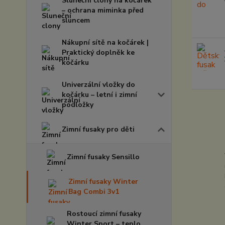
Sluneční clony na kočárek
– ochrana miminka před
sluncem
Nákupní sítě na kočárek |
Praktický doplněk ke
kočárku
Univerzální vložky do
kočárku – letní i zimní
podložky
Zimní fusaky pro děti
Zimní fusaky Sensillo
Zimní fusaky Winter
Bag Combi 3v1
Rostoucí zimní fusaky
Winter Sport – teplo