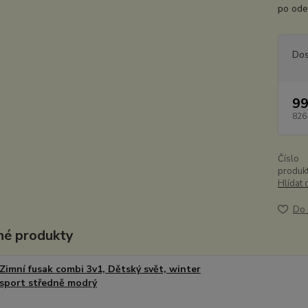
po odep
Dos
99
826
Číslo
produkt
Hlídat 
Do 
é produkty
Zimní fusak combi 3v1, Dětský svět, winter
sport středně modrý