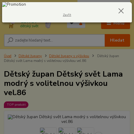
0
ks
CZK
604278943
za
0,00 Kč
Zavřít
Menu
Hledat
Úvod
Dětské župany
Dětské župany s výšivkou
Dětský župan
Dětský svět Lama modrý s volitelnou výšivkou vel.86
Dětský župan Dětský svět Lama
modrý s volitelnou výšivkou
vel.86
TOP produkt