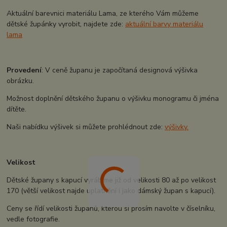
Aktuální barevnici materiálu Lama, ze kterého Vám můžeme
dětské župánky vyrobit, najdete zde:
aktuální barvy materiálu
lama
Provedení
: V ceně županu je započítaná designová výšivka
obrázku.
Možnost doplnění dětského županu o výšivku monogramu či jména
dítěte.
Naši nabídku výšivek si můžete prohlédnout zde:
výšivky.
Velikost
Dětské župany s kapucí vyrábíme již od velikosti 80 až po velikost
170 (větší velikost najde uplatnění i jako dámský župan s kapucí).
Ceny se řídí velikosti županů, kterou si prosím navolte v číselníku,
vedle fotografie.