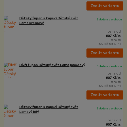
Zvolit variantu
Dětský župan s kapucí Dětský svět
Skladem v e-shopu
Lama krémový
cena od
607 Kč
/
ks
cena od
502 Kč
bez DPH
Zvolit variantu
Dívčí župan Dětský svět Lama jahodový
Skladem v e-shopu
cena od
607 Kč
/
ks
cena od
502 Kč
bez DPH
Zvolit variantu
Dětský župan s kapucí Dětský svět
Skladem v e-shopu
Lamový bílý
cena od
607 Kč
/
ks