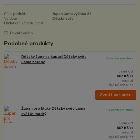
Číslo produktu:
župan lama výšivka 86
Výrobce:
Dětský svět
Hlídat cenu / dostupnost
Do oblíbených
Podobné produkty
Dětský župan s kapucí Dětský svět
Skladem v e-shopu
Lama zelený
cena od
607 Kč
/
ks
cena od
502 Kč
bez DPH
Zvolit variantu
Župan pro kluky Dětský svět Lama
Skladem v e-shopu
světle modrý
cena od
607 Kč
/
ks
cena od
502 Kč
bez DPH