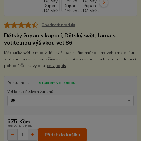
Ohodnotit produkt
Dětský župan s kapucí, Dětský svět, lama s
volitelnou výšivkou vel.86
Měkoučký světle modrý dětský župan z příjemného lamového materiálu
s krásnou a volitelnou výšivkou. Ideální po koupeli, na bazén i na domácí
pohodlí. Česká výroba.
celý popis
Dostupnost
Skladem v e-shopu
Velikost dětských županů
675 Kč
/
ks
558 Kč
bez DPH
Přidat do košíku