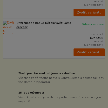
cena od
502 Kč
bez DPH
Zvolit variantu
Dívčí župan s kapucí Dětský svět Lama
Skladem v e-shopu
červený
cena od
607 Kč
/
ks
cena od
502 Kč
bez DPH
Zvolit variantu
Zboží poctivě kontrolujeme a zabalíme
Všechno zboží včetně nábytku kontrolujeme a balíme tak, aby
vše dorazilo v pořádku
25 let zkušeností
Víme, které zboží je kvalitní a proto nenabízíme vše, ale jen to
nejlepší