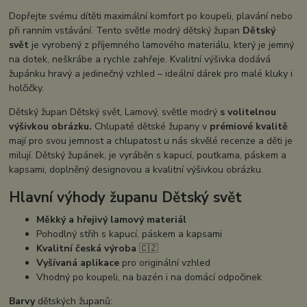
Dopřejte svému dítěti maximální komfort po koupeli, plavání nebo
při ranním vstávání. Tento světle modrý dětský župan
Dětský
svět
je vyrobený z příjemného lamového materiálu, který je jemný
na dotek, neškrábe a rychle zahřeje. Kvalitní výšivka dodává
župánku hravý a jedinečný vzhled – ideální dárek pro malé kluky i
holčičky.
Dětský župan Dětský svět, Lamový, světle modrý
s volitelnou
výšivkou obrázku.
Chlupaté dětské župany v
prémiové kvalitě
mají pro svou jemnost a chlupatost u nás skvělé recenze a děti je
milují. Dětský župánek, je vyráběn s kapucí, poutkama, páskem a
kapsami, doplněný designovou a kvalitní výšivkou obrázku.
Hlavní výhody županu Dětský svět
Měkký a hřejivý lamový materiál
Pohodlný střih s kapucí, páskem a kapsami
Kvalitní česká výroba
🇨🇿
Vyšívaná aplikace
pro originální vzhled
Vhodný po koupeli, na bazén i na domácí odpočinek
Barvy
dětských županů: