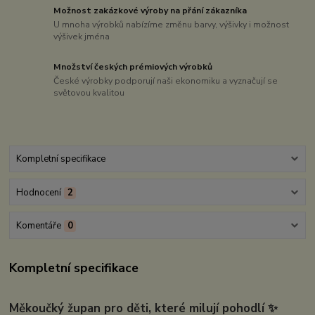
Možnost zakázkové výroby na přání zákazníka
U mnoha výrobků nabízíme změnu barvy, výšivky i možnost
výšivek jména
Množství českých prémiových výrobků
České výrobky podporují naši ekonomiku a vyznačují se
světovou kvalitou
Kompletní specifikace
Hodnocení
2
Komentáře
0
Kompletní specifikace
Měkoučký župan pro děti, které milují pohodlí
✨