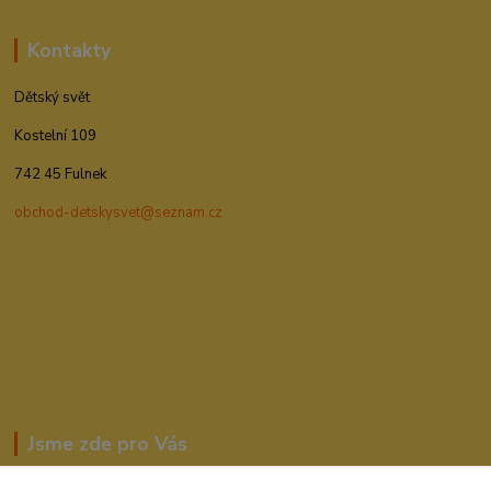
Kontakty
Dětský svět
Kostelní 109
742 45 Fulnek
obchod-detskysvet@seznam.cz
Jsme zde pro Vás