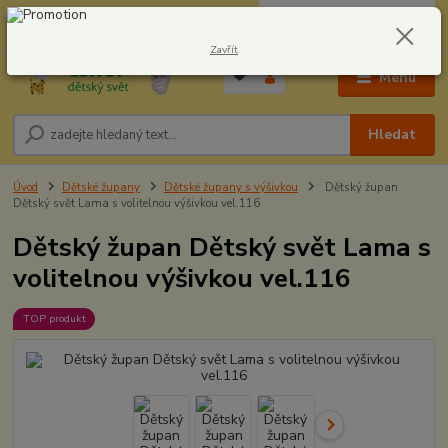
0
ks
CZK
604278943
za
0,00 Kč
Zavřít
Menu
Hledat
Úvod
Dětské župany
Dětské župany s výšivkou
Dětský župan
Dětský svět Lama s volitelnou výšivkou vel.116
Dětský župan Dětský svět Lama s
volitelnou výšivkou vel.116
TOP produkt