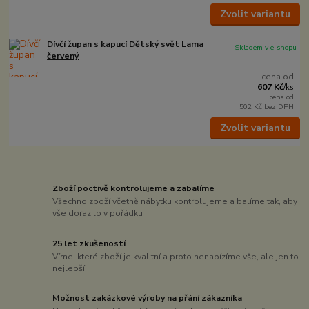
Zvolit variantu
Dívčí župan s kapucí Dětský svět Lama
Skladem v e-shopu
červený
cena od
607 Kč
/
ks
cena od
502 Kč
bez DPH
Zvolit variantu
Zboží poctivě kontrolujeme a zabalíme
Všechno zboží včetně nábytku kontrolujeme a balíme tak, aby
vše dorazilo v pořádku
25 let zkušeností
Víme, které zboží je kvalitní a proto nenabízíme vše, ale jen to
nejlepší
Možnost zakázkové výroby na přání zákazníka