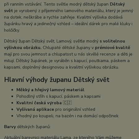
při ranním vstávání. Tento světle modrý dětský župan
Dětský
svět
je vyrobený z příjemného lamového materiálu, který je jemný
na dotek, neškrábe a rychle zahřeje. Kvalitní výšivka dodává
župánku hravý a jedinečný vzhled – ideální dárek pro malé kluky i
holčičky.
Dětský župan Dětský svět, Lamový, světle modrý
s volitelnou
výšivkou obrázku.
Chlupaté dětské župany v
prémiové kvalitě
mají pro svou jemnost a chlupatost u nás skvělé recenze a děti je
milují. Dětský župánek, je vyráběn s kapucí, poutkama, páskem a
kapsami, doplněný designovou a kvalitní výšivkou obrázku.
Hlavní výhody županu Dětský svět
Měkký a hřejivý lamový materiál
Pohodlný střih s kapucí, páskem a kapsami
Kvalitní česká výroba
🇨🇿
Vyšívaná aplikace
pro originální vzhled
Vhodný po koupeli, na bazén i na domácí odpočinek
Barvy
dětských županů:
Aktuální barevnici materiálu Lama, ze kterého Vám můžeme