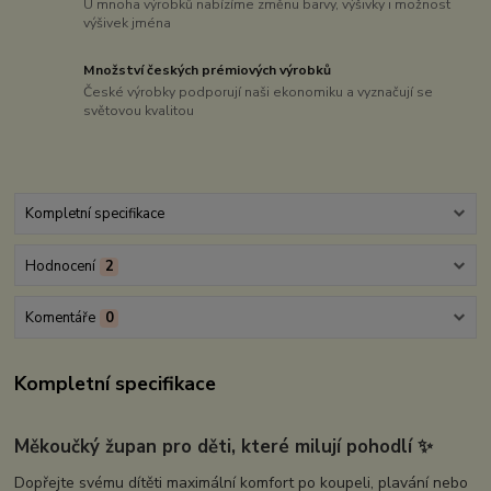
U mnoha výrobků nabízíme změnu barvy, výšivky i možnost
výšivek jména
Množství českých prémiových výrobků
České výrobky podporují naši ekonomiku a vyznačují se
světovou kvalitou
Kompletní specifikace
Hodnocení
2
Komentáře
0
Kompletní specifikace
Měkoučký župan pro děti, které milují pohodlí
✨
Dopřejte svému dítěti maximální komfort po koupeli, plavání nebo