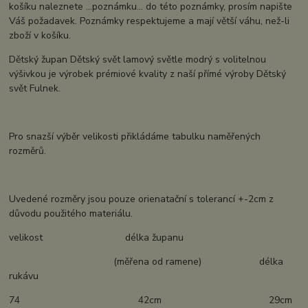
košíku naleznete ...poznámku... do této poznámky, prosím napište
Váš požadavek. Poznámky respektujeme a mají větší váhu, než-li
zboží v košíku.
Dětský župan Dětský svět lamový světle modrý s volitelnou
výšivkou je výrobek prémiové kvality z naší přímé výroby Dětský
svět Fulnek.
Pro snazší výběr velikosti přikládáme tabulku naměřených
rozměrů.
Uvedené rozměry jsou pouze orienatační s tolerancí +-2cm z
důvodu použitého materiálu.
velikost délka županu
(měřena od ramene) délka
rukávu
74 42cm 29cm