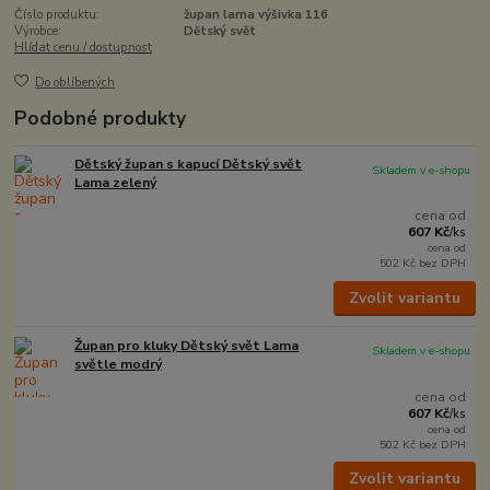
Číslo produktu:
župan lama výšivka 116
Výrobce:
Dětský svět
Hlídat cenu / dostupnost
Do oblíbených
Podobné produkty
Dětský župan s kapucí Dětský svět
Skladem v e-shopu
Lama zelený
cena od
607 Kč
/
ks
cena od
502 Kč
bez DPH
Zvolit variantu
Župan pro kluky Dětský svět Lama
Skladem v e-shopu
světle modrý
cena od
607 Kč
/
ks
cena od
502 Kč
bez DPH
Zvolit variantu