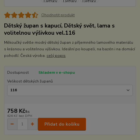
Ohodnotit produkt
Dětský župan s kapucí, Dětský svět, lama s
volitelnou výšivkou vel.116
Měkoučký světle modrý dětský župan z příjemného lamového materiálu
s krásnou a volitelnou výšivkou. Ideální po koupeli, na bazén i na domácí
pohodlí. Česká výroba.
celý popis
Dostupnost
Skladem v e-shopu
Velikost dětských županů
758 Kč
/
ks
626 Kč
bez DPH
Přidat do košíku