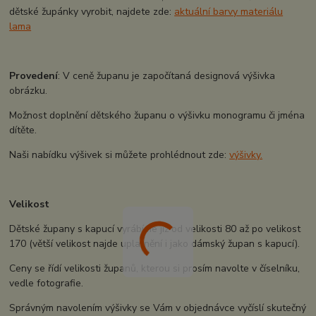
dětské župánky vyrobit, najdete zde:
aktuální barvy materiálu
lama
Provedení
: V ceně županu je započítaná designová výšivka
obrázku.
Možnost doplnění dětského županu o výšivku monogramu či jména
dítěte.
Naši nabídku výšivek si můžete prohlédnout zde:
výšivky.
Velikost
Dětské župany s kapucí vyrábíme již od velikosti 80 až po velikost
170 (větší velikost najde uplatnění i jako dámský župan s kapucí).
Ceny se řídí velikosti županů, kterou si prosím navolte v číselníku,
vedle fotografie.
Správným navolením výšivky se Vám v objednávce vyčíslí skutečný