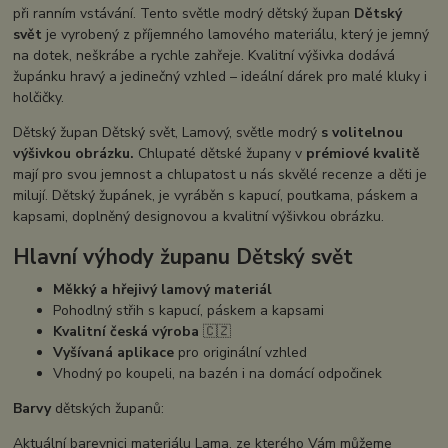
při ranním vstávání. Tento světle modrý dětský župan
Dětský
svět
je vyrobený z příjemného lamového materiálu, který je jemný
na dotek, neškrábe a rychle zahřeje. Kvalitní výšivka dodává
župánku hravý a jedinečný vzhled – ideální dárek pro malé kluky i
holčičky.
Dětský župan Dětský svět, Lamový, světle modrý
s volitelnou
výšivkou obrázku.
Chlupaté dětské župany v
prémiové kvalitě
mají pro svou jemnost a chlupatost u nás skvělé recenze a děti je
milují. Dětský župánek, je vyráběn s kapucí, poutkama, páskem a
kapsami, doplněný designovou a kvalitní výšivkou obrázku.
Hlavní výhody županu Dětský svět
Měkký a hřejivý lamový materiál
Pohodlný střih s kapucí, páskem a kapsami
Kvalitní česká výroba
🇨🇿
Vyšívaná aplikace
pro originální vzhled
Vhodný po koupeli, na bazén i na domácí odpočinek
Barvy
dětských županů:
Aktuální barevnici materiálu Lama, ze kterého Vám můžeme