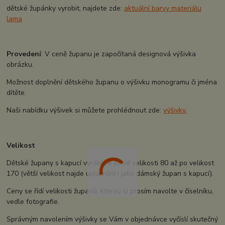
dětské župánky vyrobit, najdete zde:
aktuální barvy materiálu
lama
Provedení
: V ceně županu je započítaná designová výšivka
obrázku.
Možnost doplnění dětského županu o výšivku monogramu či jména
dítěte.
Naši nabídku výšivek si můžete prohlédnout zde:
výšivky.
Velikost
Dětské župany s kapucí vyrábíme již od velikosti 80 až po velikost
170 (větší velikost najde uplatnění i jako dámský župan s kapucí).
Ceny se řídí velikosti županů, kterou si prosím navolte v číselníku,
vedle fotografie.
Správným navolením výšivky se Vám v objednávce vyčíslí skutečný