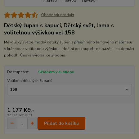
Ohodnotit produkt
Dětský župan s kapucí, Dětský svět, lama s
volitelnou výšivkou vel.158
Měkoučký světle modrý dětský župan z příjemného lamového materiálu
s krásnou a volitelnou výšivkou. Ideální po koupeli, na bazén i na domácí
pohodlí. Česká výroba.
celý popis
Dostupnost
Skladem v e-shopu
Velikost dětských županů
1 177 Kč
/
ks
973 Kč
bez DPH
Přidat do košíku