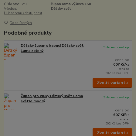
Číslo produktu:
župan lama výšivka 158
Výrobce:
Dětský svět
Hlídat cenu / dostupnost
Do oblíbených
Podobné produkty
Dětský župan s kapucí Dětský svět
Skladem v e-shopu
Lama zelený
cena od
607 Kč
/
ks
cena od
502 Kč
bez DPH
Zvolit variantu
Župan pro kluky Dětský svět Lama
Skladem v e-shopu
světle modrý
cena od
607 Kč
/
ks
cena od
502 Kč
bez DPH
Zvolit variantu