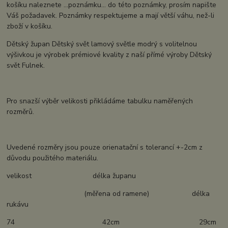
košíku naleznete ...poznámku... do této poznámky, prosím napište
Váš požadavek. Poznámky respektujeme a mají větší váhu, než-li
zboží v košíku.
Dětský župan Dětský svět lamový světle modrý s volitelnou
výšivkou je výrobek prémiové kvality z naší přímé výroby Dětský
svět Fulnek.
Pro snazší výběr velikosti přikládáme tabulku naměřených
rozměrů.
Uvedené rozměry jsou pouze orienatační s tolerancí +-2cm z
důvodu použitého materiálu.
velikost délka županu
(měřena od ramene) délka
rukávu
74 42cm 29cm