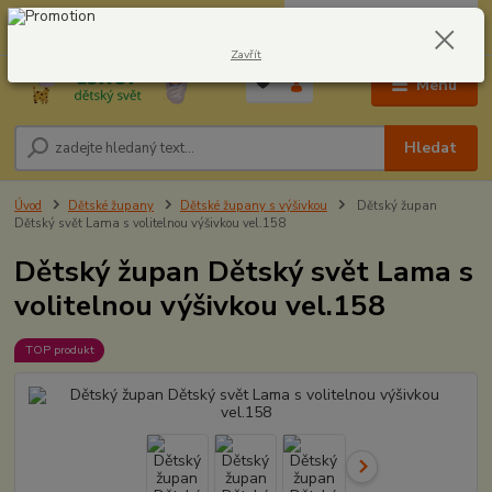
0
ks
CZK
604278943
za
0,00 Kč
Zavřít
Menu
Hledat
Úvod
Dětské župany
Dětské župany s výšivkou
Dětský župan
Dětský svět Lama s volitelnou výšivkou vel.158
Dětský župan Dětský svět Lama s
volitelnou výšivkou vel.158
TOP produkt