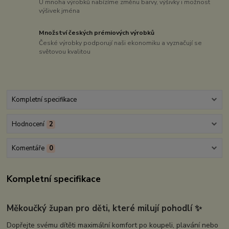
U mnoha výrobků nabízíme změnu barvy, výšivky i možnost
výšivek jména
Množství českých prémiových výrobků
České výrobky podporují naši ekonomiku a vyznačují se
světovou kvalitou
Kompletní specifikace
Hodnocení
2
Komentáře
0
Kompletní specifikace
Měkoučký župan pro děti, které milují pohodlí
✨
Dopřejte svému dítěti maximální komfort po koupeli, plavání nebo