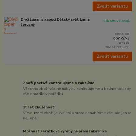
Zvolit variantu
Dívčí župan s kapucí Dětský svět Lama
Skladem v e-shopu
červený
cena od
607 Kč
/
ks
cena od
502 Kč
bez DPH
Zvolit variantu
Zboží poctivě kontrolujeme a zabalíme
Všechno zboží včetně nábytku kontrolujeme a balíme tak, aby
vše dorazilo v pořádku
25 let zkušeností
Víme, které zboží je kvalitní a proto nenabízíme vše, ale jen to
nejlepší
Možnost zakázkové výroby na přání zákazníka