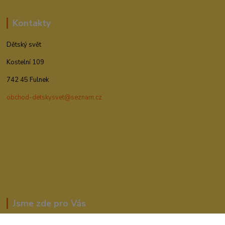
Kontakty
Dětský svět
Kostelní 109
742 45 Fulnek
obchod-detskysvet@seznam.cz
Jsme zde pro Vás