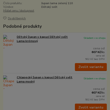
Číslo produktu:
župan lama zelený 110
Výrobce:
Dětský svět
Hlídat cenu / dostupnost
Do oblíbených
Podobné produkty
Dětský župan s kapucí Dětský svět
Skladem v e-shopu
Lama krémový
cena od
607 Kč
/
ks
cena od
502 Kč
bez DPH
Zvolit variantu
Chlapecký župan s kapucí Dětský svět
Skladem v e-shopu
Lama modrý
cena od
607 Kč
/
ks
cena od
502 Kč
bez DPH
Zvolit variantu