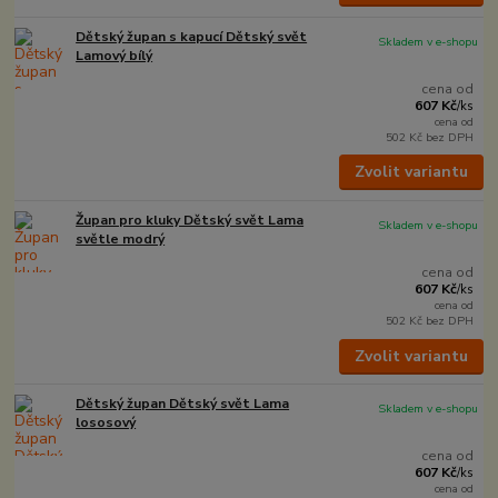
Dětský župan s kapucí Dětský svět
Skladem v e-shopu
Lamový bílý
cena od
607 Kč
/
ks
cena od
502 Kč
bez DPH
Zvolit variantu
Župan pro kluky Dětský svět Lama
Skladem v e-shopu
světle modrý
cena od
607 Kč
/
ks
cena od
502 Kč
bez DPH
Zvolit variantu
Dětský župan Dětský svět Lama
Skladem v e-shopu
lososový
cena od
607 Kč
/
ks
cena od