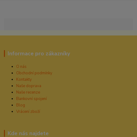
Informace pro zákazníky
O nás
Obchodní podmínky
Kontakty
Naše doprava
Naše recenze
Bankovní spojení
Blog
Vrácení zboží
Kde nás najdete