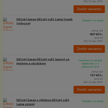
502 Kč
bez DPH
Zvolit variantu
Dětský župan Dětský svět Lama tmavě
Skladem v e-shopu
tyrkysový
cena od
607 Kč
/
ks
cena od
502 Kč
bez DPH
Zvolit variantu
Dětský župan Dětský svět lamový se
Vyrobíme na základě
jménem a obrázkem
objednávky 2-7
pracovních dnů
cena od
727 Kč
/
ks
cena od
601 Kč
bez DPH
Zvolit variantu
Dětský župan s výšivkou Dětský svět
Skladem v e-shopu
Lama zelený