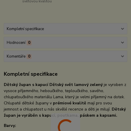
světovou kvalitou
Kompletní specifikace
Hodnocení
0
Komentáře
0
Kompletní specifikace
Dětský župan s kapucí Dětský svět lamový zelený
je vyroben z
vysoce příjemného, heboučkého, teploučkého, savého,
chlupaťoučkého materiálu Lama, který je velmi příjemný na dotek.
Chlupaté dětské župany v
prémiové kvalitě
mají pro svou
jemnost a chlupatost u nás skvělé recenze a děti je milují.
Dětský
župan je vyráběn s kapucí, poutkama, páskem a kapsami.
Barvy: