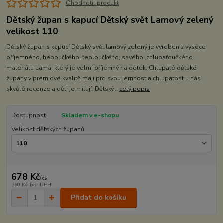
Ohodnotit produkt
Dětský župan s kapucí Dětský svět Lamový zelený
velikost 110
Dětský župan s kapucí Dětský svět lamový zelený je vyroben z vysoce
příjemného, heboučkého, teploučkého, savého, chlupaťoučkého
materiálu Lama, který je velmi příjemný na dotek. Chlupaté dětské
župany v prémiové kvalitě mají pro svou jemnost a chlupatost u nás
skvělé recenze a děti je milují. Dětský...
celý popis
Dostupnost
Skladem v e-shopu
Velikost dětských županů
678 Kč
/
ks
560 Kč
bez DPH
Přidat do košíku