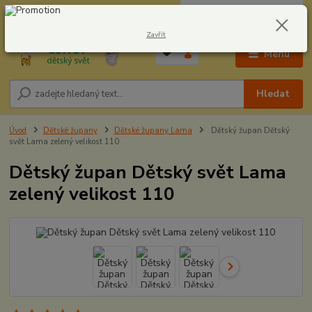
0
ks
CZK
604278943
za
0,00 Kč
Zavřít
Menu
Hledat
Úvod
Dětské župany
Dětské župany Lama
Dětský župan Dětský
svět Lama zelený velikost 110
Dětský župan Dětský svět Lama
zelený velikost 110