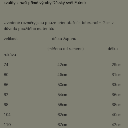
kvality z naší přímé výroby Dětský svět Fulnek
Uvedené rozměry jsou pouze orienatační s tolerancí +-2cm z
důvodu použitého materiálu.
velikost délka županu
(měřena od ramene) délka
rukávu
74 42cm 29cm
80 46cm 31cm
86 50cm 33cm
92 54cm 36cm
98 58cm 38cm
104 62cm 40cm
110 67cm 42cm