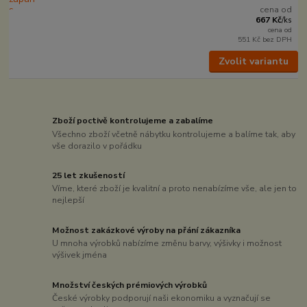
cena od
667 Kč
/
ks
cena od
551 Kč
bez DPH
Zvolit variantu
Zboží poctivě kontrolujeme a zabalíme
Všechno zboží včetně nábytku kontrolujeme a balíme tak, aby
vše dorazilo v pořádku
25 let zkušeností
Víme, které zboží je kvalitní a proto nenabízíme vše, ale jen to
nejlepší
Možnost zakázkové výroby na přání zákazníka
U mnoha výrobků nabízíme změnu barvy, výšivky i možnost
výšivek jména
Množství českých prémiových výrobků
České výrobky podporují naši ekonomiku a vyznačují se