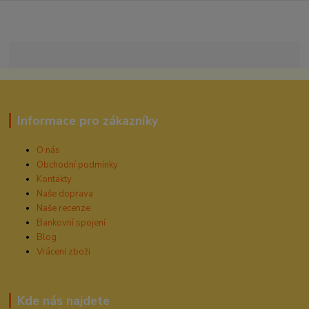
Informace pro zákazníky
O nás
Obchodní podmínky
Kontakty
Naše doprava
Naše recenze
Bankovní spojení
Blog
Vrácení zboží
Kde nás najdete