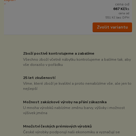
cena od
667 Kč
/
ks
cena od
551 Kč
bez DPH
Zvolit variantu
Zboží poctivě kontrolujeme a zabalíme
Všechno zboží včetně nábytku kontrolujeme a balíme tak, aby
vše dorazilo v pořádku
25 let zkušeností
Víme, které zboží je kvalitní a proto nenabízíme vše, ale jen to
nejlepší
Možnost zakázkové výroby na přání zákazníka
U mnoha výrobků nabízíme změnu barvy, výšivky i možnost
výšivek jména
Množství českých prémiových výrobků
České výrobky podporují naši ekonomiku a vyznačují se