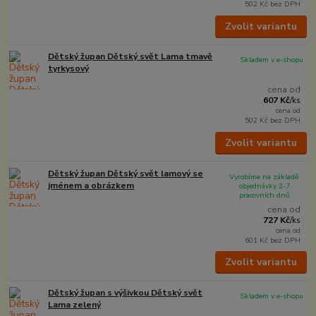
502 Kč
bez DPH
Zvolit variantu
Dětský župan Dětský svět Lama tmavě
Skladem v e-shopu
tyrkysový
cena od
607 Kč
/
ks
cena od
502 Kč
bez DPH
Zvolit variantu
Dětský župan Dětský svět lamový se
Vyrobíme na základě
jménem a obrázkem
objednávky 2-7
pracovních dnů
cena od
727 Kč
/
ks
cena od
601 Kč
bez DPH
Zvolit variantu
Dětský župan s výšivkou Dětský svět
Skladem v e-shopu
Lama zelený