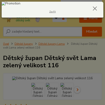
0
ks
CZK
604278943
za
0,00 Kč
Zavřít
Menu
Hledat
Úvod
Dětské župany
Dětské župany Lama
Dětský župan Dětský
svět Lama zelený velikost 116
Dětský župan Dětský svět Lama
zelený velikost 116