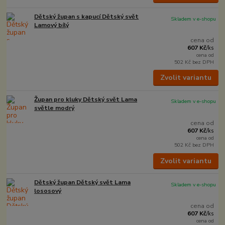
Dětský župan s kapucí Dětský svět
Skladem v e-shopu
Lamový bílý
cena od
607 Kč
/
ks
cena od
502 Kč
bez DPH
Zvolit variantu
Župan pro kluky Dětský svět Lama
Skladem v e-shopu
světle modrý
cena od
607 Kč
/
ks
cena od
502 Kč
bez DPH
Zvolit variantu
Dětský župan Dětský svět Lama
Skladem v e-shopu
lososový
cena od
607 Kč
/
ks
cena od