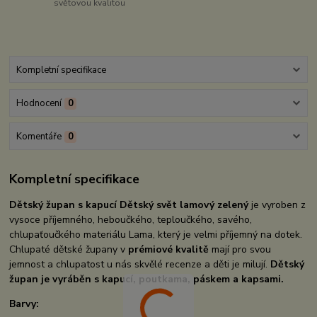
světovou kvalitou
Kompletní specifikace
Hodnocení
0
Komentáře
0
Kompletní specifikace
Dětský župan s kapucí Dětský svět lamový zelený
je vyroben z
vysoce příjemného, heboučkého, teploučkého, savého,
chlupaťoučkého materiálu Lama, který je velmi příjemný na dotek.
Chlupaté dětské župany v
prémiové kvalitě
mají pro svou
jemnost a chlupatost u nás skvělé recenze a děti je milují.
Dětský
župan je vyráběn s kapucí, poutkama, páskem a kapsami.
Barvy: