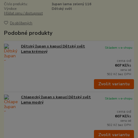
Číslo produktu:
župan lama zelený 116
Výrobce:
Dětský svět
Hlídat cenu / dostupnost
Do oblíbených
Podobné produkty
Dětský župan s kapucí Dětský svět
Skladem v e-shopu
Lama krémový
cena od
607 Kč
/
ks
cena od
502 Kč
bez DPH
Zvolit variantu
Chlapecký župan s kapucí Dětský svět
Skladem v e-shopu
Lama modrý
cena od
607 Kč
/
ks
cena od
502 Kč
bez DPH
Zvolit variantu