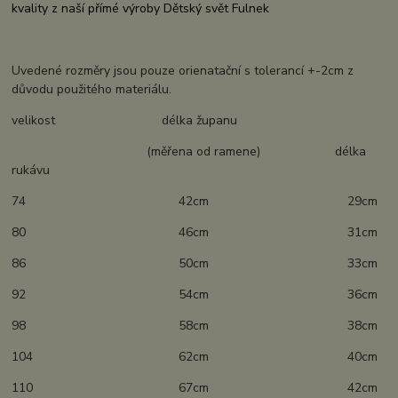
kvality z naší přímé výroby Dětský svět Fulnek
Uvedené rozměry jsou pouze orienatační s tolerancí +-2cm z
důvodu použitého materiálu.
velikost délka županu
(měřena od ramene) délka
rukávu
74 42cm 29cm
80 46cm 31cm
86 50cm 33cm
92 54cm 36cm
98 58cm 38cm
104 62cm 40cm
110 67cm 42cm