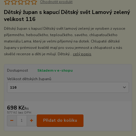
Ohodnotit produkt
Dětský župan s kapucí Dětský svět Lamový zelený
velikost 116
Dětský župan s kapucí Dětský svět lamový zelený je vyroben z vysoce
příjemného, heboučkého, teploučkého, savého, chlupaťoučkého
materiálu Lama, který je velmi příjemný na dotek. Chlupaté dětské
župany v prémiové kvalitě mají pro svou jemnost a chlupatost u nás
skvělé recenze a děti je milují. Dětský...
celý popis
Dostupnost
Skladem v e-shopu
Velikost dětských županů
698 Kč
/
ks
577 Kč
bez DPH
Přidat do košíku