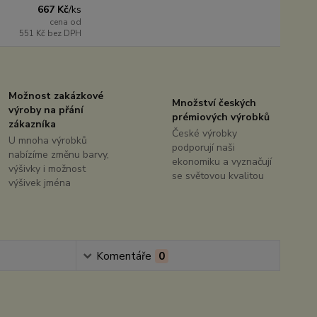
667 Kč
/
ks
cena od
551 Kč
bez DPH
Možnost zakázkové
Množství českých
výroby na přání
prémiových výrobků
zákazníka
České výrobky
U mnoha výrobků
podporují naši
nabízíme změnu barvy,
ekonomiku a vyznačují
výšivky i možnost
se světovou kvalitou
výšivek jména
Komentáře
0