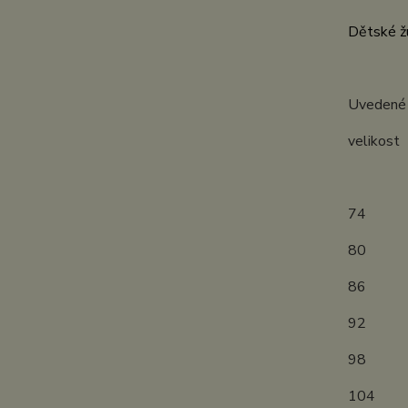
Dětské žu
Uvedené r
velik
(měř
7
8
8
9
9
1