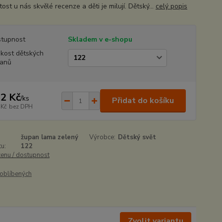
ost u nás skvělé recenze a děti je milují. Dětský...
celý popis
tupnost
Skladem v e-shopu
ikost dětských
anů
2 Kč
/
ks
Přidat do košíku
 Kč
bez DPH
župan lama zelený
Výrobce:
Dětský svět
u:
122
cenu / dostupnost
oblíbených
Zvolit variantu