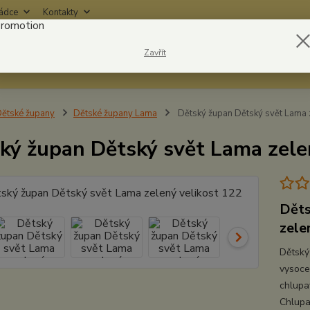
rádce
Kontakty
Nevíte
Zavřít
Hledat
6042
ětské župany
Dětské župany Lama
Dětský župan Dětský svět Lama 
ký župan Dětský svět Lama zele
Děts
zele
Dětský
vysoce
chlupa
Chlupa