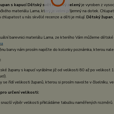
upan s kapucí Dětský svět lamový zelený
je vyroben z vyso
čkého materiálu Lama, který je velmi příjemný na dotek. Chlup
 chlupatost u nás skvělé recenze a děti je milují.
Dětský župan 
uální barevnici materiálu Lama, ze kterého Vám můžeme dětské 
ma
nu barvy nám prosím napište do kolonky poznámka, kterou nalez
:
ské župany s kapucí vyrábíme již od velikosti 80 až po velikost 1
cí).
y se řídí velikosti županů, kterou si prosím navolte v číselníku, ve
pro určení velikosti:
 snazší výběr velikosti přikládáme tabulku naměřených rozměrů.