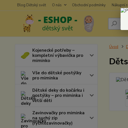
Blog Dětský svět
O nás
Obchodní podmínky
Nákupní 
Úvod
D
Kojenecké potřeby –
kompletní výbavička pro
Děts
miminko
Vše do dětské postýlky
pro miminka
Dětské deky do kočárku i
postýlky – pro miminka i
větší děti
Zavinovačky pro miminka
na suchý zip
(rychlozavinovačky)