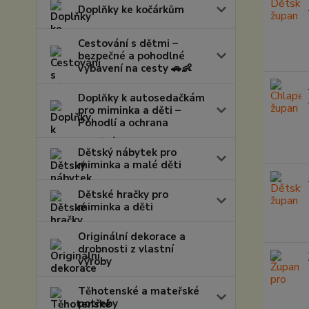
Doplňky ke kočárkům
Cestování s dětmi –
bezpečné a pohodlné
vybavení na cesty 🚗👶
Doplňky k autosedačkám
pro miminka a děti –
Pohodlí a ochrana
Dětský nábytek pro
miminka a malé děti
Dětské hračky pro
miminka a děti
Originální dekorace a
drobnosti z vlastní
výroby
Těhotenské a mateřské
potřeby