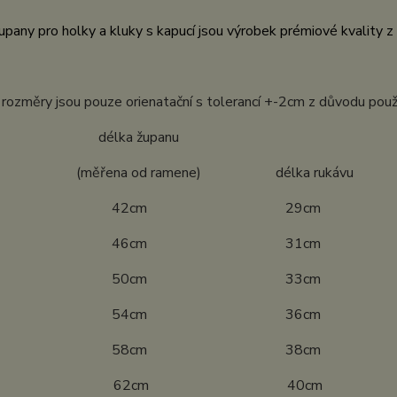
pany pro holky a kluky s kapucí jsou výrobek prémiové kvality 
ozměry jsou pouze orienatační s tolerancí +-2cm z důvodu použ
ost délka županu
ena od ramene) délka rukávu
4 42cm 29cm
0 46cm 31cm
6 50cm 33cm
2 54cm 36cm
8 58cm 38cm
04 62cm 40cm