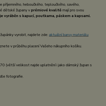
ce příjemného, heboučkého, teploučkého, savého,
até dětské župany v
prémiové kvalitě
mají pro svou
je vyráběn s kapucí, poutkama, páskem a kapsami.
župánky vyrobit, najdete zde:
aktuální barvy materiálu
nete v průběhu placení Vašeho nákupního košíku.
70 (větší velikost najde uplatnění i jako dámský župan s
dle fotografie.