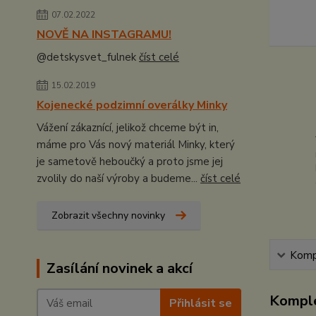
07.02.2022
NOVĚ NA INSTAGRAMU!
@detskysvet_fulnek
číst celé
15.02.2019
Kojenecké podzimní overálky Minky
Vážení zákaznící, jelikož chceme být in,
máme pro Vás nový materiál Minky, který
je sametově heboučký a proto jsme jej
zvolily do naší výroby a budeme...
číst celé
Zobrazit všechny novinky
Kompl
Zasílání novinek a akcí
Komple
Přihlásit se