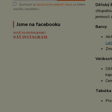
Dětský ž
Souhlasím se
zpracováním osobních údajů
za účelem
rozesílky newsletteru.
chlupaťou
jemnost a
Jsme na facebooku
Barvy:
NOVĚ NA INSTAGRAMU!
Akt
NÁŠ INSTAGRAM
La
Změ
Velikost
Dět
kapu
Cen
Tabulka 
Pro