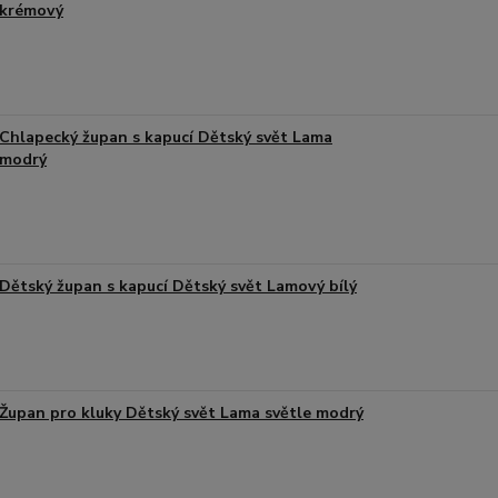
krémový
Chlapecký župan s kapucí Dětský svět Lama
modrý
Dětský župan s kapucí Dětský svět Lamový bílý
Župan pro kluky Dětský svět Lama světle modrý