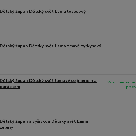
Dětský župan Dětský svět Lama lososový
Dětský župan Dětský svět Lama tmavě tyrkysový
Dětský župan Dětský svět lamový se jménem a
Vyrobíme na zák
obrázkem
praco
Dětský župan s výšivkou Dětský svět Lama
zelený