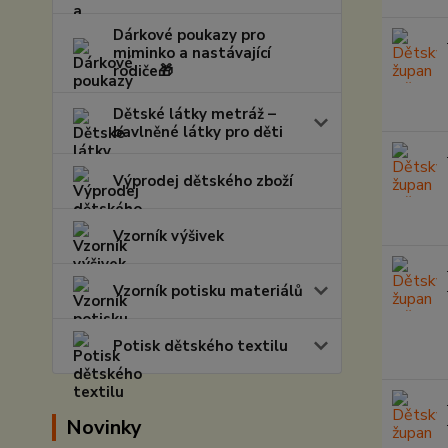
Dárkové poukazy pro
miminko a nastávající
rodiče🎁
Dětské látky metráž –
bavlněné látky pro děti
Výprodej dětského zboží
Vzorník výšivek
Vzorník potisku materiálů
Potisk dětského textilu
Novinky