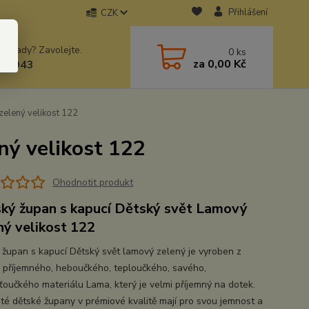
Přihlášení
CZK
 si rady? Zavolejte.
0
ks
za
0,00 Kč
78943
zelený velikost 122
ný velikost 122
Ohodnotit produkt
ký župan s kapucí Dětský svět Lamový
ný velikost 122
 župan s kapucí Dětský svět lamový zelený je vyroben z
 příjemného, heboučkého, teploučkého, savého,
ťoučkého materiálu Lama, který je velmi příjemný na dotek.
té dětské župany v prémiové kvalitě mají pro svou jemnost a