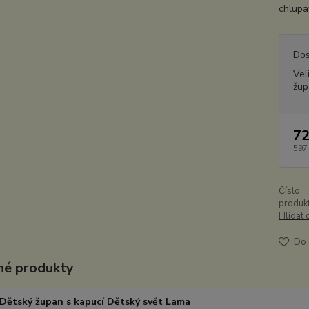
chlupat
Dos
Vel
žup
72
597
Číslo
produkt
Hlídat 
Do 
é produkty
Dětský župan s kapucí Dětský svět Lama