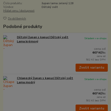
Číslo produktu:
župan lama zelený 128
Výrobce:
Dětský svět
Hlídat cenu / dostupnost
Do oblíbených
Podobné produkty
Dětský župan s kapucí Dětský svět
Skladem v e-shopu
Lama krémový
cena od
607 Kč
/
ks
cena od
502 Kč
bez DPH
Zvolit variantu
Chlapecký župan s kapucí Dětský svět
Skladem v e-shopu
Lama modrý
cena od
607 Kč
/
ks
cena od
502 Kč
bez DPH
Zvolit variantu