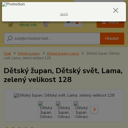
0
ks
CZK
604278943
za
0,00 Kč
Zavřít
Menu
Hledat
Úvod
Dětské župany
Dětské župany Lama
Dětský župan, Dětský
svět, Lama, zelený velikost 128
Dětský župan, Dětský svět, Lama,
zelený velikost 128