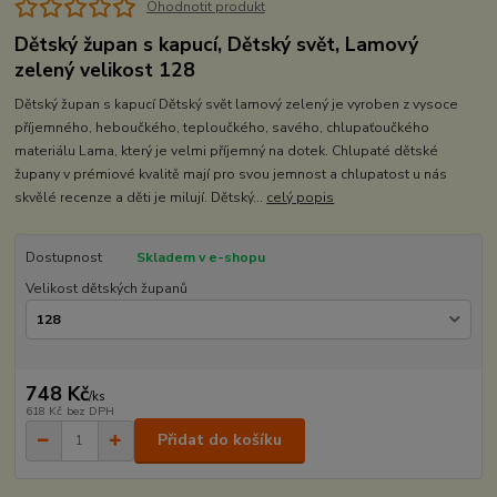
Ohodnotit produkt
Dětský župan s kapucí, Dětský svět, Lamový
zelený velikost 128
Dětský župan s kapucí Dětský svět lamový zelený je vyroben z vysoce
příjemného, heboučkého, teploučkého, savého, chlupaťoučkého
materiálu Lama, který je velmi příjemný na dotek. Chlupaté dětské
župany v prémiové kvalitě mají pro svou jemnost a chlupatost u nás
skvělé recenze a děti je milují. Dětský...
celý popis
Dostupnost
Skladem v e-shopu
Velikost dětských županů
748 Kč
/
ks
618 Kč
bez DPH
Přidat do košíku