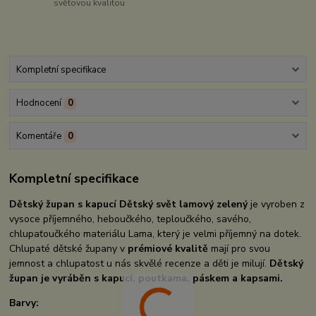
světovou kvalitou
Kompletní specifikace
Hodnocení
0
Komentáře
0
Kompletní specifikace
Dětský župan s kapucí Dětský svět lamový zelený
je vyroben z
vysoce příjemného, heboučkého, teploučkého, savého,
chlupaťoučkého materiálu Lama, který je velmi příjemný na dotek.
Chlupaté dětské župany v
prémiové kvalitě
mají pro svou
jemnost a chlupatost u nás skvělé recenze a děti je milují.
Dětský
župan je vyráběn s kapucí, poutkama, páskem a kapsami.
Barvy: