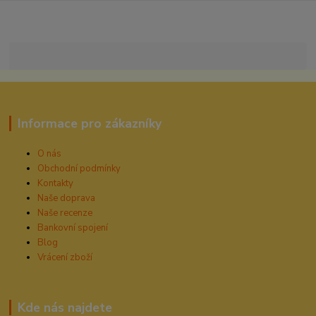
Informace pro zákazníky
O nás
Obchodní podmínky
Kontakty
Naše doprava
Naše recenze
Bankovní spojení
Blog
Vrácení zboží
Kde nás najdete