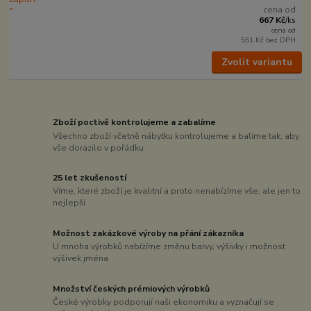
cena od
667 Kč
/
ks
cena od
551 Kč
bez DPH
Zvolit variantu
Zboží poctivě kontrolujeme a zabalíme
Všechno zboží včetně nábytku kontrolujeme a balíme tak, aby
vše dorazilo v pořádku
25 let zkušeností
Víme, které zboží je kvalitní a proto nenabízíme vše, ale jen to
nejlepší
Možnost zakázkové výroby na přání zákazníka
U mnoha výrobků nabízíme změnu barvy, výšivky i možnost
výšivek jména
Množství českých prémiových výrobků
České výrobky podporují naši ekonomiku a vyznačují se