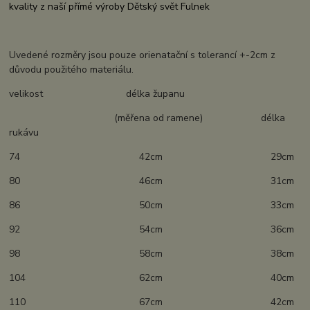
kvality z naší přímé výroby Dětský svět Fulnek
Uvedené rozměry jsou pouze orienatační s tolerancí +-2cm z
důvodu použitého materiálu.
velikost délka županu
(měřena od ramene) délka
rukávu
74 42cm 29cm
80 46cm 31cm
86 50cm 33cm
92 54cm 36cm
98 58cm 38cm
104 62cm 40cm
110 67cm 42cm