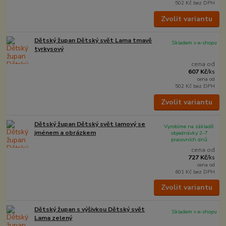
502 Kč
bez DPH
Zvolit variantu
Dětský župan Dětský svět Lama tmavě
Skladem v e-shopu
tyrkysový
cena od
607 Kč
/
ks
cena od
502 Kč
bez DPH
Zvolit variantu
Dětský župan Dětský svět lamový se
Vyrobíme na základě
jménem a obrázkem
objednávky 2-7
pracovních dnů
cena od
727 Kč
/
ks
cena od
601 Kč
bez DPH
Zvolit variantu
Dětský župan s výšivkou Dětský svět
Skladem v e-shopu
Lama zelený