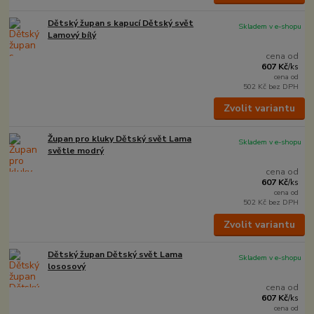
Dětský župan s kapucí Dětský svět
Skladem v e-shopu
Lamový bílý
cena od
607 Kč
/
ks
cena od
502 Kč
bez DPH
Zvolit variantu
Župan pro kluky Dětský svět Lama
Skladem v e-shopu
světle modrý
cena od
607 Kč
/
ks
cena od
502 Kč
bez DPH
Zvolit variantu
Dětský župan Dětský svět Lama
Skladem v e-shopu
lososový
cena od
607 Kč
/
ks
cena od