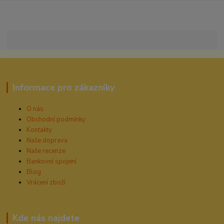
Informace pro zákazníky
O nás
Obchodní podmínky
Kontakty
Naše doprava
Naše recenze
Bankovní spojení
Blog
Vrácení zboží
Kde nás najdete