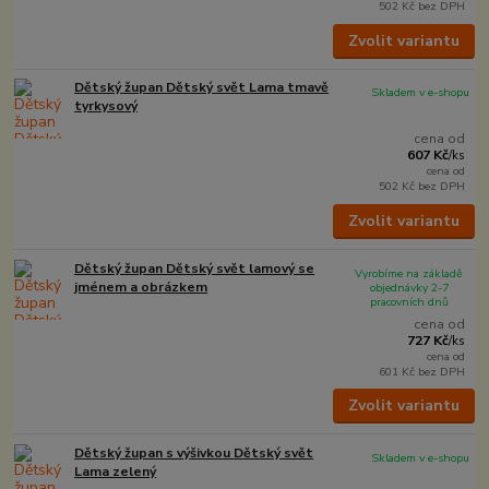
502 Kč
bez DPH
Zvolit variantu
Dětský župan Dětský svět Lama tmavě
Skladem v e-shopu
tyrkysový
cena od
607 Kč
/
ks
cena od
502 Kč
bez DPH
Zvolit variantu
Dětský župan Dětský svět lamový se
Vyrobíme na základě
jménem a obrázkem
objednávky 2-7
pracovních dnů
cena od
727 Kč
/
ks
cena od
601 Kč
bez DPH
Zvolit variantu
Dětský župan s výšivkou Dětský svět
Skladem v e-shopu
Lama zelený