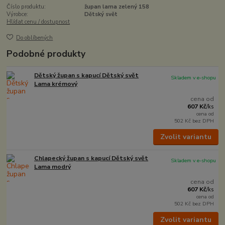
Číslo produktu:
župan lama zelený 158
Výrobce:
Dětský svět
Hlídat cenu / dostupnost
Do oblíbených
Podobné produkty
Dětský župan s kapucí Dětský svět
Skladem v e-shopu
Lama krémový
cena od
607 Kč
/
ks
cena od
502 Kč
bez DPH
Zvolit variantu
Chlapecký župan s kapucí Dětský svět
Skladem v e-shopu
Lama modrý
cena od
607 Kč
/
ks
cena od
502 Kč
bez DPH
Zvolit variantu