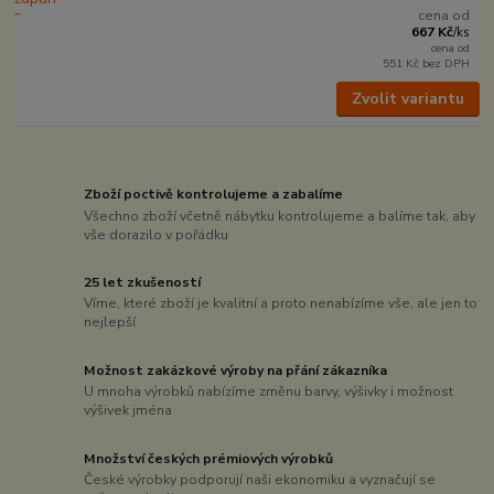
cena od
667 Kč
/
ks
cena od
551 Kč
bez DPH
Zvolit variantu
Zboží poctivě kontrolujeme a zabalíme
Všechno zboží včetně nábytku kontrolujeme a balíme tak, aby
vše dorazilo v pořádku
25 let zkušeností
Víme, které zboží je kvalitní a proto nenabízíme vše, ale jen to
nejlepší
Možnost zakázkové výroby na přání zákazníka
U mnoha výrobků nabízíme změnu barvy, výšivky i možnost
výšivek jména
Množství českých prémiových výrobků
České výrobky podporují naši ekonomiku a vyznačují se