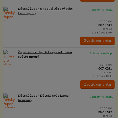
Dětský župan s kapucí Dětský svět
Skladem v e-shopu
Lamový bílý
cena od
607 Kč
/
ks
cena od
502 Kč
bez DPH
Zvolit variantu
Župan pro kluky Dětský svět Lama
Skladem v e-shopu
světle modrý
cena od
607 Kč
/
ks
cena od
502 Kč
bez DPH
Zvolit variantu
Dětský župan Dětský svět Lama
Skladem v e-shopu
lososový
cena od
607 Kč
/
ks
cena od