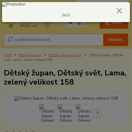
0
ks
CZK
604278943
za
0,00 Kč
Zavřít
Menu
Hledat
Úvod
Dětské župany
Dětské župany Lama
Dětský župan, Dětský
svět, Lama, zelený velikost 158
Dětský župan, Dětský svět, Lama,
zelený velikost 158