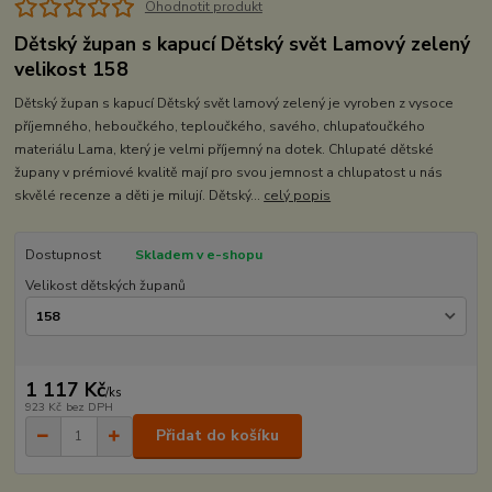
Ohodnotit produkt
Dětský župan s kapucí Dětský svět Lamový zelený
velikost 158
Dětský župan s kapucí Dětský svět lamový zelený je vyroben z vysoce
příjemného, heboučkého, teploučkého, savého, chlupaťoučkého
materiálu Lama, který je velmi příjemný na dotek. Chlupaté dětské
župany v prémiové kvalitě mají pro svou jemnost a chlupatost u nás
skvělé recenze a děti je milují. Dětský...
celý popis
Dostupnost
Skladem v e-shopu
Velikost dětských županů
1 117 Kč
/
ks
923 Kč
bez DPH
Přidat do košíku