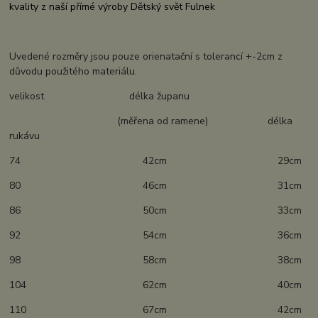
kvality z naší přímé výroby Dětský svět Fulnek
Uvedené rozměry jsou pouze orienatační s tolerancí +-2cm z
důvodu použitého materiálu.
velikost délka županu
(měřena od ramene) délka
rukávu
74 42cm 29cm
80 46cm 31cm
86 50cm 33cm
92 54cm 36cm
98 58cm 38cm
104 62cm 40cm
110 67cm 42cm