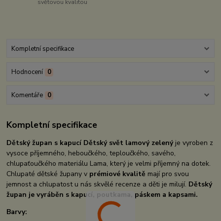
světovou kvalitou
Kompletní specifikace
Hodnocení
0
Komentáře
0
Kompletní specifikace
Dětský župan s kapucí Dětský svět lamový zelený
je vyroben z
vysoce příjemného, heboučkého, teploučkého, savého,
chlupaťoučkého materiálu Lama, který je velmi příjemný na dotek.
Chlupaté dětské župany v
prémiové kvalitě
mají pro svou
jemnost a chlupatost u nás skvělé recenze a děti je milují.
Dětský
župan je vyráběn s kapucí, poutkama, páskem a kapsami.
Barvy: