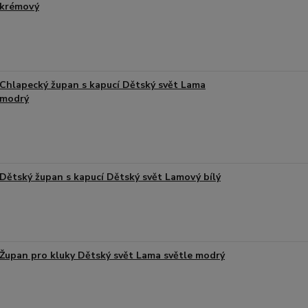
krémový
Chlapecký župan s kapucí Dětský svět Lama
modrý
Dětský župan s kapucí Dětský svět Lamový bílý
Župan pro kluky Dětský svět Lama světle modrý