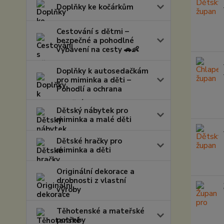
Doplňky ke kočárkům
Cestování s dětmi –
bezpečné a pohodlné
vybavení na cesty 🚗👶
Doplňky k autosedačkám
pro miminka a děti –
Pohodlí a ochrana
Dětský nábytek pro
miminka a malé děti
Dětské hračky pro
miminka a děti
Originální dekorace a
drobnosti z vlastní
výroby
Těhotenské a mateřské
potřeby