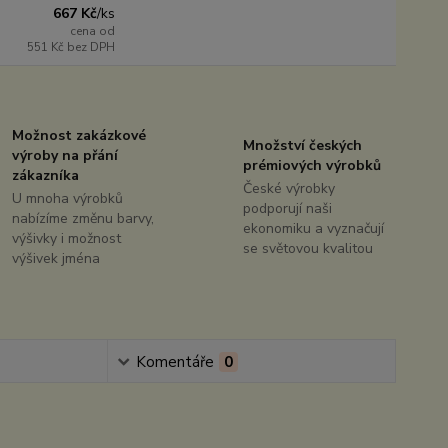
667 Kč
/
ks
cena od
551 Kč
bez DPH
Možnost zakázkové
Množství českých
výroby na přání
prémiových výrobků
zákazníka
České výrobky
U mnoha výrobků
podporují naši
nabízíme změnu barvy,
ekonomiku a vyznačují
výšivky i možnost
se světovou kvalitou
výšivek jména
Komentáře
0