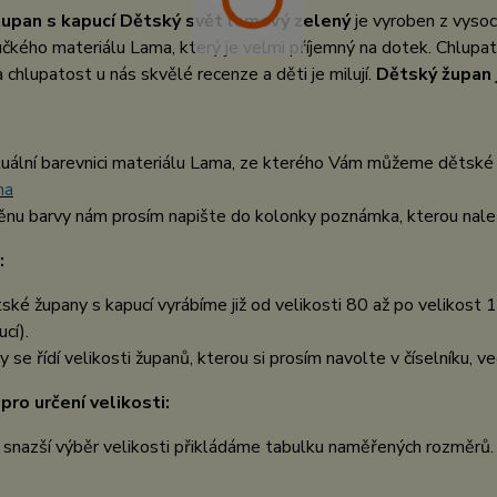
upan s kapucí Dětský svět lamový zelený
je vyroben z vyso
čkého materiálu Lama, který je velmi příjemný na dotek. Chlup
 chlupatost u nás skvělé recenze a děti je milují.
Dětský župan 
uální barevnici materiálu Lama, ze kterého Vám můžeme dětské 
ma
nu barvy nám prosím napište do kolonky poznámka, kterou nalez
:
ské župany s kapucí vyrábíme již od velikosti 80 až po velikost 1
cí).
y se řídí velikosti županů, kterou si prosím navolte v číselníku, ve
pro určení velikosti:
 snazší výběr velikosti přikládáme tabulku naměřených rozměrů.