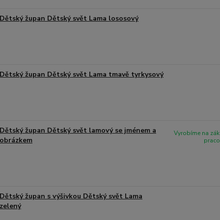
Dětský župan Dětský svět Lama lososový
Dětský župan Dětský svět Lama tmavě tyrkysový
Dětský župan Dětský svět lamový se jménem a
Vyrobíme na zák
obrázkem
praco
Dětský župan s výšivkou Dětský svět Lama
zelený