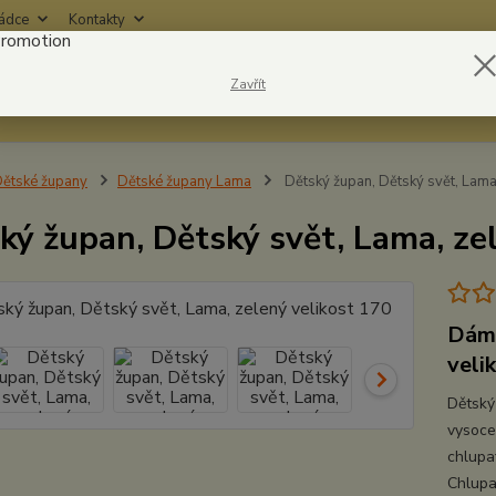
rádce
Kontakty
Nevíte
Zavřít
Hledat
6042
ětské župany
Dětské župany Lama
Dětský župan, Dětský svět, Lama
ký župan, Dětský svět, Lama, ze
Dáms
veli
Dětský
vysoce
chlupa
Chlupa