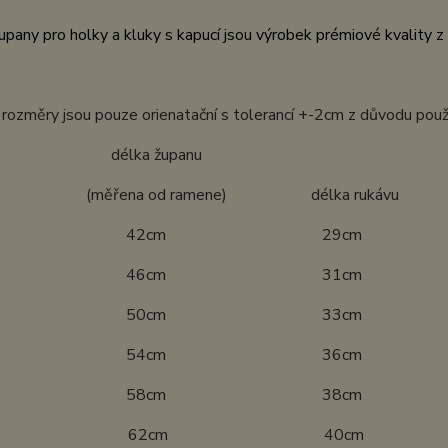
pany pro holky a kluky s kapucí jsou výrobek prémiové kvality 
ozměry jsou pouze orienatační s tolerancí +-2cm z důvodu použ
ost délka županu
ena od ramene) délka rukávu
4 42cm 29cm
0 46cm 31cm
6 50cm 33cm
2 54cm 36cm
8 58cm 38cm
04 62cm 40cm