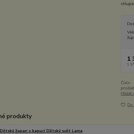
chlupat
Dos
Vel
žup
1 
1 0
Číslo
produkt
Hlídat 
Do 
é produkty
Dětský župan s kapucí Dětský svět Lama