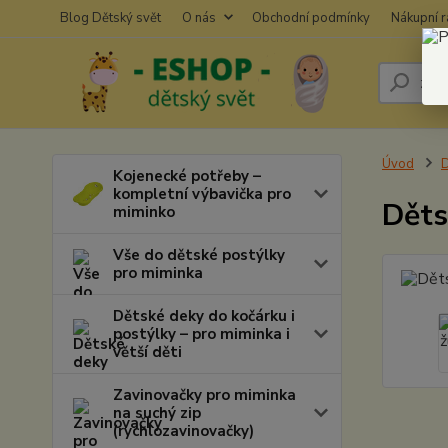
Blog Dětský svět
O nás
Obchodní podmínky
Nákupní 
Úvod
D
Kojenecké potřeby –
kompletní výbavička pro
Děts
miminko
Vše do dětské postýlky
pro miminka
Dětské deky do kočárku i
postýlky – pro miminka i
větší děti
Zavinovačky pro miminka
na suchý zip
(rychlozavinovačky)