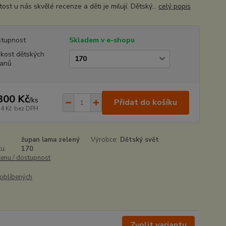
ost u nás skvělé recenze a děti je milují. Dětský...
celý popis
tupnost
Skladem v e-shopu
ikost dětských
anů
300 Kč
/
ks
Přidat do košíku
74 Kč
bez DPH
župan lama zelený
Výrobce:
Dětský svět
u:
170
cenu / dostupnost
oblíbených
Zvolit variantu