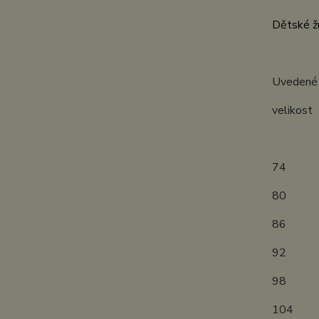
Dětské žu
Uvedené r
velik
(měř
7
8
8
9
9
1