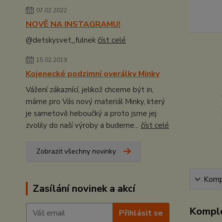
07.02.2022
NOVĚ NA INSTAGRAMU!
@detskysvet_fulnek
číst celé
15.02.2019
Kojenecké podzimní overálky Minky
Vážení zákaznící, jelikož chceme být in,
máme pro Vás nový materiál Minky, který
je sametově heboučký a proto jsme jej
zvolily do naší výroby a budeme...
číst celé
Zobrazit všechny novinky
Kompl
Zasílání novinek a akcí
Komple
Přihlásit se