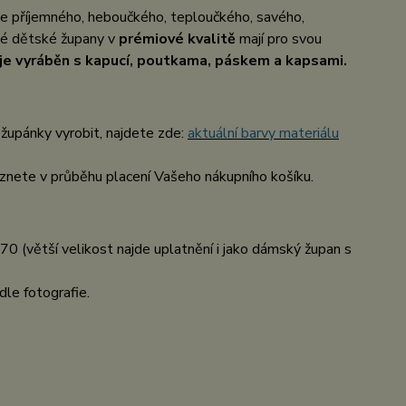
ce příjemného, heboučkého, teploučkého, savého,
até dětské župany v
prémiové kvalitě
mají pro svou
je vyráběn s kapucí, poutkama, páskem a kapsami.
župánky vyrobit, najdete zde:
aktuální barvy materiálu
nete v průběhu placení Vašeho nákupního košíku.
70 (větší velikost najde uplatnění i jako dámský župan s
dle fotografie.