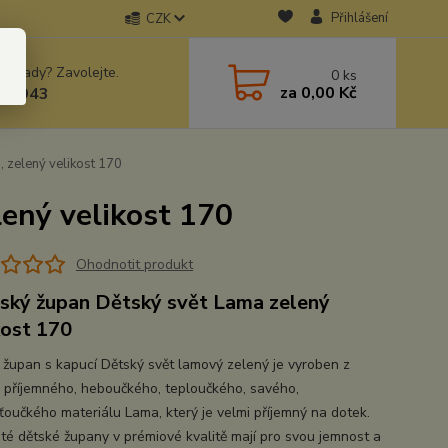
Přihlášení
CZK
 si rady? Zavolejte.
0
ks
za
0,00 Kč
78943
, zelený velikost 170
lený velikost 170
Ohodnotit produkt
ký župan Dětský svět Lama zelený
kost 170
 župan s kapucí Dětský svět lamový zelený je vyroben z
 příjemného, heboučkého, teploučkého, savého,
ťoučkého materiálu Lama, který je velmi příjemný na dotek.
té dětské župany v prémiové kvalitě mají pro svou jemnost a