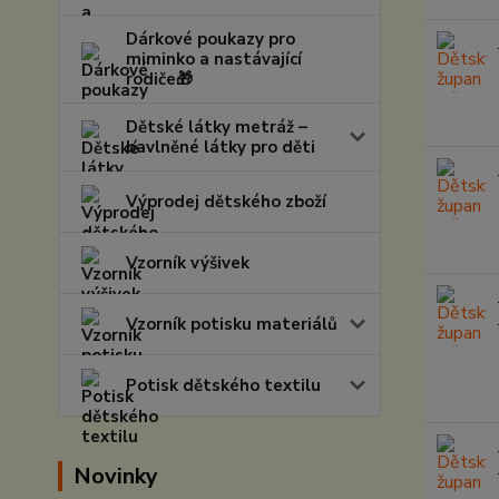
Dárkové poukazy pro
miminko a nastávající
rodiče🎁
Dětské látky metráž –
bavlněné látky pro děti
Výprodej dětského zboží
Vzorník výšivek
Vzorník potisku materiálů
Potisk dětského textilu
Novinky