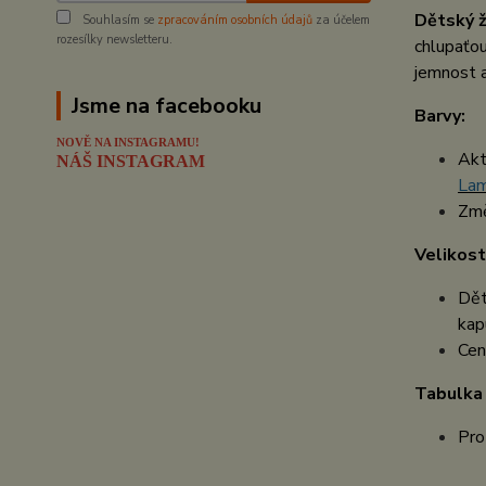
Dětský ž
Souhlasím se
zpracováním osobních údajů
za účelem
rozesílky newsletteru.
chlupaťou
jemnost a
Jsme na facebooku
Barvy:
NOVĚ NA INSTAGRAMU!
Akt
NÁŠ INSTAGRAM
La
Změ
Velikost
Dět
kapu
Cen
Tabulka 
Pro