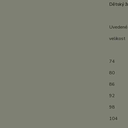
Dětský žu
Uvedené r
velik
(měř
7
8
8
9
9
1