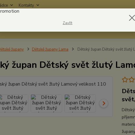
rádce
Kontakty
Nevíte
Zavřít
Hledat
6042
ětské župany
Dětské župany Lama
Dětský župan Dětský svět žlutý 
ký župan Dětský svět žlutý Lam
Děts
svět
Dětský
příjem
materi
župany