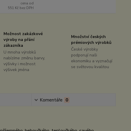
cena od
551 Kč
bez DPH
Možnost zakázkové
Množství českých
výroby na přání
prémiových výrobků
zákazníka
České výrobky
U mnoha výrobků
podporují naši
nabízíme změnu barvy,
ekonomiku a vyznačují
výšivky i možnost
se světovou kvalitou
výšivek jména
Komentáře
0
 příjemného, heboučkého, teploučkého, savého,