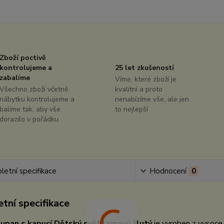
Zboží poctivě
kontrolujeme a
25 let zkušeností
zabalíme
Víme, které zboží je
Všechno zboží včetně
kvalitní a proto
nábytku kontrolujeme a
nenabízíme vše, ale jen
balíme tak, aby vše
to nejlepší
dorazilo v pořádku
etní specifikace
Hodnocení
0
tní specifikace
upan s kapucí Dětský svět lamový žlutý
je vyroben z vysoce