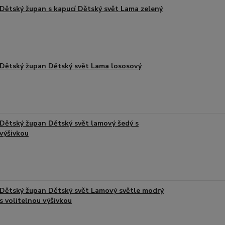
Dětský župan s kapucí Dětský svět Lama zelený
Dětský župan Dětský svět Lama lososový
Dětský župan Dětský svět lamový šedý s
výšivkou
Dětský župan Dětský svět Lamový světle modrý
s volitelnou výšivkou