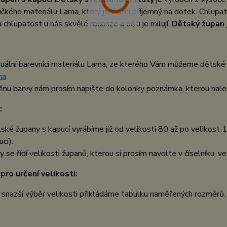
čkého materiálu Lama, který je velmi příjemný na dotek. Chlup
 chlupatost u nás skvělé recenze a děti je milují.
Dětský župan 
uální barevnici materiálu Lama, ze kterého Vám můžeme dětské 
ma
nu barvy nám prosím napište do kolonky poznámka, kterou nalez
:
ské župany s kapucí vyrábíme již od velikosti 80 až po velikost 1
cí).
y se řídí velikosti županů, kterou si prosím navolte v číselníku, ve
pro určení velikosti:
 snazší výběr velikosti přikládáme tabulku naměřených rozměrů.