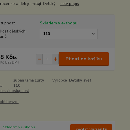
recenze a děti je milují. Dětský ...
celý popis
tupnost
Skladem v e-shopu
ikost dětských
anů
8 Kč
/
ks
Přidat do košíku
 Kč
bez DPH
župan lama žlutý
Výrobce:
Dětský svět
u:
110
cenu / dostupnost
oblíbených
Skladem v e-shopu
Zvolit variantu