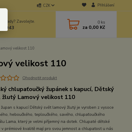
Přihlášení
CZK
 si rady? Zavolejte.
0
ks
za
0,00 Kč
78943
Lamový velikost 110
ový velikost 110
Ohodnotit produkt
ký chlupaťoučký župánek s kapucí, Dětský
, žlutý Lamový velikost 110
 župan s kapucí Dětský svět lamový žlutý je vyroben z vysoce
ného, heboučkého, teploučkého, savého, chlupaťoučkého
álu Lama, který je velmi příjemný na dotek. Chlupaté dětské
 v prémiové kvalitě mají pro svou jemnost a chlupatost u nás