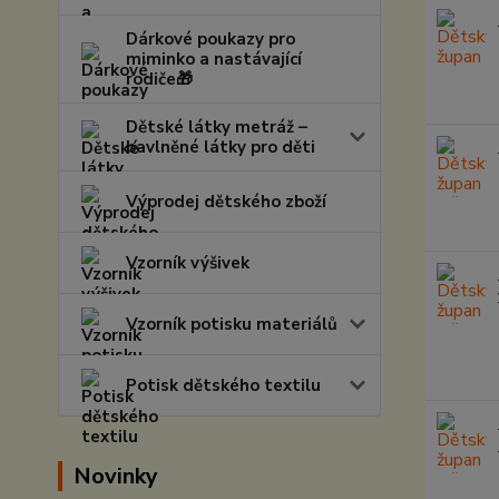
Dárkové poukazy pro
miminko a nastávající
rodiče🎁
Dětské látky metráž –
bavlněné látky pro děti
Výprodej dětského zboží
Vzorník výšivek
Vzorník potisku materiálů
Potisk dětského textilu
Novinky