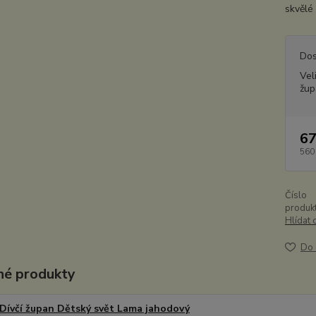
skvělé 
Dos
Vel
žup
67
560
Číslo
produkt
Hlídat 
Do 
é produkty
Dívčí župan Dětský svět Lama jahodový