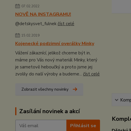
07.02.2022
NOVĚ NA INSTAGRAMU!
@detskysvet_fulnek
číst celé
15.02.2019
Kojenecké podzimní overálky Minky
Vážení zákaznící, jelikož chceme být in,
máme pro Vás nový materiál Minky, který
je sametově heboučký a proto jsme jej
zvolily do naší výroby a budeme...
číst celé
Zobrazit všechny novinky
Kompl
Zasílání novinek a akcí
Komple
Přihlásit se
Dětský ž