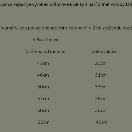
pan s kapucí je výrobek prémiové kvality z naší přímé výroby D
ozměry jsou pouze orienatační s tolerancí +-2cm z důvodu použ
ost délka županu
ena od ramene) délka rukávu
4 42cm 29cm
0 46cm 31cm
6 50cm 33cm
2 54cm 36cm
8 58cm 38cm
04 62cm 40cm