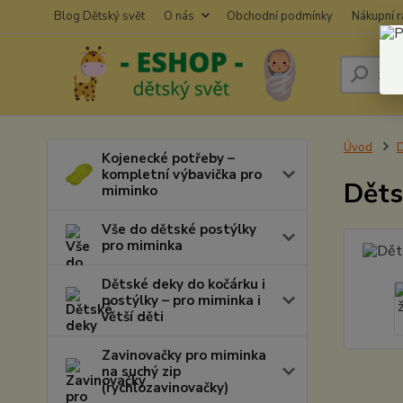
Blog Dětský svět
O nás
Obchodní podmínky
Nákupní 
Úvod
D
Kojenecké potřeby –
kompletní výbavička pro
Děts
miminko
Vše do dětské postýlky
pro miminka
Dětské deky do kočárku i
postýlky – pro miminka i
větší děti
Zavinovačky pro miminka
na suchý zip
(rychlozavinovačky)