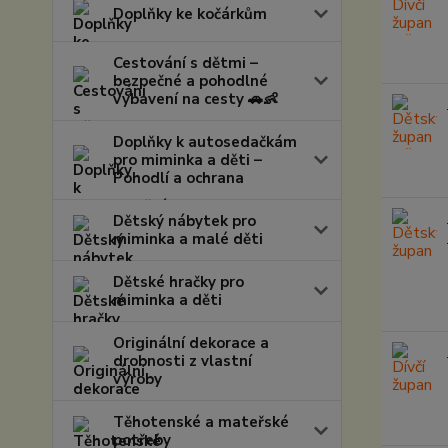
Doplňky ke kočárkům
Cestování s dětmi –
bezpečné a pohodlné
vybavení na cesty 🚗👶
Doplňky k autosedačkám
pro miminka a děti –
Pohodlí a ochrana
Dětský nábytek pro
miminka a malé děti
Dětské hračky pro
miminka a děti
Originální dekorace a
drobnosti z vlastní
výroby
Těhotenské a mateřské
potřeby