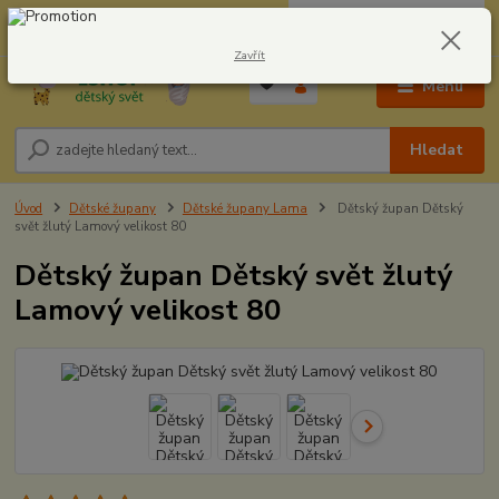
0
ks
CZK
604278943
za
0,00 Kč
Zavřít
Menu
Hledat
Úvod
Dětské župany
Dětské župany Lama
Dětský župan Dětský
svět žlutý Lamový velikost 80
Dětský župan Dětský svět žlutý
Lamový velikost 80