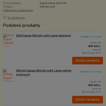
Číslo produktu:
župan lama žlutý 80
Výrobce:
Dětský svět
Hlídat cenu / dostupnost
Do oblíbených
Podobné produkty
Dívčí župan Dětský svět Lama jahodový
Skladem v e-shopu
cena od
607 Kč
/
ks
cena od
502 Kč
bez DPH
Zvolit variantu
Dětský župan Dětský svět Lama světle
Skladem v e-shopu
tyrkysový
cena od
607 Kč
/
ks
cena od
502 Kč
bez DPH
Zvolit variantu