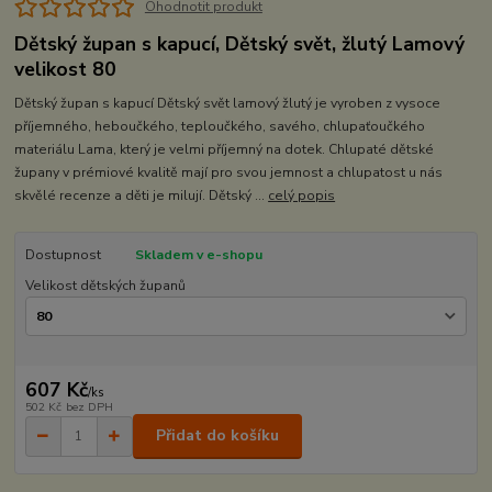
Ohodnotit produkt
Dětský župan s kapucí, Dětský svět, žlutý Lamový
velikost 80
Dětský župan s kapucí Dětský svět lamový žlutý je vyroben z vysoce
příjemného, heboučkého, teploučkého, savého, chlupaťoučkého
materiálu Lama, který je velmi příjemný na dotek. Chlupaté dětské
župany v prémiové kvalitě mají pro svou jemnost a chlupatost u nás
skvělé recenze a děti je milují. Dětský ...
celý popis
Dostupnost
Skladem v e-shopu
Velikost dětských županů
607 Kč
/
ks
502 Kč
bez DPH
Přidat do košíku