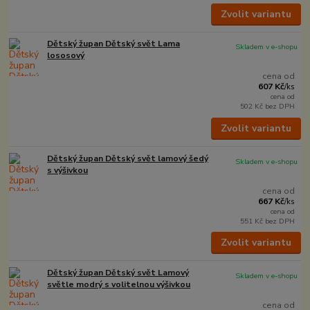
Zvolit variantu
Dětský župan Dětský svět Lama
Skladem v e-shopu
lososový
cena od
607 Kč
/
ks
cena od
502 Kč
bez DPH
Zvolit variantu
Dětský župan Dětský svět lamový šedý
Skladem v e-shopu
s výšivkou
cena od
667 Kč
/
ks
cena od
551 Kč
bez DPH
Zvolit variantu
Dětský župan Dětský svět Lamový
Skladem v e-shopu
světle modrý s volitelnou výšivkou
cena od