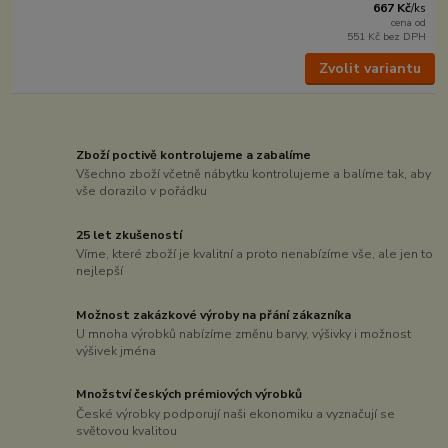
667 Kč
/
ks
cena od
551 Kč
bez DPH
Zvolit variantu
Zboží poctivě kontrolujeme a zabalíme
Všechno zboží včetně nábytku kontrolujeme a balíme tak, aby
vše dorazilo v pořádku
25 let zkušeností
Víme, které zboží je kvalitní a proto nenabízíme vše, ale jen to
nejlepší
Možnost zakázkové výroby na přání zákazníka
U mnoha výrobků nabízíme změnu barvy, výšivky i možnost
výšivek jména
Množství českých prémiových výrobků
České výrobky podporují naši ekonomiku a vyznačují se
světovou kvalitou