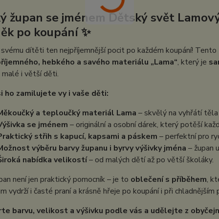
ý župan se jménem Dětský svět Lamov
ěk po koupání ✨
svému dítěti ten nejpříjemnější pocit po každém koupání! Tento
říjemného, hebkého a savého materiálu „Lama“
, který je
sa
 malé i větší děti.
i ho zamilujete vy i vaše děti:
Měkoučký a teploučký materiál Lama
– skvělý na vyhřátí těl
Výšivka se jménem
– originální a osobní dárek, který potěší ka
Praktický střih s kapucí, kapsami a páskem
– perfektní pro r
Možnost výběru barvy županu i byrvy výšivky jména
– župan u
Široká nabídka velikostí
– od malých dětí až po větší školáky.
an není jen praktický pomocník – je to
oblečení s příběhem
, k
m vydrží i časté praní a krásně hřeje po koupání i při chladnějším 
te barvu, velikost a výšivku podle vás a udělejte z obyče