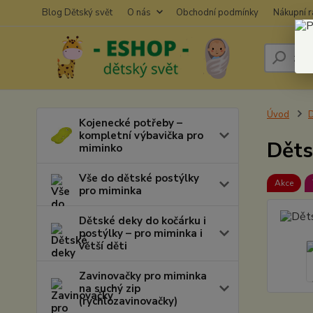
Blog Dětský svět
O nás
Obchodní podmínky
Nákupní 
Úvod
D
Kojenecké potřeby –
kompletní výbavička pro
Děts
miminko
Vše do dětské postýlky
Akce
pro miminka
Dětské deky do kočárku i
postýlky – pro miminka i
větší děti
Zavinovačky pro miminka
na suchý zip
(rychlozavinovačky)