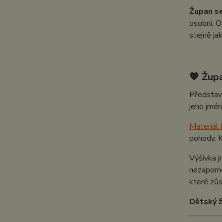
Župan s
osobní. O
stejně ja
💖 Župa
Představ
jeho jmén
Materiál
pohody. K
Výšivka j
nezapomen
které zůs
Dětský 