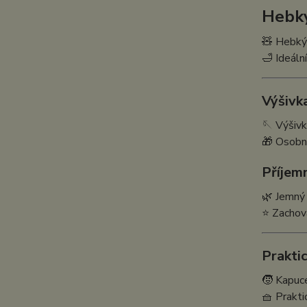
Hebký
🧸 Hebký 
🛁 Ideáln
Výšivka
🪡 Výšiv
🎁 Osobní
Příjem
🌿 Jemný 
⭐ Zachová
Prakti
🧒 Kapuce
🧺 Prakti