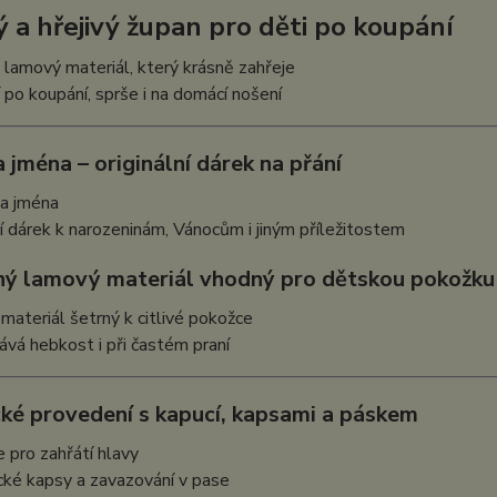
 a hřejivý župan pro děti po koupání
lamový materiál, který krásně zahřeje
í po koupání, sprše i na domácí nošení
 jména – originální dárek na přání
ka jména
 dárek k narozeninám, Vánocům i jiným příležitostem
ný lamový materiál vhodný pro dětskou pokožku
materiál šetrný k citlivé pokožce
vá hebkost i při častém praní
cké provedení s kapucí, kapsami a páskem
 pro zahřátí hlavy
cké kapsy a zavazování v pase