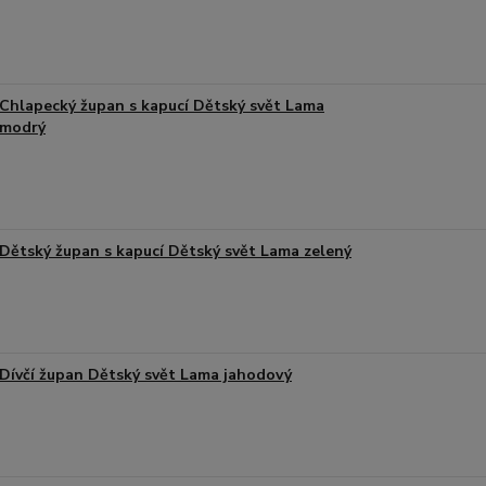
Chlapecký župan s kapucí Dětský svět Lama
modrý
Dětský župan s kapucí Dětský svět Lama zelený
Dívčí župan Dětský svět Lama jahodový