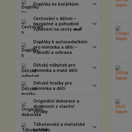
Doplňky ke kočárkům
Cestování s dětmi –
bezpečné a pohodlné
vybavení na cesty 🚗👶
Doplňky k autosedačkám
pro miminka a děti –
Pohodlí a ochrana
Dětský nábytek pro
miminka a malé děti
Dětské hračky pro
miminka a děti
Originální dekorace a
drobnosti z vlastní
výroby
Těhotenské a mateřské
potřeby