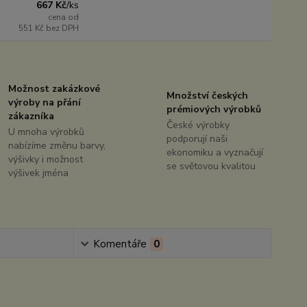
667 Kč
/
ks
cena od
551 Kč
bez DPH
Možnost zakázkové
Množství českých
výroby na přání
prémiových výrobků
zákazníka
České výrobky
U mnoha výrobků
podporují naši
nabízíme změnu barvy,
ekonomiku a vyznačují
výšivky i možnost
se světovou kvalitou
výšivek jména
Komentáře
0