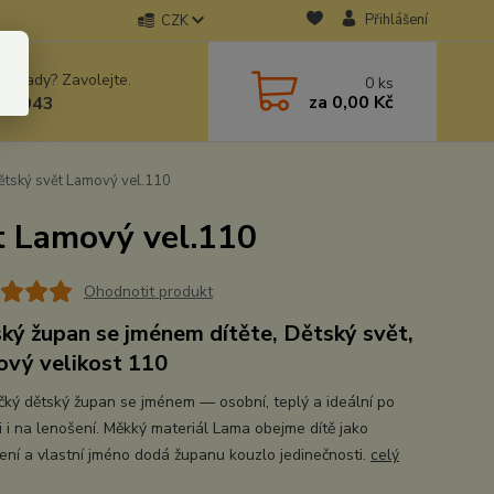
Přihlášení
CZK
 si rady? Zavolejte.
0
ks
za
0,00 Kč
78943
tský svět Lamový vel.110
t Lamový vel.110
Ohodnotit produkt
ký župan se jménem dítěte, Dětský svět,
vý velikost 110
ký dětský župan se jménem — osobní, teplý a ideální po
i i na lenošení. Měkký materiál Lama obejme dítě jako
ení a vlastní jméno dodá županu kouzlo jedinečnosti.
celý