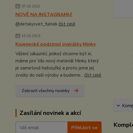
07.02.2022
NOVĚ NA INSTAGRAMU!
@detskysvet_fulnek
číst celé
15.02.2019
Kojenecké podzimní overálky Minky
Vážení zákaznící, jelikož chceme být in,
máme pro Vás nový materiál Minky, který
je sametově heboučký a proto jsme jej
zvolily do naší výroby a budeme...
číst celé
Zobrazit všechny novinky
Kompl
Zasílání novinek a akcí
Komple
Přihlásit se