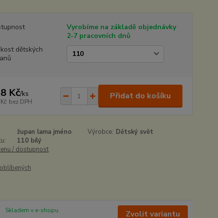
tupnost
Vyrobíme na základě objednávky
2-7 pracovních dnů
ikost dětských
anů
8 Kč
/
ks
Přidat do košíku
 Kč
bez DPH
župan lama jméno
Výrobce:
Dětský svět
u:
110 bílý
cenu / dostupnost
oblíbených
Skladem v e-shopu
Zvolit variantu