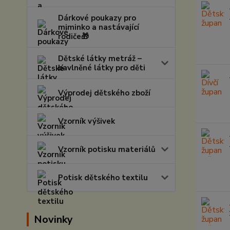
Dárkové poukazy pro
miminko a nastávající
rodiče🎁
Dětské látky metráž –
bavlněné látky pro děti
Výprodej dětského zboží
Vzorník výšivek
Vzorník potisku materiálů
Potisk dětského textilu
Novinky