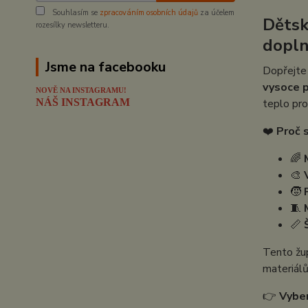
Souhlasím se
zpracováním osobních údajů
za účelem
Dětsk
rozesílky newsletteru.
dopln
Jsme na facebooku
Dopřejte 
vysoce p
NOVĚ NA INSTAGRAMU!
NÁŠ INSTAGRAM
teplo pro
❤️
Proč s
🌈
🎨
🧒
🧵
📏
Tento žup
materiálů
👉
Vyber