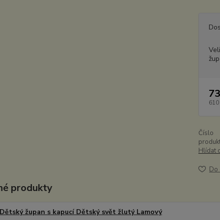
Dos
Vel
žup
73
610
Číslo
produkt
Hlídat 
Do 
é produkty
Dětský župan s kapucí Dětský svět žlutý Lamový