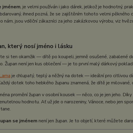
e jménem
, je velmi používán i jako dárek, jelikož je hodnotný, pra
bdarovaný, ihned pozná, že se zajištěním tohoto velmi pěkného dár
ko nám, jsou vděční zákazníci za jeho zakázkovou výrobu, viz hvě
n, který nosí jméno i lásku
te si ten okamžik — dítě po koupeli, jemně osušené, zabalené 
o. Župan není jen kus oblečení — je to první malý dárkový poklad, k
 Lama
je chlupatý, teplý a něžný na dotek — ideální pro citlivou
aždý dotek toho hebkého županu znamená, že dítě je milované, c
ména promění župan v osobní kousek — něco, co je jen jeho. Dík
utelnou hodnotu. Ať už jde o narozeniny, Vánoce, nebo jen spon
tane.
župan se jménem
není jen župan. Je to objetí, které můžete daro