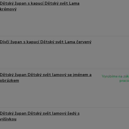
Dětský župan s kapucí Dětský svět Lama
krémový
Dívčí župan s kapucí Dětský svět Lama červený
Dětský župan Dětský svět lamový se jménem a
Vyrobíme na zák
obrázkem
praco
Dětský župan Dětský svět lamový šedý s
výšivkou