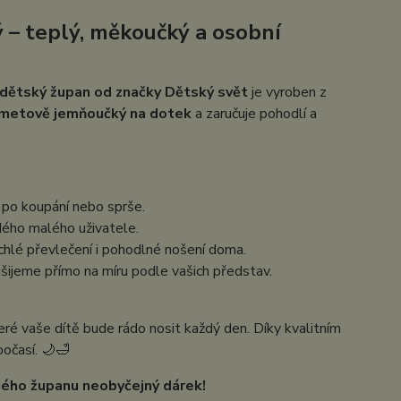
ý
– teplý, měkoučký a osobní
dětský župan od značky Dětský svět
je vyroben z
metově jemňoučký na dotek
a zaručuje pohodlí a
a po koupání nebo sprše.
ždého malého uživatele.
ychlé převlečení i pohodlné nošení doma.
šijeme přímo na míru podle vašich představ.
teré vaše dítě bude rádo nosit každý den. Díky kvalitním
počasí. 🌙🛁
jného županu neobyčejný dárek!