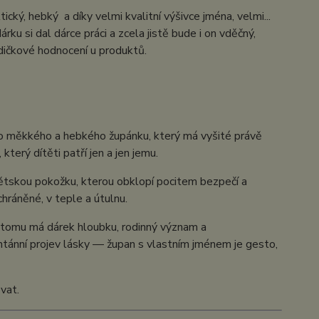
ktický, hebký a díky velmi kvalitní výšivce jména, velmi...
ku si dal dárce práci a zcela jistě bude i on vděčný,
zdičkové hodnocení u produktů.
do měkkého a hebkého župánku, který má vyšité právě
terý dítěti patří jen a jen jemu.
 dětskou pokožku, kterou obklopí pocitem bezpečí a
hráněné, v teple a útulnu.
y tomu má dárek hloubku, rodinný význam a
tánní projev lásky — župan s vlastním jménem je gesto,
vat.