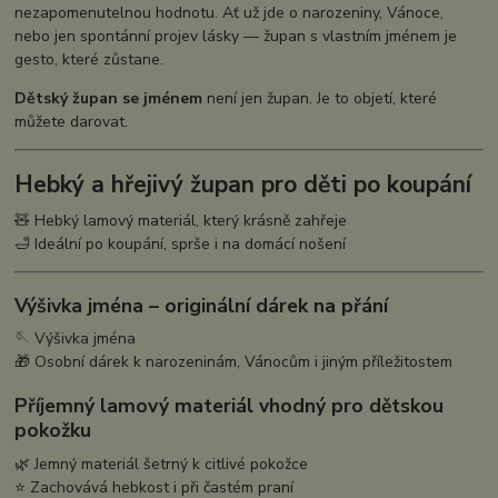
nezapomenutelnou hodnotu. Ať už jde o narozeniny, Vánoce,
nebo jen spontánní projev lásky — župan s vlastním jménem je
gesto, které zůstane.
Dětský župan se jménem
není jen župan. Je to objetí, které
můžete darovat.
Hebký a hřejivý župan pro děti po koupání
🧸 Hebký lamový materiál, který krásně zahřeje
🛁 Ideální po koupání, sprše i na domácí nošení
Výšivka jména – originální dárek na přání
🪡 Výšivka jména
🎁 Osobní dárek k narozeninám, Vánocům i jiným příležitostem
Příjemný lamový materiál vhodný pro dětskou
pokožku
🌿 Jemný materiál šetrný k citlivé pokožce
⭐ Zachovává hebkost i při častém praní