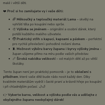
malé i větší děti.
❤️
Proč si ho zamilujete vy i vaše děti:
🌈
Měkoučký a teploučký materiál Lama
– skvělý na
vyhřátí těla po koupání nebo sprše.
🎨
Výšivka se jménem
– originální a osobní dárek, který
potěší každého malého uživatele.
🧒
Praktický střih s kapucí, kapsami a páskem
– perfektní
pro rychlé převlečení i pohodlné nošení doma.
🧵
Možnost výběru barvy županu i byrvy výšivky jména
–
župan ušijeme přímo na míru podle vašich představ.
📏
Široká nabídka velikostí
– od malých dětí až po větší
školáky.
Tento župan není jen praktický pomocník – je to
oblečení s
příběhem
, které vaše dítě bude rádo nosit každý den. Díky
kvalitním materiálům vydrží i časté praní a krásně hřeje po koupání
i při chladnějším počasí. 🌙🛁
👉
Vyberte barvu, velikost a výšivku podle vás a udělejte z
obyčejného županu neobyčejný dárek!