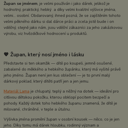
Župan se jménem
, je velmi používán i jako dárek, jelikož je
hodnotný, praktický, hebký a díky velmi kvalitní výšivce jména,
velmi... osobní. Obdarovaný, ihned pozná, že se zajištěním tohoto
velmi pěkného dárku si dal dárce práci a zcela jistě bude i on
vděčný, stejně jako nám, jsou vděční zákazníci za jeho zakázkovou
výrobu, viz hvězdičkové hodnocení u produktů.
💖 Župan, který nosí jméno i lásku
Představte si ten okamžik — dítě po koupeli, jemně osušené,
zabalené do měkkého a hebkého župánku, který má vyšité právě
jeho jméno. Župan není jen kus oblečení — je to první malý
dárkový poklad, který dítěti patří jen a jen jemu.
Materiál Lama
je chlupatý, teplý a něžný na dotek — ideální pro
citlivou dětskou pokožku, kterou obklopí pocitem bezpečí a
pohody. Každý dotek toho hebkého županu znamená, že dítě je
milované, chráněné, v teple a útulnu.
Výšivka jména promění župan v osobní kousek — něco, co je jen
jeho. Díky tomu má dárek hloubku, rodinný význam a