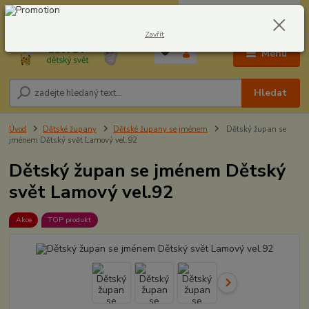
0
ks
CZK
604278943
za
0,00 Kč
Zavřít
Menu
Hledat
Úvod
Dětské župany
Dětské župany se jménem
Dětský župan se
jménem Dětský svět Lamový vel.92
Dětský župan se jménem Dětský
svět Lamový vel.92
Akce
TOP produkt