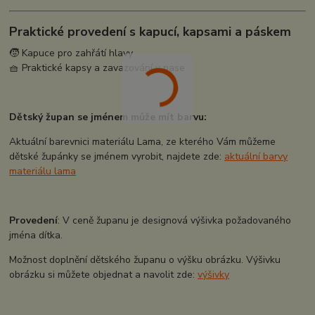
Praktické provedení s kapucí, kapsami a páskem
🧒 Kapuce pro zahřátí hlavy
🧺 Praktické kapsy a zavazování v pase
Dětský župan se jménem může mít barvu:
Aktuální barevnici materiálu Lama, ze kterého Vám můžeme
dětské župánky se jménem vyrobit, najdete zde:
aktuální barvy
materiálu lama
Provedení
: V ceně županu je designová výšivka požadovaného
jména dítka.
Možnost doplnění dětského županu o výšku obrázku. Výšivku
obrázku si můžete objednat a navolit zde:
výšivky