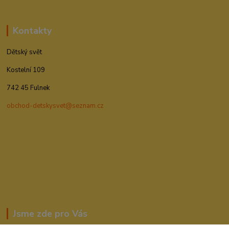
Kontakty
Dětský svět
Kostelní 109
742 45 Fulnek
obchod-detskysvet@seznam.cz
Jsme zde pro Vás