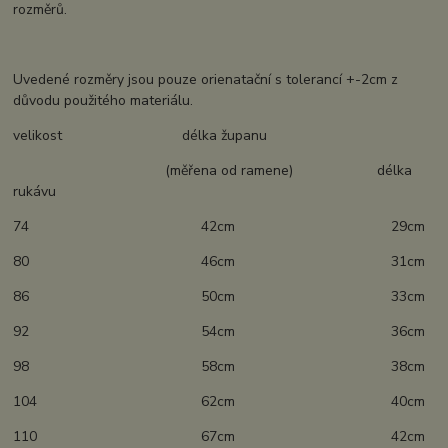
rozměrů.
Uvedené rozměry jsou pouze orienatační s tolerancí +-2cm z
důvodu použitého materiálu.
velikost délka županu
(měřena od ramene) délka
rukávu
74 42cm 29cm
80 46cm 31cm
86 50cm 33cm
92 54cm 36cm
98 58cm 38cm
104 62cm 40cm
110 67cm 42cm