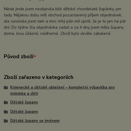
Nikde jinde jsem neobjevila bílé dětské chundelaté župánky, jen
tady. Nějakou dobu měl obchod pozastavený příjem objednávek,
ale zavolala jsem tam a moc milý pán mě ujistil, že je to jen na pár
dní. Do týdne šla objednávka zadat a za 4 dny jsem měla župany
doma. Jsou úžasné, nádherné. Zboží bylo skvěle zabalené.
Původ zboží
Zboží zařazeno v kategoriích
Kojenecké a dětské oblečení – kompletní výbavička pro
miminka a děti
Dětské župany
Dětské župany
Dětské župany se jménem