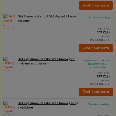
Zvolit variantu
Dívčí župan s kapucí Dětský svět Lama
Skladem v e-shopu
červený
cena od
607 Kč
/
ks
cena od
502 Kč
bez DPH
Zvolit variantu
Dětský župan Dětský svět lamový se
Vyrobíme na základě
jménem a obrázkem
objednávky 2-7
pracovních dnů
cena od
727 Kč
/
ks
cena od
601 Kč
bez DPH
Zvolit variantu
Dětský župan Dětský svět lamový šedý
Skladem v e-shopu
s výšivkou
cena od