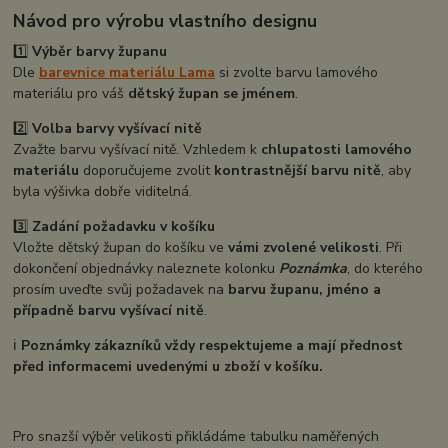
Návod pro výrobu vlastního designu
1️⃣
Výběr barvy županu
Dle
barevnice materiálu Lama
si zvolte barvu lamového
materiálu pro váš
dětský župan se jménem
.
2️⃣
Volba barvy vyšívací nitě
Zvažte barvu vyšívací nitě. Vzhledem k
chlupatosti lamového
materiálu
doporučujeme zvolit
kontrastnější barvu nitě
, aby
byla výšivka dobře viditelná.
3️⃣
Zadání požadavku v košíku
Vložte dětský župan do košíku ve
vámi zvolené velikosti
. Při
dokončení objednávky naleznete kolonku
Poznámka
, do kterého
prosím uveďte svůj požadavek na
barvu županu, jméno a
případně barvu vyšívací nitě
.
ℹ️
Poznámky zákazníků vždy respektujeme a mají přednost
před informacemi uvedenými u zboží v košíku.
Pro snazší výběr velikosti přikládáme tabulku naměřených