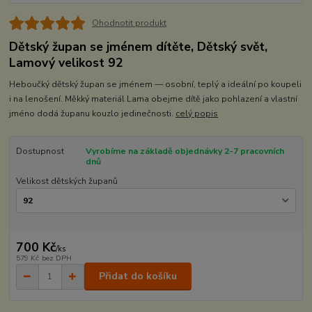
Ohodnotit produkt
Dětský župan se jménem dítěte, Dětský svět,
Lamový velikost 92
Heboučký dětský župan se jménem — osobní, teplý a ideální po koupeli
i na lenošení. Měkký materiál Lama obejme dítě jako pohlazení a vlastní
jméno dodá županu kouzlo jedinečnosti.
celý popis
Dostupnost
Vyrobíme na základě objednávky 2-7 pracovních
dnů
Velikost dětských županů
700 Kč
/
ks
579 Kč
bez DPH
Přidat do košíku