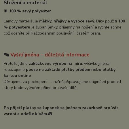
Složení a materiál
🧵
100 % savý polyester
Lamový materiál je
měkký, hřejivý a vysoce savý
. Díky použití
100
% polyesteru
je župan lehký, příjemný na nošení a rychle schne,
což oceníte při každodenním používání i častém praní.
🔤
Vyšití jména – důležitá informace
Protože jde o
zakázkovou výrobu na míru
, výšivku jména
realizujeme
pouze na základě platby předem nebo platby
kartou online
.
Děkujeme za pochopení — ručně připravujeme originální produkt,
který bude vytvořen přímo pro vaše dítě.
Po přijetí platby se župánek se jménem zakázkově pro Vás
vyrobí a odešle k Vám.🎁