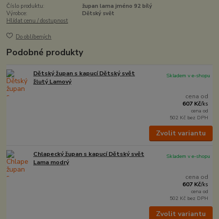
Číslo produktu:
župan lama jméno 92 bílý
Výrobce:
Dětský svět
Hlídat cenu / dostupnost
Do oblíbených
Podobné produkty
Dětský župan s kapucí Dětský svět
Skladem v e-shopu
žlutý Lamový
cena od
607 Kč
/
ks
cena od
502 Kč
bez DPH
Zvolit variantu
Chlapecký župan s kapucí Dětský svět
Skladem v e-shopu
Lama modrý
cena od
607 Kč
/
ks
cena od
502 Kč
bez DPH
Zvolit variantu