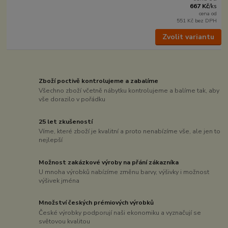
667 Kč
/
ks
cena od
551 Kč
bez DPH
Zvolit variantu
Zboží poctivě kontrolujeme a zabalíme
Všechno zboží včetně nábytku kontrolujeme a balíme tak, aby
vše dorazilo v pořádku
25 let zkušeností
Víme, které zboží je kvalitní a proto nenabízíme vše, ale jen to
nejlepší
Možnost zakázkové výroby na přání zákazníka
U mnoha výrobků nabízíme změnu barvy, výšivky i možnost
výšivek jména
Množství českých prémiových výrobků
České výrobky podporují naši ekonomiku a vyznačují se
světovou kvalitou