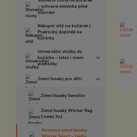
Sluneční clony na kočárek
– ochrana miminka před
sluncem
Nákupní sítě na kočárek |
Praktický doplněk ke
kočárku
Univerzální vložky do
kočárku – letní i zimní
podložky
Zimní fusaky pro děti
Zimní fusaky Sensillo
Zimní fusaky Winter Bag
Combi 3v1
Rostoucí zimní fusaky
Winter Sport – teplo