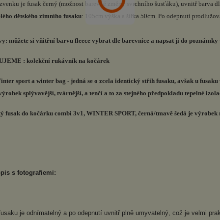
 zvenku je fusak černý (možnost barevné změny svrchního šusťáku), uvnitř barva dl
lého dětského zimního fusaku
: 105cm výška a šířka 50cm. Po odepnutí prodlužov
: můžete si vňitřní barvu fleece vybrat dle barevnice a napsat ji do poznámky
EME : kolekční rukávník na kočárek
nter sport a winter bag - jedná se o zcela identický střih fusaku, avšak u fusaku
ýrobek splývavější, tvárnější, a tenčí a to za stejného předpokladu tepelné izola
ký fusak do kočárku combi 3v1, WINTER SPORT, černá/tmavě šedá je výrobek na
pis s fotografiemi:
fusaku je odnímatelný a po odepnutí uvnitř plně umyvatelný, což je velmi prakt