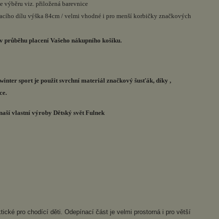
e výběru viz. přiložená barevnice
acího dílu výška 84cm / velmi vhodné i pro menší korbičky značkových
 v průběhu placení Vašeho nákupního košíku.
 winter sport je použit svrchní materiál značkový šusťák, díky ,
ce.
ší vlastní výroby Dětský svět Fulnek
ické pro chodící děti. Odepínací část je velmi prostorná i pro větší