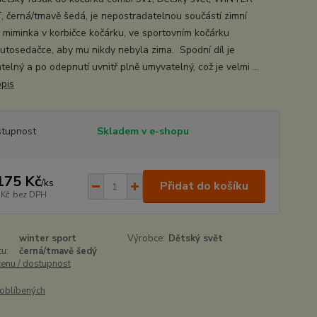
 černá/tmavě šedá, je nepostradatelnou součástí zimní
 miminka v korbičce kočárku, ve sportovním kočárku
utosedačce, aby mu nikdy nebyla zima. Spodní díl je
elný a po odepnutí uvnitř plně umyvatelný, což je velmi ...
opis
tupnost
Skladem v e-shopu
175 Kč
/
ks
Přidat do košíku
 Kč
bez DPH
winter sport
Výrobce:
Dětský svět
u:
černá/tmavě šedý
cenu / dostupnost
oblíbených