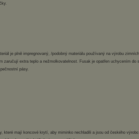
čky.
teriál je plně impregnovaný, /podobný materiálu používaný na výrobu zimní
m zaručují extra teplo a nežmolkovatelnost. Fusak je opatřen uchycením do sp
pečnostní pásy.
y, které mají koncové krytí, aby miminko nechladili a jsou od českého výrob