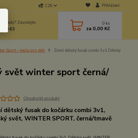
Přihlášení
CZK
 si rady? Zavolejte.
0
ks
za
0,00 Kč
78943
er Sport – teplo pro děti
Zimní dětský fusak combi 3v1 Dětský
 svět winter sport černá/
Ohodnotit produkt
í dětský fusak do kočárku combi 3v1,
ký svět, WINTER SPORT, černá/tmavě
dětský fusak do kočárku combi 3v1, Dětský svět, WINTER