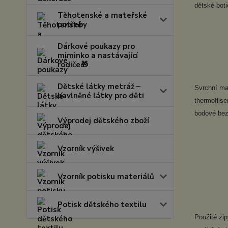
dětské boti
Těhotenské a mateřské
potřeby
Dárkové poukazy pro
miminko a nastávající
rodiče🎁
Dětské látky metráž –
Svrchní ma
bavlněné látky pro děti
thermoflise
bodové bez
Výprodej dětského zboží
Vzorník výšivek
Vzorník potisku materiálů
Potisk dětského textilu
Použité zip