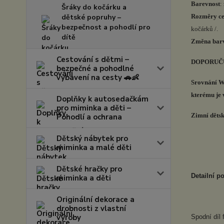
Barevnost
:
Šráky do kočárku a
dětské popruhy –
Rozměry ce
bezpečnost a pohodlí pro
kočárků /.
dítě
Změna barvy
Cestování s dětmi –
DOPORUČUJ
bezpečné a pohodlné
vybavení na cesty 🚗👶
Srovnání Wi
kterému je v
Doplňky k autosedačkám
pro miminka a děti –
Zimní děts
Pohodlí a ochrana
Dětský nábytek pro
miminka a malé děti
Dětské hračky pro
Detailní po
miminka a děti
Originální dekorace a
drobnosti z vlastní
výroby
Spodní díl 