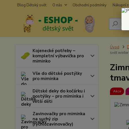
Blog Dětský svět
O nás
Obchodní podmínky
Nákupní 
Úvod
D
Kojenecké potřeby –
svět winter
kompletní výbavička pro
miminko
Zimn
Vše do dětské postýlky
tmav
pro miminka
Dětské deky do kočárku i
Akce
postýlky – pro miminka i
větší děti
Zavinovačky pro miminka
na suchý zip
(rychlozavinovačky)