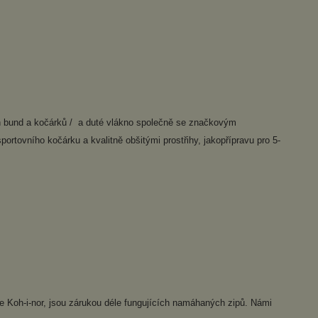
ch bund a kočárků / a duté vlákno společně se značkovým
ortovního kočárku a kvalitně obšitými prostřihy, jakopřípravu pro 5-
ce Koh-i-nor, jsou zárukou déle fungujících namáhaných zipů. Námi