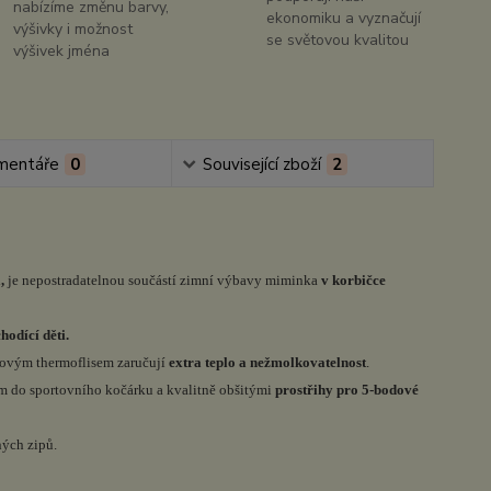
nabízíme změnu barvy,
ekonomiku a vyznačují
výšivky i možnost
se světovou kvalitou
výšivek jména
mentáře
0
Související zboží
2
á,
je nepostradatelnou součástí zimní výbavy miminka
v korbičce
hodící děti.
čkovým thermoflisem zaručují
extra teplo a nežmolkovatelnost
.
 do sportovního kočárku a kvalitně obšitými
prostřihy pro 5-bodové
ných zipů.