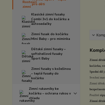
pro děti
Klasické zimní fusaky
Combi 3v1 do kočárku a
autosedačky
Zimní fusak do kočárku
Kompl
Mini Baby – pro miminka
Dětské zimní fusaky –
Komple
softshellové fusaky
Sport Baby
Zimní děts
kočárku, v
Zimní fusaky s kožešinou
Spodní díl
j
– teplé fusaky do
Svrchní mat
kočárku
Zimní dětsk
Zimní rukavníky ke
bezpečnostn
kočárku – ochrana rukou v
Použité
zip
chladu
Zimní dětsk