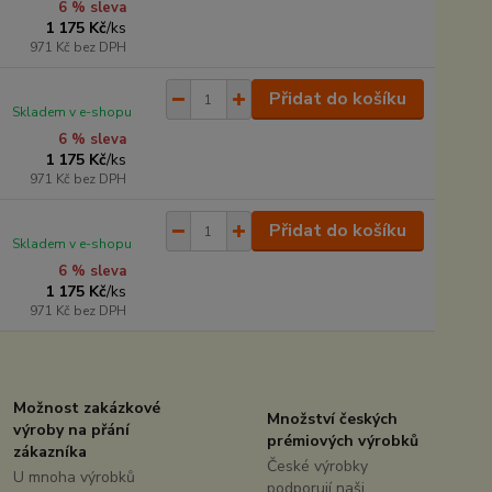
6 % sleva
1 175 Kč
/
ks
971 Kč
bez DPH
Přidat do košíku
Skladem v e-shopu
6 % sleva
1 175 Kč
/
ks
971 Kč
bez DPH
Přidat do košíku
Skladem v e-shopu
6 % sleva
1 175 Kč
/
ks
971 Kč
bez DPH
Možnost zakázkové
Množství českých
výroby na přání
prémiových výrobků
zákazníka
České výrobky
U mnoha výrobků
podporují naši