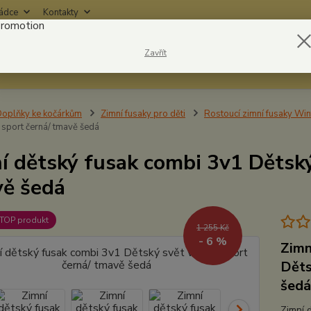
rádce
Kontakty
Nevíte
Zavřít
Hledat
6042
oplňky ke kočárkům
Zimní fusaky pro děti
Rostoucí zimní fusaky Wint
 sport černá/ tmavě šedá
í dětský fusak combi 3v1 Dětský
ě šedá
TOP produkt
1 255 Kč
- 6 %
Zimn
Děts
šedá
Zimní 