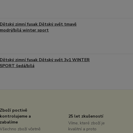
Dětský zimní fusak Dětský svět tmavě
modrý/bílá winter sport
Dětský zimní fusak Dětský svět 3v1 WINTER
SPORT šedá/bílá
Zboží poctivě
kontrolujeme a
25 let zkušeností
zabalíme
Víme, které zboží je
Všechno zboží včetně
kvalitní a proto