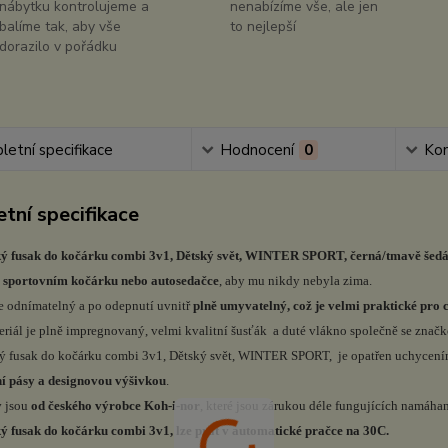
nábytku kontrolujeme a
nenabízíme vše, ale jen
balíme tak, aby vše
to nejlepší
dorazilo v pořádku
etní specifikace
Hodnocení
0
Ko
tní specifikace
ký fusak do kočárku combi 3v1, Dětský svět, WINTER SPORT, černá/tmavě šed
e sportovním kočárku nebo autosedačce
, aby mu nikdy nebyla zima.
e odnímatelný a po odepnutí uvnitř
plně umyvatelný, což je velmi praktické pro c
eriál je plně impregnovaný, velmi kvalitní šusťák a duté vlákno společně se zna
ý fusak do kočárku combi 3v1, Dětský svět, WINTER SPORT, je opatřen uchycením
í pásy a designovou výšivkou
.
y
jsou
od českého výrobce Koh-i-nor
, které jsou zárukou déle fungujících namáha
ý fusak do kočárku combi 3v1, lze prát v automatické pračce na 30C.