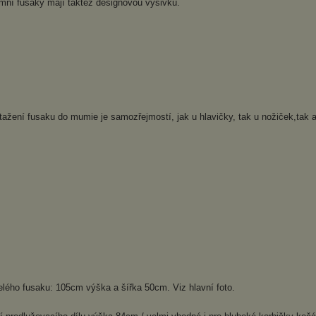
imní fusaky mají taktéž designovou výšivku.
ažení fusaku do mumie je samozřejmostí, jak u hlavičky, tak u nožiček,tak ab
lého fusaku: 105cm výška a šířka 50cm. Viz hlavní foto.