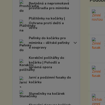
Podobn
Bavlněná a nepromokavá
prostěradla pro miminka
Pláštěnky na kočárky |
Ochrana proti dešti a
větru
Peřinky do kočárku pro
miminka – dětské peřinky
a soupravy
Korekční polštářky do
kočárku | Pohodlí a
správná opora
Jarní a podzimní fusaky do
kočárku
Slunečníky na kočárek