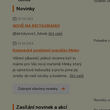
vyrábění z
Novinky
07.02.2022
NOVĚ NA INSTAGRAMU!
@detskysvet_fulnek
číst celé
Pohodlné zt
15.02.2019
Kojenecké podzimní overálky Minky
Vážení zákaznící, jelikož chceme být in,
máme pro Vás nový materiál Minky, který
je sametově heboučký a proto jsme jej
zvolily do naší výroby a budeme...
číst celé
Zobrazit všechny novinky
Rozměry ce
Zasílání novinek a akcí