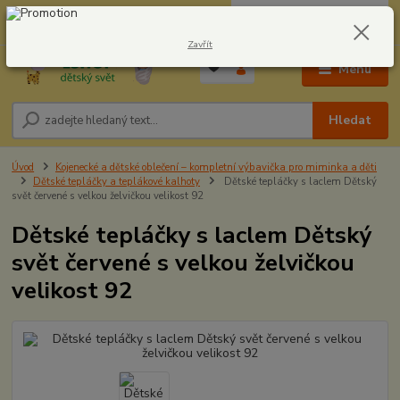
0
ks
CZK
604278943
za
0,00 Kč
Zavřít
Menu
Hledat
Úvod
Kojenecké a dětské oblečení – kompletní výbavička pro miminka a děti
Dětské tepláčky a teplákové kalhoty
Dětské tepláčky s laclem Dětský
svět červené s velkou želvičkou velikost 92
Dětské tepláčky s laclem Dětský
svět červené s velkou želvičkou
velikost 92