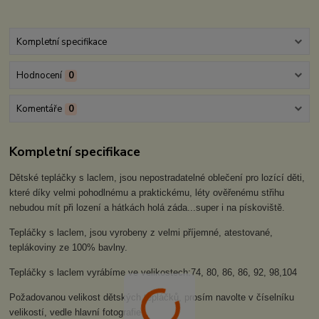
Kompletní specifikace
Hodnocení
0
Komentáře
0
Kompletní specifikace
Dětské tepláčky s laclem, jsou nepostradatelné oblečení pro lozící děti,
které díky velmi pohodlnému a praktickému, léty ověřenému střihu
nebudou mít při lození a hátkách holá záda...super i na pískoviště.
Tepláčky s laclem, jsou vyrobeny z velmi příjemné, atestované,
teplákoviny ze 100% bavlny.
Tepláčky s laclem vyrábíme ve velikostech:74, 80, 86, 86, 92, 98,104
Požadovanou velikost dětských tepláčků, prosím navolte v číselníku
velikostí, vedle hlavní fotografie.