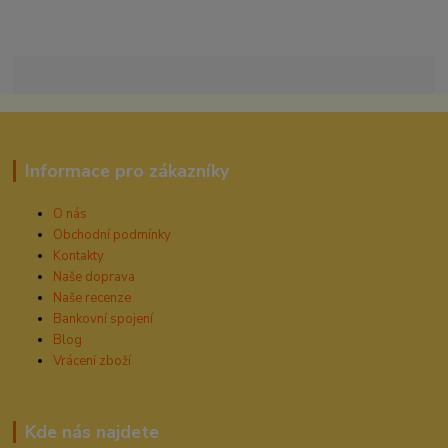
Informace pro zákazníky
O nás
Obchodní podmínky
Kontakty
Naše doprava
Naše recenze
Bankovní spojení
Blog
Vrácení zboží
Kde nás najdete