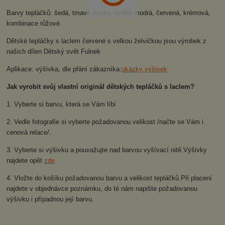
Barvy tepláčků: šedá, tmavě modrá, světle modrá, červená, krémová,
kombinace růžové.
Dětské tepláčky s laclem červené s velkou želvičkou jsou výrobek z
našich dílen Dětský svět Fulnek
Aplikace: výšivka, dle přání zákazníka:
ukázky výšivek
Jak vyrobit svůj vlastní originál dětských tepláčků s laclem?
1. Vyberte si barvu, která se Vám líbí
2. Vedle fotografie si vyberte požadovanou velikost /načte se Vám i
cenová relace/.
3. Vyberte si výšivku a pouvažujte nad barvou vyšívací nitě.Výšivky
najdete opět
zde
4. Vložte do košíku požadovanou barvu a velikost tepláčků.Při placení
najdete v objednávce poznámku, do té nám napište požadovanou
výšivku i případnou její barvu.