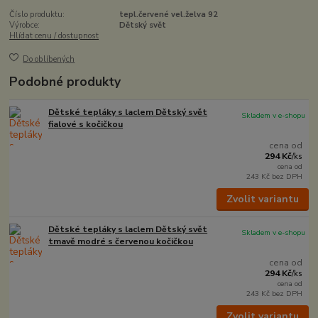
Číslo produktu:
tepl.červené vel.želva 92
Výrobce:
Dětský svět
Hlídat cenu / dostupnost
Do oblíbených
Podobné produkty
Dětské tepláky s laclem Dětský svět
Skladem v e-shopu
fialové s kočičkou
cena od
294 Kč
/
ks
cena od
243 Kč
bez DPH
Zvolit variantu
Dětské tepláky s laclem Dětský svět
Skladem v e-shopu
tmavě modré s červenou kočičkou
cena od
294 Kč
/
ks
cena od
243 Kč
bez DPH
Zvolit variantu