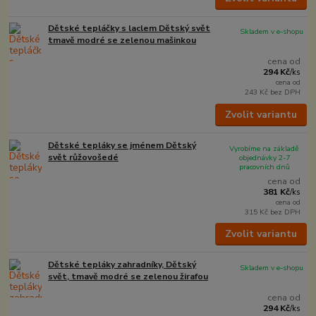
Dětské tepláčky s laclem Dětský svět
Skladem v e-shopu
tmavě modré se zelenou mašinkou
cena od
294 Kč
/
ks
cena od
243 Kč
bez DPH
Zvolit variantu
Dětské tepláky se jménem Dětský
Vyrobíme na základě
svět růžovošedé
objednávky 2-7
pracovních dnů
cena od
381 Kč
/
ks
cena od
315 Kč
bez DPH
Zvolit variantu
Dětské tepláky zahradníky, Dětský
Skladem v e-shopu
svět, tmavě modré se zelenou žirafou
cena od
294 Kč
/
ks