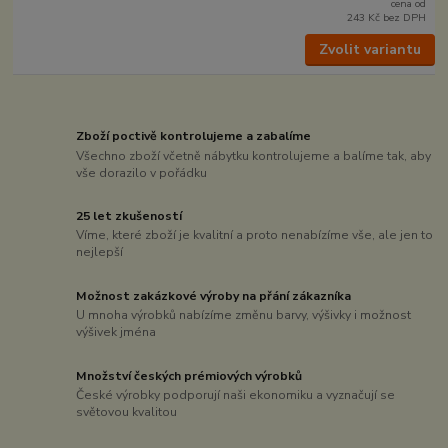
cena od
243 Kč
bez DPH
Zvolit variantu
Zboží poctivě kontrolujeme a zabalíme
Všechno zboží včetně nábytku kontrolujeme a balíme tak, aby
vše dorazilo v pořádku
25 let zkušeností
Víme, které zboží je kvalitní a proto nenabízíme vše, ale jen to
nejlepší
Možnost zakázkové výroby na přání zákazníka
U mnoha výrobků nabízíme změnu barvy, výšivky i možnost
výšivek jména
Množství českých prémiových výrobků
České výrobky podporují naši ekonomiku a vyznačují se
světovou kvalitou