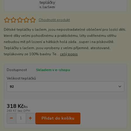
Ohodnotit produkt
Dětské tepláčky s laclem, jsou nepostradatelné oblečení pro lozící děti,
které díky velmi pohodlnému a praktickému, léty ověřenému střihu
nebudou mít při lození a hátkách holá záda...super i na pískoviště.
Tepláčky s laclem, jsou vyrobeny z velmi příjemné, atestované,
teplákoviny ze 100% bavlny. Te...
celý popis
Dostupnost
Skladem v e-shopu
Velikost tepláčků
318 Kč
/
ks
263 Kč
bez DPH
Přidat do košíku