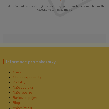
Buďte první, kdo se dozví o zajímavostech, tajných slevách a novinkách pro děti.
Rozesíláme 1 - 2x za měsíc.
Informace pro zákazníky
O nás
Obchodní podmínky
Kontakty
Naše doprava
Naše recenze
Bankovní spojení
Blog
Vrácení zboží