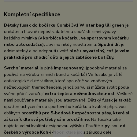
Kompletní specifikace
Dětský fusak do kočárku Combi 3v1 Winter bag lili green
je
unikátní a hlavně nepostradatelnou součástí zimní výbavy
každého miminka
(v korbičce kočárku, ve sportovním kočárku
nebo autosedačce),
aby mu nikdy nebyla zima.
Spodní díl
je
odnímatelný a po odepnutí uvnitř
plně umyvatelný, což je velmi
praktické pro chodící děti a jejich zablácené botičky.
Svrchní materiál
je plně
impregnovaný.
(podobný materiál se
používá na výrobu zimních bund a kočárků) Ve fusaku je všité
antialergické duté vlákno, které společně se značkovým
nežmolkujícím thermofleecem, jehož barvu si můžete zvolit podle
svého přání, zaručují
extra teplo a nežmolkovatelnost
. Veškeré
námi používané materiály jsou atestované. Dětský fusak je taktéž
opatřen uchycením do sportovního kočárku a kvalitní přípravou
obšitých
prostřihů pro 5-bodové bezpečnostní pásy, které si
zákazník dle své potřeby sám prostřihne.
Na fusaku také
najdete velmi kvalitní designovou výšivku. Použité
zipy
jsou
od
českého výrobce Koh-i-Noor
, které jsou zárukou déle