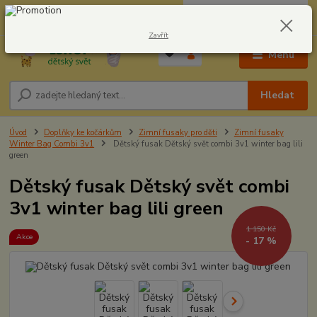
0
ks
CZK
604278943
za
0,00 Kč
Zavřít
Menu
Hledat
Úvod
Doplňky ke kočárkům
Zimní fusaky pro děti
Zimní fusaky
Winter Bag Combi 3v1
Dětský fusak Dětský svět combi 3v1 winter bag lili
green
Dětský fusak Dětský svět combi
3v1 winter bag lili green
1 150 Kč
Akce
- 17 %