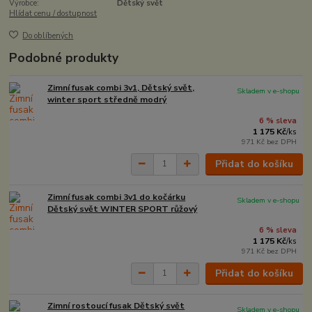
Výrobce:
Dětský svět
Hlídat cenu / dostupnost
Do oblíbených
Podobné produkty
Zimní fusak combi 3v1, Dětský svět,
Skladem v e-shopu
winter sport středně modrý
6 % sleva
1 175 Kč
/
ks
971 Kč
bez DPH
Přidat do košíku
Zimní fusak combi 3v1 do kočárku
Skladem v e-shopu
Dětský svět WINTER SPORT růžový
6 % sleva
1 175 Kč
/
ks
971 Kč
bez DPH
Přidat do košíku
Zimní rostoucí fusak Dětský svět
Skladem v e-shopu