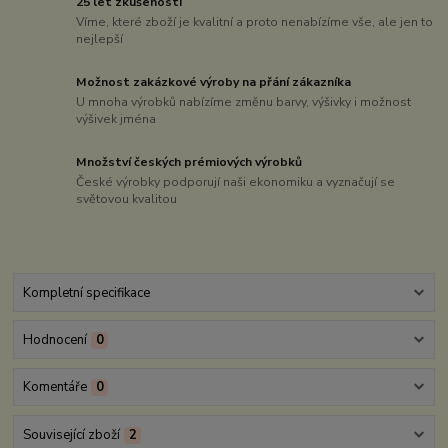
25 let zkušeností
Víme, které zboží je kvalitní a proto nenabízíme vše, ale jen to
nejlepší
Možnost zakázkové výroby na přání zákazníka
U mnoha výrobků nabízíme změnu barvy, výšivky i možnost
výšivek jména
Množství českých prémiových výrobků
České výrobky podporují naši ekonomiku a vyznačují se
světovou kvalitou
Kompletní specifikace
Hodnocení
0
Komentáře
0
Související zboží
2