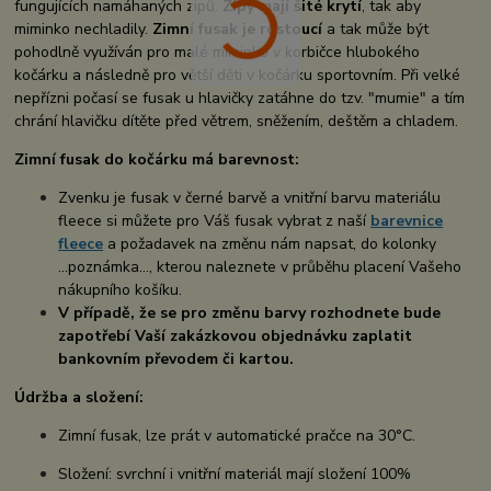
fungujících namáhaných zipů.
Zipy mají šité krytí
, tak aby
miminko nechladily.
Zimní fusak je rostoucí
a tak může být
pohodlně využíván pro malé miminko v korbičce hlubokého
kočárku a následně pro větší děti v kočárku sportovním. Při velké
nepřízni počasí se fusak u hlavičky zatáhne do tzv. "mumie" a tím
chrání hlavičku dítěte před větrem, sněžením, deštěm a chladem.
Zimní fusak do kočárku má barevnost:
Zvenku je fusak v černé barvě a vnitřní barvu materiálu
fleece si můžete pro Váš fusak vybrat z naší
barevnice
fleece
a požadavek na změnu nám napsat, do kolonky
...poznámka..., kterou naleznete v průběhu placení Vašeho
nákupního košíku.
V případě, že se pro změnu barvy rozhodnete bude
zapotřebí Vaší zakázkovou objednávku zaplatit
bankovním převodem či kartou.
Údržba a složení:
Zimní fusak, lze prát v automatické pračce na 30°C.
Složení: svrchní i vnitřní materiál mají složení 100%