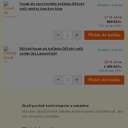
Fusak do sportovního kočárku Dětský
Skladem v e-shopu
svět winter bag boy blue
17 % sleva
959 Kč
/
ks
793 Kč
bez DPH
Přidat do košíku
Dětský fusak do kočárku Dětský svět
Skladem v e-shopu
combi 3v1 Lamový bílý
15 % sleva
1 095 Kč
/
ks
905 Kč
bez DPH
Přidat do košíku
Zboží poctivě kontrolujeme a zabalíme
Všechno zboží včetně nábytku kontrolujeme a balíme tak, aby
vše dorazilo v pořádku