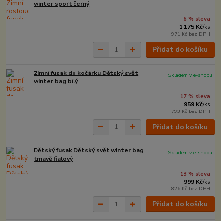
winter sport černý
6 % sleva
1 175 Kč
/
ks
971 Kč
bez DPH
Přidat do košíku
Zimní fusak do kočárku Dětský svět
Skladem v e-shopu
winter bag bílý
17 % sleva
959 Kč
/
ks
793 Kč
bez DPH
Přidat do košíku
Dětský fusak Dětský svět winter bag
Skladem v e-shopu
tmavě fialový
13 % sleva
999 Kč
/
ks
826 Kč
bez DPH
Přidat do košíku