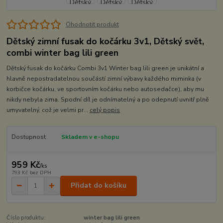
Ohodnotit produkt
Dětský zimní fusak do kočárku 3v1, Dětský svět,
combi winter bag lili green
Dětský fusak do kočárku Combi 3v1 Winter bag lili green je unikátní a
hlavně nepostradatelnou součástí zimní výbavy každého miminka (v
korbičce kočárku, ve sportovním kočárku nebo autosedačce), aby mu
nikdy nebyla zima. Spodní díl je odnímatelný a po odepnutí uvnitř plně
umyvatelný, což je velmi pr...
celý popis
Dostupnost
Skladem v e-shopu
959 Kč
/
ks
793 Kč
bez DPH
Přidat do košíku
Číslo produktu:
winter bag lili green