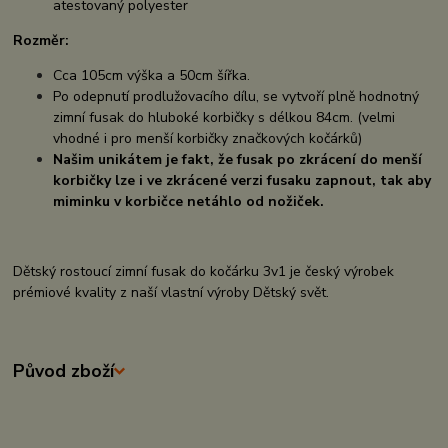
atestovaný polyester
Rozměr:
Cca
105cm výška a 50cm šířka.
Po odepnutí prodlužovacího dílu, se vytvoří plně hodnotný
zimní fusak do hluboké korbičky s délkou 84cm. (velmi
vhodné i pro menší korbičky značkových kočárků)
Našim unikátem je fakt, že fusak po zkrácení do menší
korbičky lze i ve zkrácené verzi fusaku zapnout, tak aby
miminku v korbičce netáhlo od nožiček.
Dětský rostoucí zimní fusak do kočárku 3v1 je český výrobek
prémiové kvality z naší vlastní výroby Dětský svět.
Původ zboží