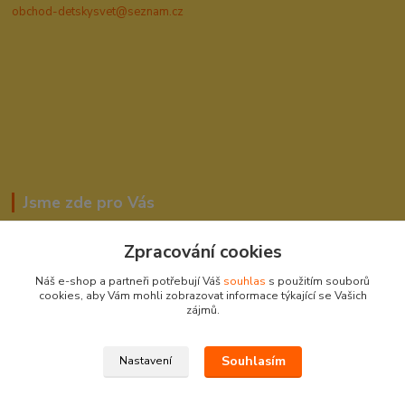
obchod-detskysvet@seznam.cz
Jsme zde pro Vás
Zpracování cookies
Romana Šebestová
Náš e-shop a partneři potřebují Váš
souhlas
s použitím souborů
604278943
cookies, aby Vám mohli zobrazovat informace týkající se Vašich
zájmů.
obchod-detskysvet@seznam.cz
Souhlasím
Nastavení