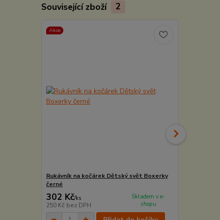
Související zboží
2
Akce
Akce
Rukávník na kočárek Dětský svět Boxerky
Zimní rukávn
černé
černá/světl
302 Kč
258 Kč
Skladem v e-
/
ks
/
ks
shopu
250 Kč
bez DPH
213 Kč
bez 
Přidat do košíku